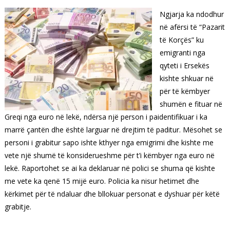
Ngjarja ka ndodhur
në afërsi të “Pazarit
të Korçës” ku
emigranti nga
qyteti i Ersekës
kishte shkuar në
për të këmbyer
shumën e fituar në
Greqi nga euro në lekë, ndërsa një person i paidentifikuar i ka
marrë çantën dhe është larguar në drejtim të paditur.
Mësohet se
personi i grabitur sapo ishte kthyer nga emigrimi dhe kishte me
vete një shumë të konsiderueshme për t’i këmbyer nga euro në
lekë.
Raportohet se ai ka deklaruar në polici se shuma që kishte
me vete ka qenë 15 mijë euro. Policia ka nisur hetimet dhe
kërkimet për të ndaluar dhe bllokuar personat e dyshuar për këtë
grabitje.