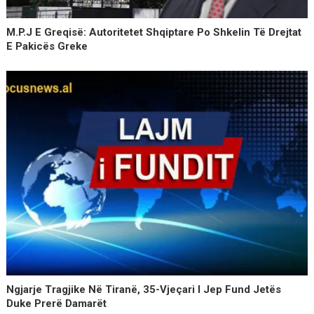
M.P.J E Greqisë: Autoritetet Shqiptare Po Shkelin Të Drejtat
E Pakicës Greke
Ngjarje Tragjike Në Tiranë, 35-Vjeçari I Jep Fund Jetës
Duke Prerë Damarët