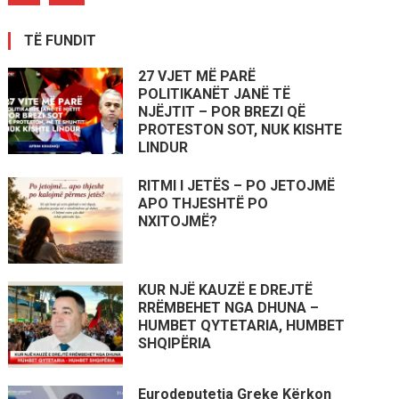
TË FUNDIT
27 VJET MË PARË
POLITIKANËT JANË TË
NJËJTIT – POR BREZI QË
PROTESTON SOT, NUK KISHTE
LINDUR
RITMI I JETËS – PO JETOJMË
APO THJESHTË PO
NXITOJMË?
KUR NJË KAUZË E DREJTË
RRËMBEHET NGA DHUNA –
HUMBET QYTETARIA, HUMBET
SHQIPËRIA
Eurodeputetja Greke Kërkon