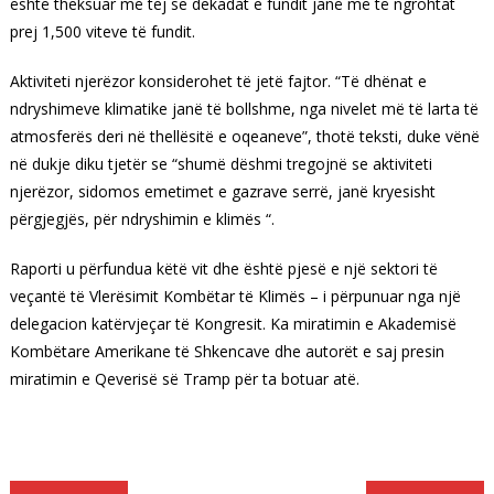
është theksuar më tej se dekadat e fundit janë më të ngrohtat
prej 1,500 viteve të fundit.
Aktiviteti njerëzor konsiderohet të jetë fajtor. “Të dhënat e
ndryshimeve klimatike janë të bollshme, nga nivelet më të larta të
atmosferës deri në thellësitë e oqeaneve”, thotë teksti, duke vënë
në dukje diku tjetër se “shumë dëshmi tregojnë se aktiviteti
njerëzor, sidomos emetimet e gazrave serrë, janë kryesisht
përgjegjës, për ndryshimin e klimës “.
Raporti u përfundua këtë vit dhe është pjesë e një sektori të
veçantë të Vlerësimit Kombëtar të Klimës – i përpunuar nga një
delegacion katërvjeçar të Kongresit. Ka miratimin e Akademisë
Kombëtare Amerikane të Shkencave dhe autorët e saj presin
miratimin e Qeverisë së Tramp për ta botuar atë.