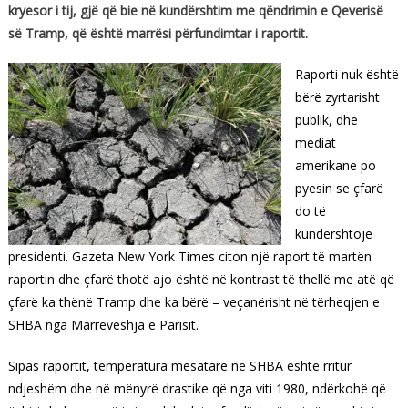
kryesor i tij, gjë që bie në kundërshtim me qëndrimin e Qeverisë
së Tramp, që është marrësi përfundimtar i raportit.
Raporti nuk është
bërë zyrtarisht
publik, dhe
mediat
amerikane po
pyesin se çfarë
do të
kundërshtojë
presidenti. Gazeta New York Times citon një raport të martën
raportin dhe çfarë thotë ajo është në kontrast të thellë me atë që
çfarë ka thënë Tramp dhe ka bërë – veçanërisht në tërheqjen e
SHBA nga Marrëveshja e Parisit.
Sipas raportit, temperatura mesatare në SHBA është rritur
ndjeshëm dhe në mënyrë drastike që nga viti 1980, ndërkohë që