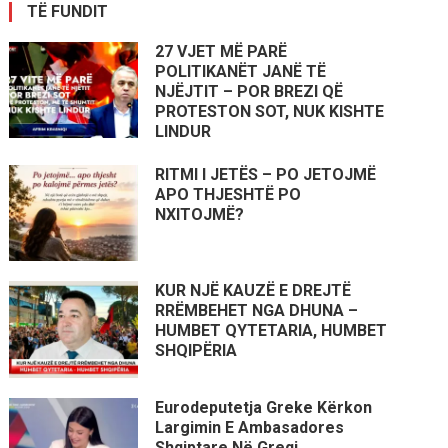
TË FUNDIT
27 VJET MË PARË
POLITIKANËT JANË TË
NJËJTIT – POR BREZI QË
PROTESTON SOT, NUK KISHTE
LINDUR
RITMI I JETËS – PO JETOJMË
APO THJESHTË PO
NXITOJMË?
KUR NJË KAUZË E DREJTË
RRËMBEHET NGA DHUNA –
HUMBET QYTETARIA, HUMBET
SHQIPËRIA
Eurodeputetja Greke Kërkon
Largimin E Ambasadores
Shqiptare Në Greqi