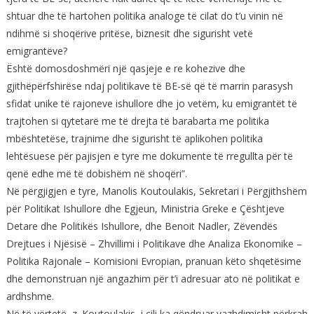
shtuar dhe të hartohen politika analoge të cilat do t’u vinin në
ndihmë si shoqërive pritëse, biznesit dhe sigurisht vetë
emigrantëve?
Është domosdoshmëri një qasjeje e re kohezive dhe
gjithëpërfshirëse ndaj politikave të BE-së që të marrin parasysh
sfidat unike të rajoneve ishullore dhe jo vetëm, ku emigrantët të
trajtohen si qytetarë me të drejta të barabarta me politika
mbështetëse, trajnime dhe sigurisht të aplikohen politika
lehtësuese për pajisjen e tyre me dokumente të rregullta për të
qenë edhe më të dobishëm në shoqëri”.
Në përgjigjen e tyre, Manolis Koutoulakis, Sekretari i Përgjithshëm
për Politikat Ishullore dhe Egjeun, Ministria Greke e Çështjeve
Detare dhe Politikës Ishullore, dhe Benoit Nadler, Zëvendës
Drejtues i Njësisë – Zhvillimi i Politikave dhe Analiza Ekonomike –
Politika Rajonale – Komisioni Evropian, pranuan këto shqetësime
dhe demonstruan një angazhim për t’i adresuar ato në politikat e
ardhshme.
Në të vërtetë, z. Koutoulakis, i cili ka qëndruar vazhdimisht përkrah