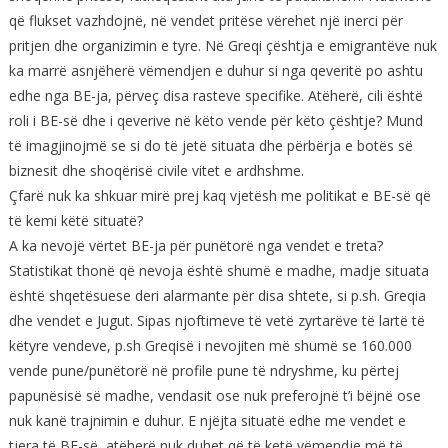
që flukset vazhdojnë, në vendet pritëse vërehet një inerci për
pritjen dhe organizimin e tyre. Në Greqi çështja e emigrantëve nuk
ka marrë asnjëherë vëmendjen e duhur si nga qeveritë po ashtu
edhe nga BE-ja, përveç disa rasteve specifike. Atëherë, cili është
roli i BE-së dhe i qeverive në këto vende për këto çështje? Mund
të imagjinojmë se si do të jetë situata dhe përbërja e botës së
biznesit dhe shoqërisë civile vitet e ardhshme.
Çfarë nuk ka shkuar mirë prej kaq vjetësh me politikat e BE-së që
të kemi këtë situatë?
A ka nevojë vërtet BE-ja për punëtorë nga vendet e treta?
Statistikat thonë që nevoja është shumë e madhe, madje situata
është shqetësuese deri alarmante për disa shtete, si p.sh. Greqia
dhe vendet e Jugut. Sipas njoftimeve të vetë zyrtarëve të lartë të
këtyre vendeve, p.sh Greqisë i nevojiten më shumë se 160.000
vende pune/punëtorë në profile pune të ndryshme, ku përtej
papunësisë së madhe, vendasit ose nuk preferojnë t’i bëjnë ose
nuk kanë trajnimin e duhur. E njëjta situatë edhe me vendet e
tjera të BE-së, atëherë nuk duhet që të ketë vëmendje më të