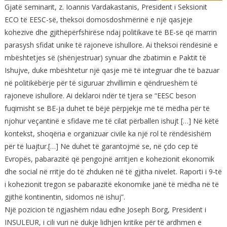
Gjatë seminarit, z. Ioannis Vardakastanis, President i Seksionit
ECO të EESC-së, theksoi domosdoshmërinë e një qasjeje
kohezive dhe gjithëpërfshirëse ndaj politikave të BE-së që marrin
parasysh sfidat unike të rajoneve ishullore. Ai theksoi rëndësinë e
mbështetjes së (shënjestruar) synuar dhe zbatimin e Paktit të
Ishujve, duke mbështetur një qasje më të integruar dhe të bazuar
në politikëbërje për të siguruar zhvillimin e qëndrueshëm të
rajoneve ishullore. Ai deklaroi ndër të tjera se “EESC beson
fuqimisht se BE-ja duhet të bëjë përpjekje më të mëdha për të
njohur veçantinë e sfidave me të cilat përballen ishujt […] Në këtë
kontekst, shoqëria e organizuar civile ka një rol të rëndësishëm
për të luajtur.[…] Ne duhet të garantojmë se, në çdo cep të
Evropës, pabarazitë që pengojnë arritjen e kohezionit ekonomik
dhe social në rritje do të zhduken në të gjitha nivelet. Raporti i 9-të
i kohezionit tregon se pabarazitë ekonomike janë të mëdha në të
gjithë kontinentin, sidomos në ishuj”.
Një pozicion të ngjashëm ndau edhe Joseph Borg, President i
INSULEUR, i cili vuri në dukje lidhjen kritike për të ardhmen e