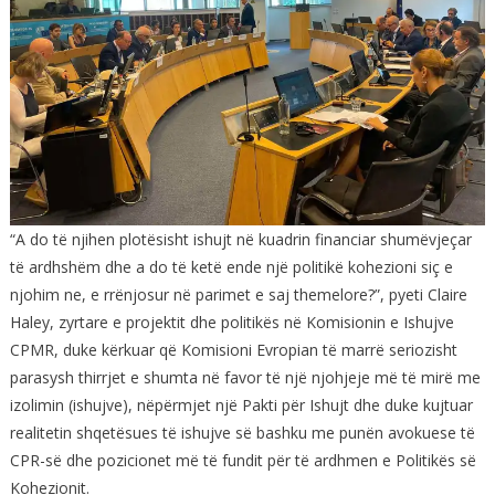
“A do të njihen plotësisht ishujt në kuadrin financiar shumëvjeçar
të ardhshëm dhe a do të ketë ende një politikë kohezioni siç e
njohim ne, e rrënjosur në parimet e saj themelore?”, pyeti Claire
Haley, zyrtare e projektit dhe politikës në Komisionin e Ishujve
CPMR, duke kërkuar që Komisioni Evropian të marrë seriozisht
parasysh thirrjet e shumta në favor të një njohjeje më të mirë me
izolimin (ishujve), nëpërmjet një Pakti për Ishujt dhe duke kujtuar
realitetin shqetësues të ishujve së bashku me punën avokuese të
CPR-së dhe pozicionet më të fundit për të ardhmen e Politikës së
Kohezionit.