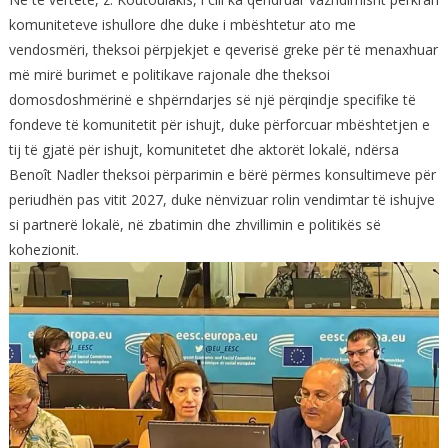
komuniteteve ishullore dhe duke i mbështetur ato me
vendosmëri, theksoi përpjekjet e qeverisë greke për të menaxhuar
më mirë burimet e politikave rajonale dhe theksoi
domosdoshmërinë e shpërndarjes së një përqindje specifike të
fondeve të komunitetit për ishujt, duke përforcuar mbështetjen e
tij të gjatë për ishujt, komunitetet dhe aktorët lokalë, ndërsa
Benoît Nadler theksoi përparimin e bërë përmes konsultimeve për
periudhën pas vitit 2027, duke nënvizuar rolin vendimtar të ishujve
si partnerë lokalë, në zbatimin dhe zhvillimin e politikës së
kohezionit.