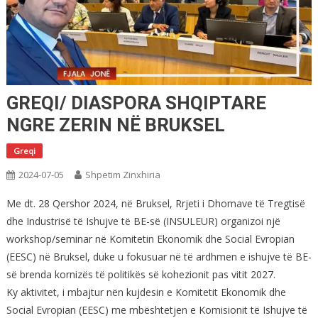
GREQI/ DIASPORA SHQIPTARE
NGRE ZERIN NË BRUKSEL
Greqi
2024-07-05
Shpetim Zinxhiria
Me dt. 28 Qershor 2024, në Bruksel, Rrjeti i Dhomave të Tregtisë
dhe Industrisë të Ishujve të BE-së (INSULEUR) organizoi një
workshop/seminar në Komitetin Ekonomik dhe Social Evropian
(EESC) në Bruksel, duke u fokusuar në të ardhmen e ishujve të BE-
së brenda kornizës të politikës së kohezionit pas vitit 2027.
Ky aktivitet, i mbajtur nën kujdesin e Komitetit Ekonomik dhe
Social Evropian (EESC) me mbështetjen e Komisionit të Ishujve të