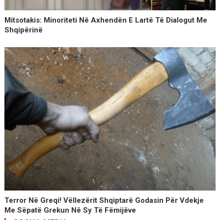
Mitsotakis: Minoriteti Në Axhendën E Lartë Të Dialogut Me
Shqipërinë
Terror Në Greqi! Vëllezërit Shqiptarë Godasin Për Vdekje
Me Sëpatë Grekun Në Sy Të Fëmijëve