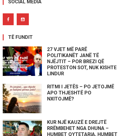
SOCIAL MEDIA
TË FUNDIT
27 VJET MË PARË
POLITIKANËT JANË TË
NJËJTIT – POR BREZI QË
PROTESTON SOT, NUK KISHTE
LINDUR
RITMI I JETËS – PO JETOJMË
APO THJESHTË PO
NXITOJMË?
KUR NJË KAUZË E DREJTË
RRËMBEHET NGA DHUNA –
HUMBET QYTETARIA, HUMBET