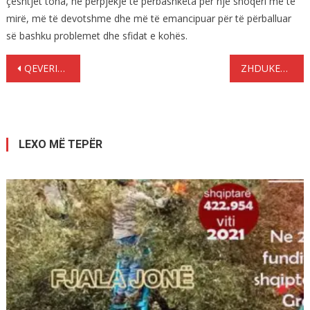
çështjet tona, në përpjekje të përbashkëta për një shoqëri më të
mirë, më të devotshme dhe më të emancipuar për të përballuar
së bashku problemet dhe sfidat e kohës.
Lëvizje
QEVERIA ASNJEHERE NUK E KA VLERËSUAR DIASPOREN
ZHDUKET NË ATHINË 59-VJEÇARI PËLLUMB MUHOLLARI
te
postimet
LEXO MË TEPËR