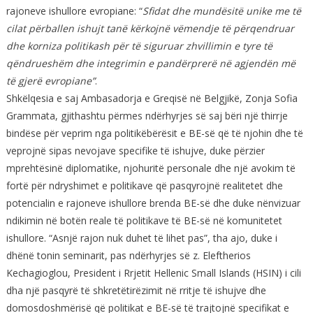
rajoneve ishullore evropiane: “
Sfidat dhe mundësitë unike me të
cilat përballen ishujt tanë kërkojnë vëmendje të përqendruar
dhe korniza politikash për të siguruar zhvillimin e tyre të
qëndrueshëm dhe integrimin e pandërprerë në agjendën më
të gjerë evropiane”
.
Shkëlqesia e saj Ambasadorja e Greqisë në Belgjikë, Zonja Sofia
Grammata, gjithashtu përmes ndërhyrjes së saj bëri një thirrje
bindëse për veprim nga politikëbërësit e BE-së që të njohin dhe të
veprojnë sipas nevojave specifike të ishujve, duke përzier
mprehtësinë diplomatike, njohuritë personale dhe një avokim të
fortë për ndryshimet e politikave që pasqyrojnë realitetet dhe
potencialin e rajoneve ishullore brenda BE-së dhe duke nënvizuar
ndikimin në botën reale të politikave të BE-së në komunitetet
ishullore. “Asnjë rajon nuk duhet të lihet pas”, tha ajo, duke i
dhënë tonin seminarit, pas ndërhyrjes së z. Eleftherios
Kechagioglou, President i Rrjetit Hellenic Small Islands (HSIN) i cili
dha një pasqyrë të shkretëtirëzimit në rritje të ishujve dhe
domosdoshmërisë që politikat e BE-së të trajtojnë specifikat e