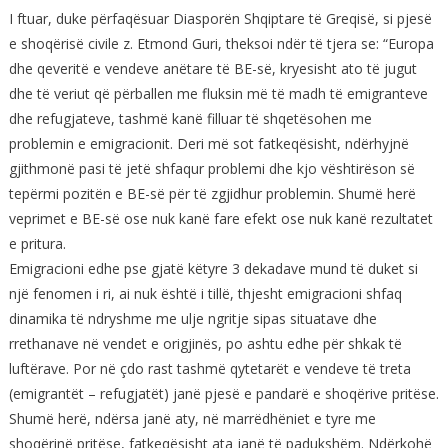
I ftuar, duke përfaqësuar Diasporën Shqiptare të Greqisë, si pjesë
e shoqërisë civile z. Etmond Guri, theksoi ndër të tjera se: “Europa
dhe qeveritë e vendeve anëtare të BE-së, kryesisht ato të jugut
dhe të veriut që përballen me fluksin më të madh të emigranteve
dhe refugjateve, tashmë kanë filluar të shqetësohen me
problemin e emigracionit. Deri më sot fatkeqësisht, ndërhyjnë
gjithmonë pasi të jetë shfaqur problemi dhe kjo vështirëson së
tepërmi pozitën e BE-së për të zgjidhur problemin. Shumë herë
veprimet e BE-së ose nuk kanë fare efekt ose nuk kanë rezultatet
e pritura.
Emigracioni edhe pse gjatë këtyre 3 dekadave mund të duket si
një fenomen i ri, ai nuk është i tillë, thjesht emigracioni shfaq
dinamika të ndryshme me ulje ngritje sipas situatave dhe
rrethanave në vendet e origjinës, po ashtu edhe për shkak të
luftërave. Por në çdo rast tashmë qytetarët e vendeve të treta
(emigrantët – refugjatët) janë pjesë e pandarë e shoqërive pritëse.
Shumë herë, ndërsa janë aty, në marrëdhëniet e tyre me
shoqërinë pritëse, fatkeqësisht ata janë të padukshëm. Ndërkohë