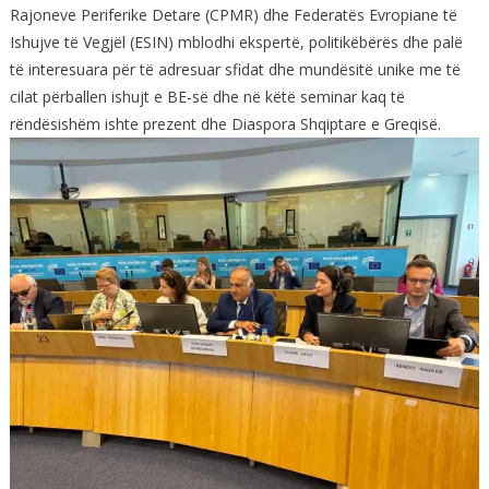
Rajoneve Periferike Detare (CPMR) dhe Federatës Evropiane të
Ishujve të Vegjël (ESIN) mblodhi ekspertë, politikëbërës dhe palë
të interesuara për të adresuar sfidat dhe mundësitë unike me të
cilat përballen ishujt e BE-së dhe në këtë seminar kaq të
rëndësishëm ishte prezent dhe Diaspora Shqiptare e Greqisë.