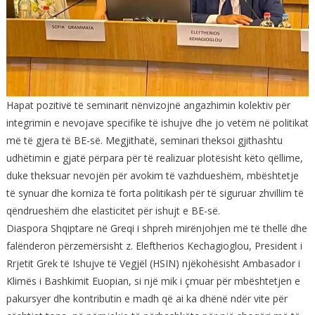
Hapat pozitivë të seminarit nënvizojnë angazhimin kolektiv për
integrimin e nevojave specifike të ishujve dhe jo vetëm në politikat
më të gjera të BE-së. Megjithatë, seminari theksoi gjithashtu
udhëtimin e gjatë përpara për të realizuar plotësisht këto qëllime,
duke theksuar nevojën për avokim të vazhdueshëm, mbështetje
të synuar dhe korniza të forta politikash për të siguruar zhvillim të
qëndrueshëm dhe elasticitet për ishujt e BE-së.
Diaspora Shqiptare në Greqi i shpreh mirënjohjen më të thellë dhe
falënderon përzemërsisht z. Eleftherios Kechagioglou, President i
Rrjetit Grek të Ishujve të Vegjël (HSIN) njëkohësisht Ambasador i
Klimës i Bashkimit Euopian, si një mik i çmuar për mbështetjen e
pakursyer dhe kontributin e madh që ai ka dhënë ndër vite për