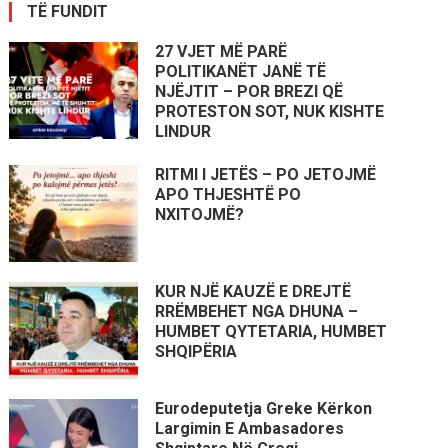
TË FUNDIT
27 VJET MË PARË
POLITIKANËT JANË TË
NJËJTIT – POR BREZI QË
PROTESTON SOT, NUK KISHTE
LINDUR
RITMI I JETËS – PO JETOJMË
APO THJESHTË PO
NXITOJMË?
KUR NJË KAUZË E DREJTË
RRËMBEHET NGA DHUNA –
HUMBET QYTETARIA, HUMBET
SHQIPËRIA
Eurodeputetja Greke Kërkon
Largimin E Ambasadores