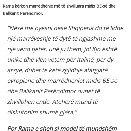
Rama kërkon marrëdhënie më të zhvilluara midis BE-së dhe
Ballkanit Perëndimor.
“Nëse më pyesni nëse Shqipëria do të lidhë
një marrëveshje të dytë të ngjashme me
një vend tjetër, unë ju them, jo! Kjo është
unike dhe vlen vetëm për Italinë, për dy
arsye, duhet të ketë zgjidhje afatgjatë
evropiane dhe marrëdhëniet midis BE-së
dhe Ballkanit Perëndimor duhet të
zhvillohen ende. Atëherë mund të
diskutonim shumë gjëra.”
Por Rama e sheh si model të mundshëm