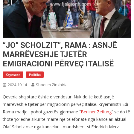
“JO” SCHOLZIT”, RAMA : ASNJË
MARRËVESHJE TJETËR
EMIGRACIONI PËRVEÇ ITALISË
Kryesore
Politika
2024-10-14
Shpetim Zinxhiria
Qeveria shqiptare është e vendosur: Nuk do të ketë asnjë
marrëveshje tjetër për migracionin përveç Italisë. Kryeministri Edi
Rama madje i pohoi gazetës gjermane “
Berliner Zeitung
” se do të
thotë ‘jo’ edhe sikur të marrë një telefonatë nga kancelari aktual
Olaf Scholz ose nga kancelari i mundshëm, si Friedrich Merz.