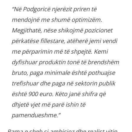
“Në Podgoricë njerëzit priren të
mendojnë me shumë optimizëm.
Megjithatë, nëse shikojmë pozicionet
përkatëse fillestare, atëherë jemi vendi
me përparimin më të shpejtë. Kemi
dyfishuar produktin tonë të brendshëm
bruto, paga minimale është pothuajse
trefishuar dhe paga në sektorin publik
është 900 euro. Këto janë shifra që
dhjetë vjet më parë ishin të
pamendueshme.”
Rama e sheh si ambicioz dhe realist vitin