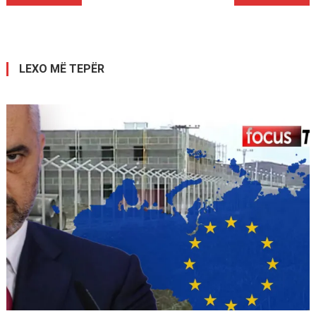
te
postimet
LEXO MË TEPËR