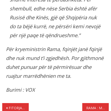
shembull, edhe nëse Serbia është afër
Rusisë dhe Kinës, gjë që Shqipëria nuk
do ta bëjë kurrë, ne përsëri kemi nevojë
për një paqe të qëndrueshme.”
Për kryeministrin Rama, fqinjët janë fqinjë
dhe nuk mund t’i zgjedhësh. Por gjithmonë
duhet punuar për të përmirësuar dhe
ruajtur marrëdhënien me ta.
Burimi : VOX
Lëvizje
FITORJA NDAJ GJEORGJISË, ASLLANI: ISHIM MË TË MOTIVUAR, DO MERRNIM PIKË
RAMA : MË DUHET MANDATI I KATËRT, KAM PUNË PËR TË MBARUAR