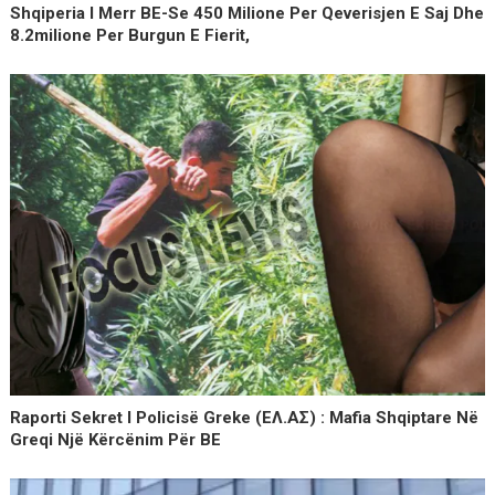
Shqiperia I Merr BE-Se 450 Milione Per Qeverisjen E Saj Dhe
8.2milione Per Burgun E Fierit,
Raporti Sekret I Policisë Greke (ΕΛ.ΑΣ) : Mafia Shqiptare Në
Greqi Një Kërcënim Për BE