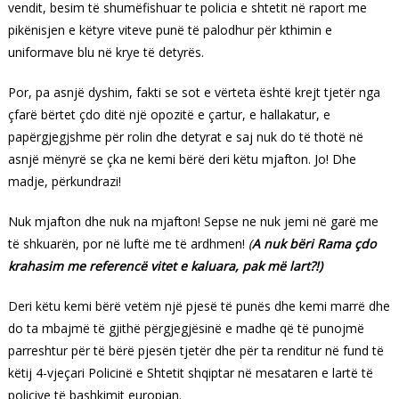
vendit, besim të shumëfishuar te policia e shtetit në raport me
pikënisjen e këtyre viteve punë të palodhur për kthimin e
uniformave blu në krye të detyrës.
Por, pa asnjë dyshim, fakti se sot e vërteta është krejt tjetër nga
çfarë bërtet çdo ditë një opozitë e çartur, e hallakatur, e
papërgjegjshme për rolin dhe detyrat e saj nuk do të thotë në
asnjë mënyrë se çka ne kemi bërë deri këtu mjafton. Jo! Dhe
madje, përkundrazi!
Nuk mjafton dhe nuk na mjafton! Sepse ne nuk jemi në garë me
të shkuarën, por në luftë me të ardhmen!
(
A nuk bëri Rama çdo
krahasim me referencë vitet e kaluara, pak më lart?!)
Deri këtu kemi bërë vetëm një pjesë të punës dhe kemi marrë dhe
do ta mbajmë të gjithë përgjegjësinë e madhe që të punojmë
parreshtur për të bërë pjesën tjetër dhe për ta renditur në fund të
këtij 4-vjeçari Policinë e Shtetit shqiptar në mesataren e lartë të
policive të bashkimit europian.