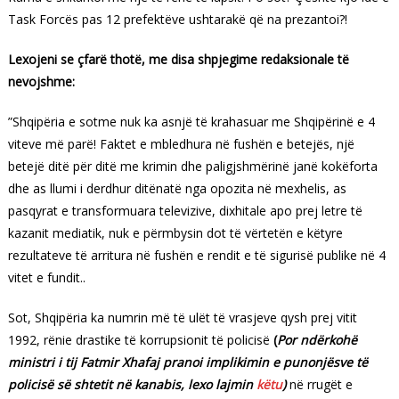
Task Forcës pas 12 prefektëve ushtarakë që na prezantoi?!
Lexojeni se çfarë thotë, me disa shpjegime redaksionale të
nevojshme:
”Shqipëria e sotme nuk ka asnjë të krahasuar me Shqipërinë e 4
viteve më parë! Faktet e mbledhura në fushën e betejës, një
betejë ditë për ditë me krimin dhe paligjshmërinë janë kokëforta
dhe as llumi i derdhur ditënatë nga opozita në mexhelis, as
pasqyrat e transformuara televizive, dixhitale apo prej letre të
kazanit mediatik, nuk e përmbysin dot të vërtetën e këtyre
rezultateve të arritura në fushën e rendit e të sigurisë publike në 4
vitet e fundit..
Sot, Shqipëria ka numrin më të ulët të vrasjeve qysh prej vitit
1992, rënie drastike të korrupsionit të policisë
(
Por ndërkohë
ministri i tij Fatmir Xhafaj pranoi implikimin e punonjësve të
policisë së shtetit në kanabis, lexo lajmin
këtu
)
në rrugët e