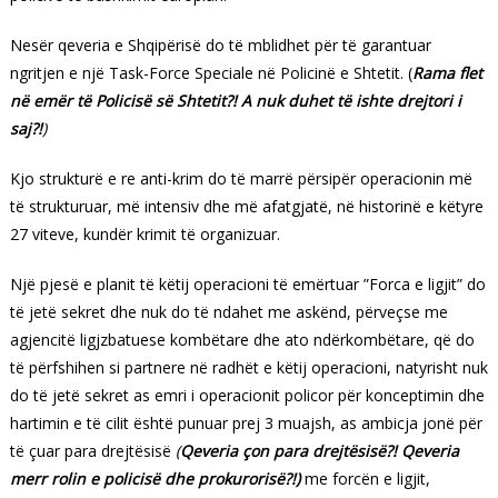
Nesër qeveria e Shqipërisë do të mblidhet për të garantuar
ngritjen e një Task-Force Speciale në Policinë e Shtetit. (
Rama flet
në emër të Policisë së Shtetit?! A nuk duhet të ishte drejtori i
saj?!
)
Kjo strukturë e re anti-krim do të marrë përsipër operacionin më
të strukturuar, më intensiv dhe më afatgjatë, në historinë e këtyre
27 viteve, kundër krimit të organizuar.
Një pjesë e planit të këtij operacioni të emërtuar ”Forca e ligjit” do
të jetë sekret dhe nuk do të ndahet me askënd, përveçse me
agjencitë ligjzbatuese kombëtare dhe ato ndërkombëtare, që do
të përfshihen si partnere në radhët e këtij operacioni, natyrisht nuk
do të jetë sekret as emri i operacionit policor për konceptimin dhe
hartimin e të cilit është punuar prej 3 muajsh, as ambicja jonë për
të çuar para drejtësisë
(
Qeveria çon para drejtësisë?! Qeveria
merr rolin e policisë dhe prokurorisë?!)
me forcën e ligjit,