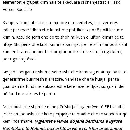
elementët e grupet kriminale të skeduara si shenjestrat e Task
Forcës Speciale.
Ky operacion duhet të jetë një orë e të vërtetës, e të vërtetës
edhe për marrëdhëniet e krimit me politikën, apo të politikës me
krimin. Këtu do jemi dhe do të shohim: kush e lufton krimin që të
fitojë Shqipëria dhe kush krimin e ka mjet për të sulmuar politikisht
kundërshtarin apo për të mbrojtur politikisht veten, jo nga krimi,
por nga drejtësia!
Ne jemi përgatitur shumë seriozisht dhe kemi siguruar një bazë të
qenësishme burimesh njerëzore, vendase dhe të huaja, për ta
çuar deri në fund me sukses edhe këtë fazë të dytë, siç çuam deri
në fund me sukses të parën.
Më mbush me shpresë edhe përfshirja e agjentëve të FBI-së dhe
jo vetëm po ashtu në këtë përpjekje të madhe dhe të vendosur që
kemi ndërmarrë.
(Agjentët e
FBI-së do jenë bërthama e Byrosë
Kombëtare të Hetimit, nuk është asgjë e re. Ishin programuar