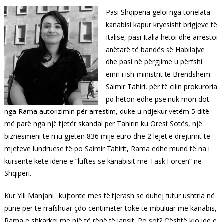
Pasi Shqipëria gëloi nga tonelata
kanabisi kapur kryesisht brigjeve të
Italisë, pasi Italia hetoi dhe arrestoi
anëtarë të bandës së Habilajve
dhe pasi në përgjime u përfshi
emri i ish-ministrit të Brendshëm
Saimir Tahiri, për të cilin prokuroria
po heton edhe pse nuk mori dot
nga Rama autorizimin për arrestim, duke u ndjekur vetëm 5 ditë
më parë nga një tjetër skandal për Tahirin ku Orest Sotës, një
biznesmeni të ri iu gjetën 836 mijë euro dhe 2 lejet e drejtimit të
mjeteve lundruese të po Saimir Tahirit, Rama edhe mund të na i
kursente këtë idenë e ”luftës së kanabisit me Task Forcën” në
Shqipëri.
Kur Ylli Manjani i kujtonte mes të tjerash se duhej futur ushtria në
punë për të rrafshuar çdo centimetër tokë të mbuluar me kanabis,
Rama e shkarkoi me një të rënë të lapsit. Po sot? Ç’është kjo ide e