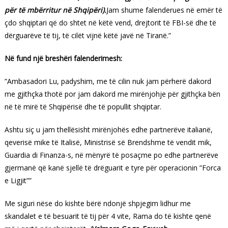
për të mbërritur në Shqipëri).
Jam shume falenderues në emër të
çdo shqiptari që do shtet në këtë vend, drejtorit të FBI-së dhe të
dërguarëve të tij, të cilët vijnë këtë javë në Tiranë.”
Në fund një breshëri falenderimesh:
”Ambasadori Lu, padyshim, me të cilin nuk jam përherë dakord
me gjithçka thotë por jam dakord me mirënjohje për gjithçka bën
në të mirë të Shqipërisë dhe të popullit shqiptar.
Ashtu siç u jam thellësisht mirënjohës edhe partnerëve italianë,
qeverisë mike të Italisë, Ministrisë së Brendshme të vendit mik,
Guardia di Finanza-s, në mënyrë të posaçme po edhe partnerëve
gjermanë që kanë sjellë të drëguarit e tyre për operacionin ”Forca
e Ligjit””
Me siguri nëse do kishte bërë ndonjë shpjegim lidhur me
skandalet e të besuarit të tij për 4 vite, Rama do të kishte qenë