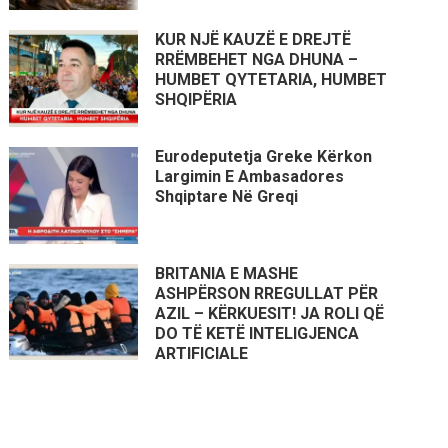
KUR NJË KAUZË E DREJTË
RRËMBEHET NGA DHUNA –
HUMBET QYTETARIA, HUMBET
SHQIPËRIA
Eurodeputetja Greke Kërkon
Largimin E Ambasadores
Shqiptare Në Greqi
BRITANIA E MASHE
ASHPËRSON RREGULLAT PËR
AZIL – KËRKUESIT! JA ROLI QË
DO TË KETË INTELIGJENCA
ARTIFICIALE