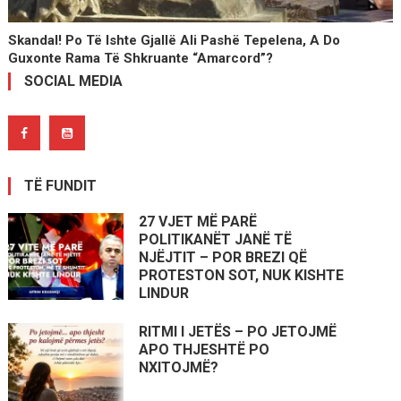
Skandal! Po Të Ishte Gjallë Ali Pashë Tepelena, A Do
Guxonte Rama Të Shkruante “Amarcord”?
SOCIAL MEDIA
TË FUNDIT
27 VJET MË PARË
POLITIKANËT JANË TË
NJËJTIT – POR BREZI QË
PROTESTON SOT, NUK KISHTE
LINDUR
RITMI I JETËS – PO JETOJMË
APO THJESHTË PO
NXITOJMË?