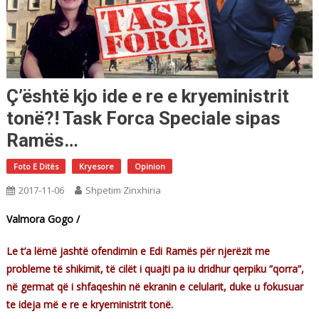
Ç’është kjo ide e re e kryeministrit
tonë?! Task Forca Speciale sipas
Ramës…
Foto E Ditës
Kryesore
Opinion
2017-11-06
Shpetim Zinxhiria
Valmora Gogo /
Le t’a lëmë jashtë ofendimin e Edi Ramës për njerëzit me
probleme të shikimit, të cilët i quajti pa iu dridhur qerpiku ”qorra”,
në germat që i shfaqeshin në ekranin e celularit, duke u fokusuar
te ideja më e re e kryeministrit tonë.