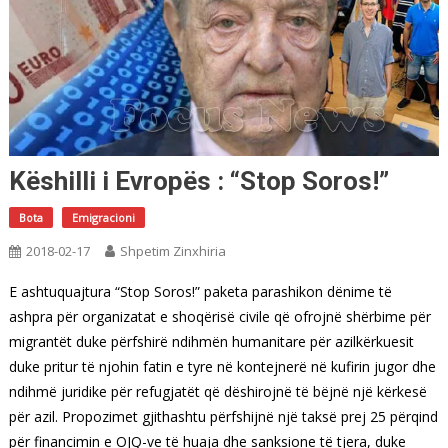
Këshilli i Evropës : “Stop Soros!”
Bota
Emigracioni
2018-02-17
Shpetim Zinxhiria
E ashtuquajtura “Stop Soros!” paketa parashikon dënime të
ashpra për organizatat e shoqërisë civile që ofrojnë shërbime për
migrantët duke përfshirë ndihmën humanitare për azilkërkuesit
duke pritur të njohin fatin e tyre në kontejnerë në kufirin jugor dhe
ndihmë juridike për refugjatët që dëshirojnë të bëjnë një kërkesë
për azil. Propozimet gjithashtu përfshijnë një taksë prej 25 përqind
për financimin e OJQ-ve të huaja dhe sanksione të tjera, duke