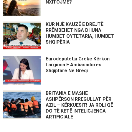
NXITOJMË?
KUR NJË KAUZË E DREJTË
RRËMBEHET NGA DHUNA –
HUMBET QYTETARIA, HUMBET
SHQIPËRIA
Eurodeputetja Greke Kërkon
Largimin E Ambasadores
Shqiptare Në Greqi
BRITANIA E MASHE
ASHPËRSON RREGULLAT PËR
AZIL – KËRKUESIT! JA ROLI QË
DO TË KETË INTELIGJENCA
ARTIFICIALE