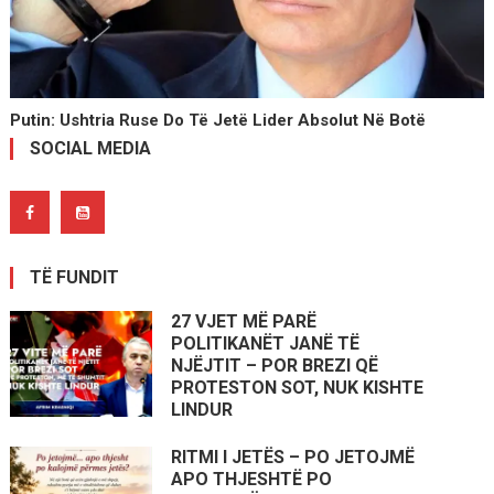
Putin: Ushtria Ruse Do Të Jetë Lider Absolut Në Botë
SOCIAL MEDIA
TË FUNDIT
27 VJET MË PARË
POLITIKANËT JANË TË
NJËJTIT – POR BREZI QË
PROTESTON SOT, NUK KISHTE
LINDUR
RITMI I JETËS – PO JETOJMË
APO THJESHTË PO