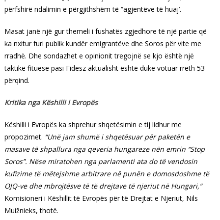
përfshirë ndalimin e përgjithshëm të “agjentëve të huaj’.
Masat janë një gur themeli i fushatës zgjedhore të një partie që
ka nxitur furi publik kundër emigrantëve dhe Soros për vite me
rradhë. Dhe sondazhet e opinionit tregojnë se kjo është një
taktikë fituese pasi Fidesz aktualisht është duke votuar rreth 53
përqind.
Kritika nga Këshilli i Evropës
Këshilli i Evropës ka shprehur shqetësimin e tij lidhur me
propozimet.
“Unë jam shumë i shqetësuar për paketën e
masave të shpallura nga qeveria hungareze nën emrin “Stop
Soros”. Nëse miratohen nga parlamenti ata do të vendosin
kufizime të mëtejshme arbitrare në punën e domosdoshme të
OJQ-ve dhe mbrojtësve të të drejtave të njeriut në Hungari,”
Komisioneri i Këshillit të Evropës për të Drejtat e Njeriut, Nils
Muižnieks, thotë.