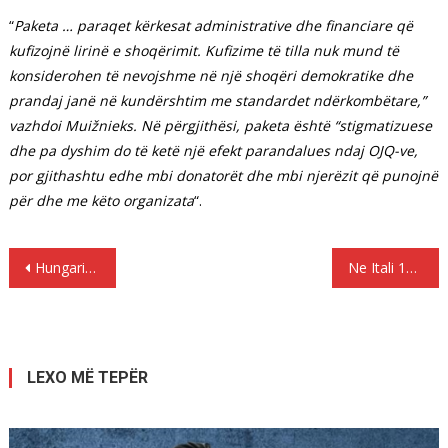
“
Paketa … paraqet kërkesat administrative dhe financiare që
kufizojnë lirinë e shoqërimit. Kufizime të tilla nuk mund të
konsiderohen të nevojshme në një shoqëri demokratike dhe
prandaj janë në kundërshtim me standardet ndërkombëtare,”
vazhdoi Muižnieks. Në përgjithësi, paketa është “stigmatizuese
dhe pa dyshim do të ketë një efekt parandalues
​​ndaj OJQ-ve,
por gjithashtu edhe mbi donatorët dhe mbi njerëzit që punojnë
për dhe me këto organizata
“.
Lëvizje
Hungaria e Viktor Orbanit ndëshkon OJQ-të që ndihmojnë refugjatët
Ne Itali 150 migrantë vijnë nga Libia përmes korridorit humanitar
te
postimet
LEXO MË TEPËR