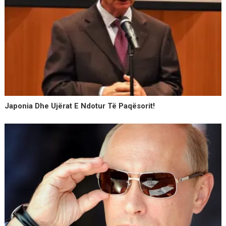
Japonia Dhe Ujërat E Ndotur Të Paqësorit!