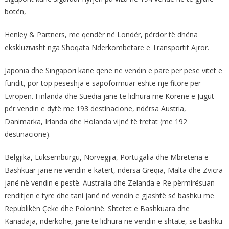
botën,
Henley & Partners, me qendër në Londër, përdor të dhëna
ekskluzivisht nga Shoqata Ndërkombëtare e Transportit Ajror.
Japonia dhe Singapori kanë qenë në vendin e parë për pesë vitet e
fundit, por top pesëshja e sapoformuar është një fitore për
Evropën. Finlanda dhe Suedia janë të lidhura me Korenë e Jugut
për vendin e dytë me 193 destinacione, ndërsa Austria,
Danimarka, Irlanda dhe Holanda vijnë të tretat (me 192
destinacione).
Belgjika, Luksemburgu, Norvegjia, Portugalia dhe Mbretëria e
Bashkuar janë në vendin e katërt, ndërsa Greqia, Malta dhe Zvicra
janë në vendin e pestë. Australia dhe Zelanda e Re përmirësuan
renditjen e tyre dhe tani janë në vendin e gjashtë së bashku me
Republikën Çeke dhe Poloninë. Shtetet e Bashkuara dhe
Kanadaja, ndërkohë, janë të lidhura në vendin e shtatë, së bashku