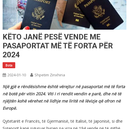
KËTO JANË PESË VENDE ME
PASAPORTAT MË TË FORTA PËR
2024
Bota
2024-01-10
Shpetim Zinxhiria
Një gjë e rëndësishme është vërejtur në pasaportat më të forta
në botë për vitin 2024. Viti i ri rendit vendin e parë, dhe në të
njëjtën kohë vërehet në lidhje me liritë në lëvizje që ofron në
Evropë.
Qytetarët e Francës, të Gjermanisë, të Italisë, të Japonisë, si dhe
Sigaporit kanë siguruar hyrjen pa viza në 194 vende në të gjithë