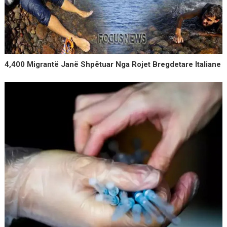
4,400 Migrantë Janë Shpëtuar Nga Rojet Bregdetare Italiane