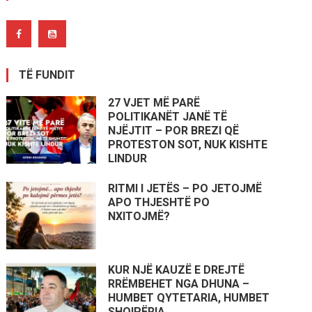
TË FUNDIT
27 VJET MË PARË
POLITIKANËT JANË TË
NJËJTIT – POR BREZI QË
PROTESTON SOT, NUK KISHTE
LINDUR
RITMI I JETËS – PO JETOJMË
APO THJESHTË PO
NXITOJMË?
KUR NJË KAUZË E DREJTË
RRËMBEHET NGA DHUNA –
HUMBET QYTETARIA, HUMBET
SHQIPËRIA