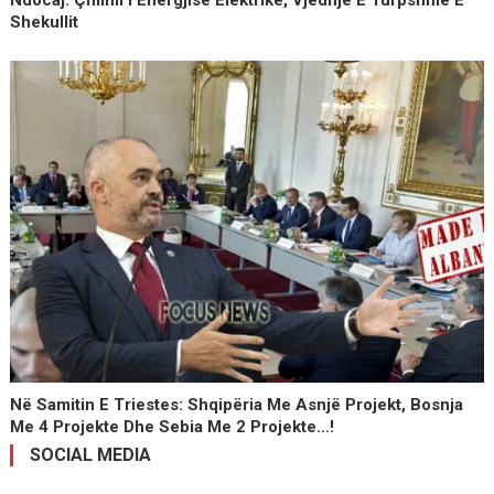
Ndocaj: Çmimi I Energjisë Elektrike, Vjedhje E Turpshme E
Shekullit
Në Samitin E Triestes: Shqipëria Me Asnjë Projekt, Bosnja
Me 4 Projekte Dhe Sebia Me 2 Projekte…!
SOCIAL MEDIA