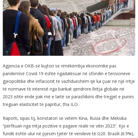
Agjencia e OKB-së kujton se rimëkëmbja ekonomike pas
pandemisë Covid-19 është ngadalësuar në sfondin e tensioneve
gjeopolitike dhe inflacionit të vazhdueshëm që ka çuar në një rritje
të normave të interesit nga bankat qendrore.Rritja globale në
2023 ishte ende pak më e lartë se parashikimi dhe tregjet e punës
treguan elasticitet të papritur, tha ILO.
Raporti, sipas tij, konstaton se vetëm Kina, Rusia dhe Meksika
“përfituan nga rritja pozitive e pagave reale në vitin 2023”. Kjo e
fundit është ulur në pjesën tjetër të vendeve të G20. Brazili (6.9%),