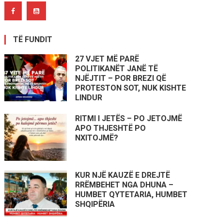
TË FUNDIT
27 VJET MË PARË
POLITIKANËT JANË TË
NJËJTIT – POR BREZI QË
PROTESTON SOT, NUK KISHTE
LINDUR
RITMI I JETËS – PO JETOJMË
APO THJESHTË PO
NXITOJMË?
KUR NJË KAUZË E DREJTË
RRËMBEHET NGA DHUNA –
HUMBET QYTETARIA, HUMBET
SHQIPËRIA