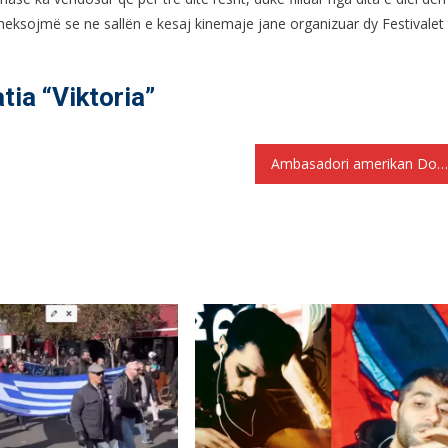
heksojmë se ne sallën e kesaj kinemaje jane organizuar dy Festivalet 
tia “Viktoria”
Ambasadori amerikan Donald Lu ne Athinë