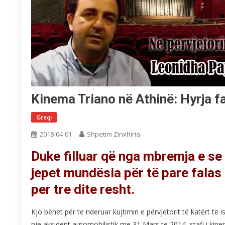
Kinema Triano në Athinë: Hyrja fa
Greqi
2018-04-01
Shpetim Zinxhiria
Duke filluar që nga mbremja e se
jepet mundësia për të pare falas
per tre dite resht.
Kjo bëhet për te nderuar kujtimin e përvjetorit të katërt të 
nje aksident automobilistik me 31 Mars te 2014, stafi i kinem