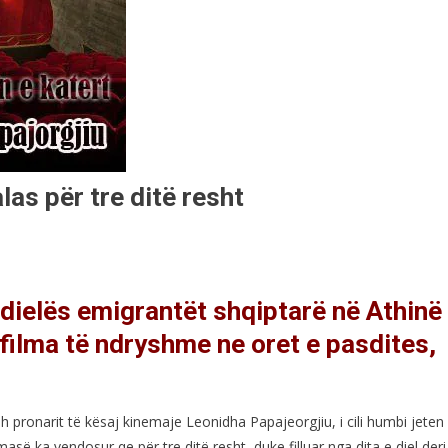
las për tre ditë resht
 dielës emigrantët shqiptarë në Athinë
 filma të ndryshme ne oret e pasdites,
ish pronarit të kësaj kinemaje Leonidha Papajeorgjiu, i cili humbi jeten
asë ka vendosur qe për tre ditë resht, duke filluar nga dita e diel deri