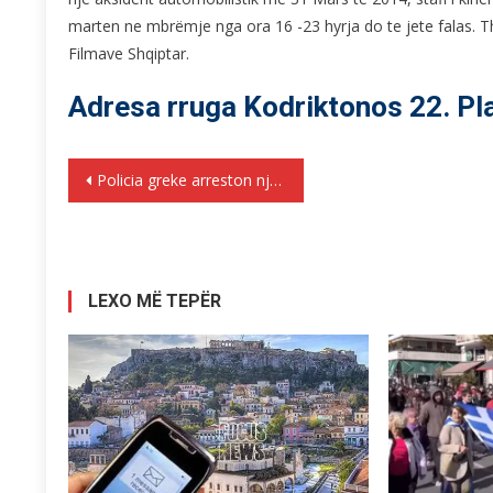
marten ne mbrëmje nga ora 16 -23 hyrja do te jete falas. T
Filmave Shqiptar.
Adresa rruga Kodriktonos 22. Pla
Lëvizje
Policia greke arreston nje grup kriminal, midis tyre dhe një 21 vjeçare nga Shqiperia
te
postimet
LEXO MË TEPËR