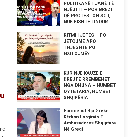
POLITIKANËT JANË TË
NJËJTIT – POR BREZI
QË PROTESTON SOT,
NUK KISHTE LINDUR
RITMI I JETËS – PO
JETOJMË APO
THJESHTË PO
NXITOJMË?
KUR NJË KAUZË E
DREJTË RRËMBEHET
NGA DHUNA – HUMBET
QYTETARIA, HUMBET
 u
SHQIPËRIA
Eurodeputetja Greke
Kërkon Largimin E
Ambasadores Shqiptare
 ne
Në Greqi
 te