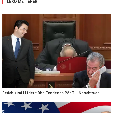
LEXO MË TEPËR
Fetishizimi I Liderit Dhe Tendenca Për T’u Nënshtruar