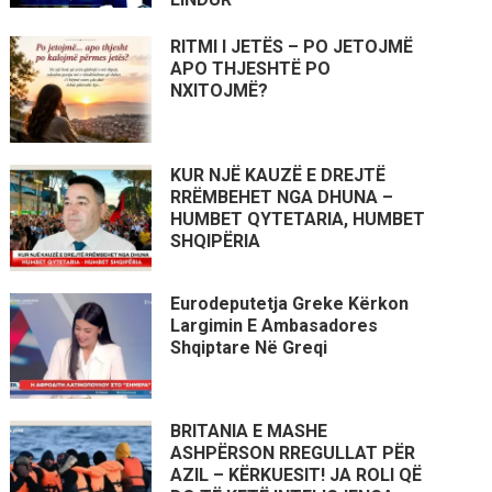
RITMI I JETËS – PO JETOJMË
APO THJESHTË PO
NXITOJMË?
KUR NJË KAUZË E DREJTË
RRËMBEHET NGA DHUNA –
HUMBET QYTETARIA, HUMBET
SHQIPËRIA
Eurodeputetja Greke Kërkon
Largimin E Ambasadores
Shqiptare Në Greqi
BRITANIA E MASHE
ASHPËRSON RREGULLAT PËR
AZIL – KËRKUESIT! JA ROLI QË