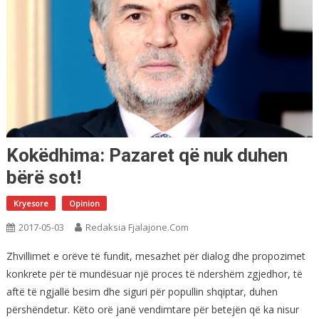
Kokëdhima: Pazaret që nuk duhen
bërë sot!
Kryesore
Opinion
2017-05-03
Redaksia Fjalajone.com
Zhvillimet e orëve të fundit, mesazhet për dialog dhe propozimet
konkrete për të mundësuar një proces të ndershëm zgjedhor, të
aftë të ngjallë besim dhe siguri për popullin shqiptar, duhen
përshëndetur. Këto orë janë vendimtare për betejën që ka nisur