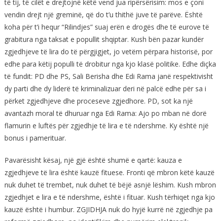
të tij, të cilët e drejtojnë këtë vend jua ripërsërisim: mos e çoni
vendin drejt një greminë, që do t’u thithë juve të parëve. Është
koha për t’i hequr “Rilindjes” suaj erën e drogës dhe të eurove të
grabitura nga taksat e popullit shqiptar. Kush bën pazar kundër
zgjedhjeve të lira do të përgjigjet, jo vetëm përpara historisë, por
edhe para këtij populli të drobitur nga kjo klasë politike. Edhe diçka
të fundit: PD dhe PS, Sali Berisha dhe Edi Rama janë respektivisht
dy parti dhe dy liderë të kriminalizuar deri në palcë edhe për sa i
përket zgjedhjeve dhe proceseve zgjedhore. PD, sot ka një
avantazh moral të dhuruar nga Edi Rama: Ajo po mban në dorë
flamurin e luftës për zgjedhje të lira e të ndershme. Ky është një
bonus i pamerituar.
Pavarësisht kësaj, një gjë është shumë e qartë: kauza e
zgjedhjeve të lira është kauzë fituese. Fronti që mbron këtë kauzë
nuk duhet të trembet, nuk duhet të bëjë asnjë lëshim. Kush mbron
zgjedhjet e lira e të ndershme, është i fituar. Kush tërhiqet nga kjo
kauzë është i humbur. ZGJIDHJA nuk do hyjë kurrë në zgjedhje pa