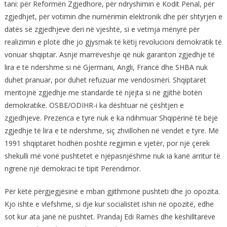
tani: për Reformën Zgjedhore, për ndryshimin e Kodit Penal, për
zgjedhjet, për votimin dhe numërimin elektronik dhe për shtyrjen e
datës së zgjedhjeve deri në vjeshtë, si e vetmja mënyrë për
realizimin e plotë dhe jo gjysmak të këtij revolucioni demokratik të
vonuar shqiptar. Asnjë marrëveshje që nuk garanton zgjedhje të
lira e të ndershme si në Gjermani, Angli, Francë dhe SHBA nuk
duhet pranuar, por duhet refuzuar me vendosmëri. Shqiptarët
meritojnë zgjedhje me standarde të njëjta si në gjithë botën
demokratike. OSBE/ODIHR-i ka dështuar në çështjen e
zgjedhjeve. Prezenca e tyre nuk e ka ndihmuar Shqipërinë të bëjë
zgjedhje të lira e të ndershme, siç zhvillohen në vendet e tyre. Më
1991 shqiptarët hodhën poshtë regjimin e vjetër, por një çerek
shekulli më vonë pushtetet e njëpasnjëshme nuk ia kanë arritur të
ngrenë një demokraci të tipit Perëndimor.
Për këtë përgjegjësinë e mban gjithmonë pushteti dhe jo opozita.
Kjo ishte e vlefshme, si dje kur socialistët ishin në opozitë, edhe
sot kur ata janë në pushtet. Prandaj Edi Ramës dhe këshilltarëve