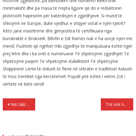
reformë zgjedhore, pa identifikim dhe numërim elektronik
minimalisht dhe pa masa të rrepta ligjore që do e reduktonin
plotësisht hapësirën për batërdisjen e zgjedhjeve. Si mund të
shkojmë në Europë, duke vjedhur e shqyer votat e njëri-tjetrit?
Këto janë mashtrime dhe gënjeshtra të certifikuara nga
burokratët e Brukselit. Bllofin e Edi Ramës nuk e ha asnjë njeri me
mend. Pushteti që ngrihet mbi zgjedhje të manipuluara është tigër
prej letre dhe i ka orët e numëruara! Të shpëtojmë zgjedhjet! Të
shpëtojmë paqen! Të shpëtojmë stabilitetin! Të shpëtojmë
Shqipërinë! Lërini të shiturit të flenë në shtratin e tradhtisë! Askush
të mos trembet nga kërcënimet! Populli ynë është i vetmi Zot i
vërtetë në këtë vend!
Lëvizje
Nis takimi Rama-Basha te Nishani, shoqërohen nga Ruçi e Paloka
Tre orë negociata, nuk ka marrëveshje mes Ramës dhe Bashës
te
postimet