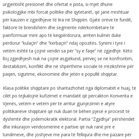
urgjentisht presionet dhe ofertat e pista, si mjet dhune
psikologjike mbi forcat politike dhe qytetarët, që janë rreshtuar
për kauzën e zgjedhjeve të lira në Shqipëri. Gjatë orëve te fundit,
faktorë të brendshëm dhe segmente ndërkombëtare të
painformuar mirë apo të keqpërdorura, arritën kulmin duke
përdorur “kulaçin” dhe “kërbaçin” ndaj opozitës. Synimi i tyre i
vetëm është ta çojnë vendin sa për “sy e faqe” në zgjedhje. Këto
lloj zgjedhjesh nuk na çojnë asgjëkund, përveç se në konfrontim,
destabilizim, konflikt dhe në shpërthime sociale të rrezikshme për
paqen, sigurime, ekonominë dhe jetën e popullit shqiptar.
Klasa politike shqiptare po shantazhohet nga diplomatët e huaj, të
cilët po tejkalojnë kufizimet e mandatit që përcakton Konventa e
Vjenës, vetëm e vetëm për të arritur gjunjëzimin e atyre
politikanëve shqiptarë që nuk duan të bëhen pjesë e procesit të
dyshimtë dhe jodemokratik elektoral. Partia “Zgjidhja” përshëndet
dhe inkurajon vendosmërinë e partive që nuk ranë pre e
tundimeve, dhe joshjeve me para të fëlliqura dhe me pazare për