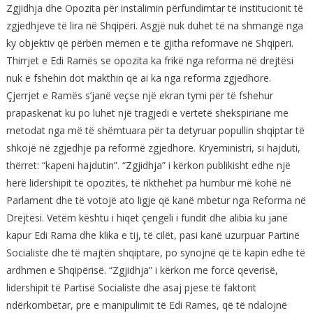
Zgjidhja dhe Opozita për instalimin përfundimtar të institucionit të
zgjedhjeve të lira në Shqipëri. Asgjë nuk duhet të na shmangë nga
ky objektiv që përbën mëmën e të gjitha reformave në Shqipëri.
Thirrjet e Edi Ramës se opozita ka frikë nga reforma në drejtësi
nuk e fshehin dot makthin që ai ka nga reforma zgjedhore.
Çjerrjet e Ramës s’janë veçse një ekran tymi për të fshehur
prapaskenat ku po luhet një tragjedi e vërtetë shekspiriane me
metodat nga më të shëmtuara për ta detyruar popullin shqiptar të
shkojë në zgjedhje pa reformë zgjedhore. Kryeministri, si hajduti,
thërret: “kapeni hajdutin”. “Zgjidhja” i kërkon publikisht edhe një
herë lidershipit të opozitës, të rikthehet pa humbur më kohë në
Parlament dhe të votojë ato ligje që kanë mbetur nga Reforma në
Drejtësi. Vetëm kështu i hiqet çengeli i fundit dhe alibia ku janë
kapur Edi Rama dhe klika e tij, të cilët, pasi kanë uzurpuar Partinë
Socialiste dhe të majtën shqiptare, po synojnë që të kapin edhe të
ardhmen e Shqipërisë. “Zgjidhja” i kërkon me forcë qeverisë,
lidershipit të Partisë Socialiste dhe asaj pjese të faktorit
ndërkombëtar, pre e manipulimit të Edi Ramës, që të ndalojnë