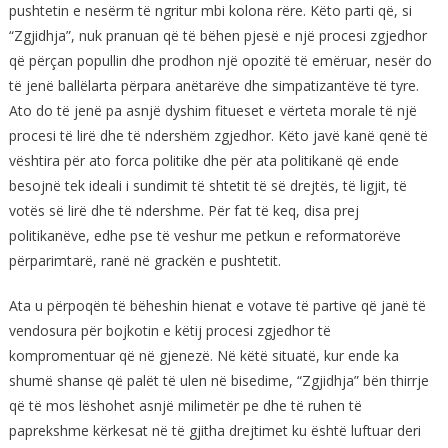
pushtetin e nesërm të ngritur mbi kolona rëre. Këto parti që, si
“Zgjidhja”, nuk pranuan që të bëhen pjesë e një procesi zgjedhor
që përçan popullin dhe prodhon një opozitë të emëruar, nesër do
të jenë ballëlarta përpara anëtarëve dhe simpatizantëve të tyre.
Ato do të jenë pa asnjë dyshim fitueset e vërteta morale të një
procesi të lirë dhe të ndershëm zgjedhor. Këto javë kanë qenë të
vështira për ato forca politike dhe për ata politikanë që ende
besojnë tek ideali i sundimit të shtetit të së drejtës, të ligjit, të
votës së lirë dhe të ndershme. Për fat të keq, disa prej
politikanëve, edhe pse të veshur me petkun e reformatorëve
përparimtarë, ranë në grackën e pushtetit.
Ata u përpoqën të bëheshin hienat e votave të partive që janë të
vendosura për bojkotin e këtij procesi zgjedhor të
kompromentuar që në gjenezë. Në këtë situatë, kur ende ka
shumë shanse që palët të ulen në bisedime, “Zgjidhja” bën thirrje
që të mos lëshohet asnjë milimetër pe dhe të ruhen të
paprekshme kërkesat në të gjitha drejtimet ku është luftuar deri