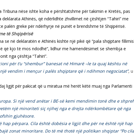
ga Tribuna nëse ishte koha e përshtatshme për takimin e Kretës, pas
 deklarata Athinës, që ndërlidhte zhvillimet në çështjen “Tahiri” me
nte palën greke për ndërhyrje në punët e brendshme të Shqipërisë.
me të Shqipërisë
a se në deklaratën e Athinës kishte një pikë që “pala shqiptare fillimis
jmë që kjo të mos ndodhë”, lidhur me hamendësimet se shembja e
nit nga çështja “Tahiri”.
oni për t’u “shembur” banesat në Himarë –le ta quaj kështu në
 një vendim i mençur i palës shqiptare që i ndihmon negociatat”
, u
daj ligjit për pakicat që u miratua më herët këtë muaj nga Parlamenti
a Europa. Si një vend anëtar i BE-së kemi mendimin tonë dhe e shpre
 vetëm një minoriteti siç njihej nga e drejta ndërkombëtare që nga
qofshin gjuhësore.
ë hap përpara. Cila është dobësia e ligjit dhe për ne është një hap
jë zonat minoritare. Do të më thotë një politikan shqiptar “Po cila