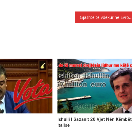
Gjashtë të vdekur në Evropën qendrore dhe veriore nga moti i 
3
Ishulli I Sazanit 20 Vjet Nën Këmbët
Italisë