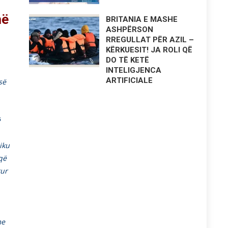
më
BRITANIA E MASHE
ASHPËRSON
RREGULLAT PËR AZIL –
KËRKUESIT! JA ROLI QË
DO TË KETË
INTELIGJENCA
ARTIFICIALE
së
ë
iku
që
tur
me