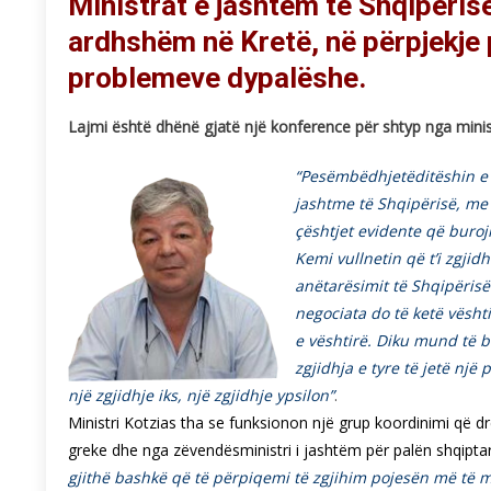
Ministrat e jashtëm të Shqipëris
ardhshëm në Kretë, në përpjekje 
problemeve dypalëshe.
Lajmi është dhënë gjatë një konference për shtyp nga minist
“Pesëmbëdhjetëditëshin e 
jashtme të Shqipërisë, me 
çështjet evidente që buroj
Kemi vullnetin që t’i zgji
anëtarësimit të Shqipëris
negociata do të ketë vështi
e vështirë. Diku mund të 
zgjidhja e tyre të jetë n
një zgjidhje iks, një zgjidhje ypsilon”
.
Ministri Kotzias tha se funksionon një grup koordinimi që dr
greke dhe nga zëvendësministri i jashtëm për palën shqiptar
gjithë bashkë që të përpiqemi të zgjihim pojesën më të 