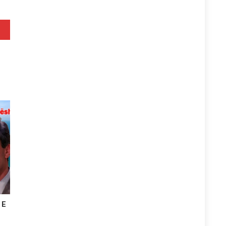
keq
 E