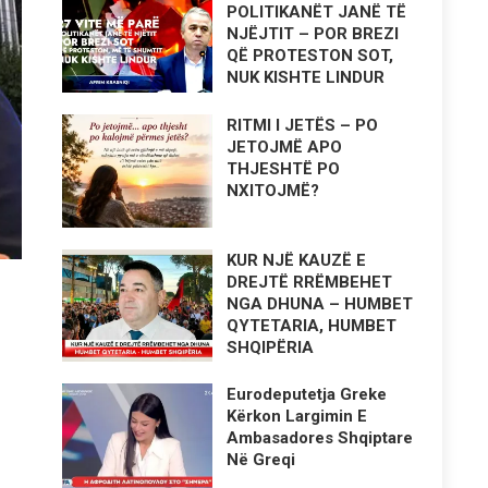
POLITIKANËT JANË TË
NJËJTIT – POR BREZI
QË PROTESTON SOT,
NUK KISHTE LINDUR
RITMI I JETËS – PO
JETOJMË APO
THJESHTË PO
NXITOJMË?
KUR NJË KAUZË E
DREJTË RRËMBEHET
NGA DHUNA – HUMBET
QYTETARIA, HUMBET
SHQIPËRIA
Eurodeputetja Greke
Kërkon Largimin E
Ambasadores Shqiptare
Në Greqi