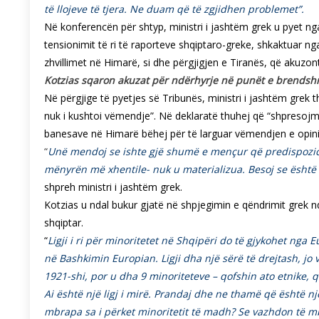
të llojeve të tjera. Ne duam që të zgjidhen problemet”.
Në konferencën për shtyp, ministri i jashtëm grek u pyet n
tensionimit të ri të raporteve shqiptaro-greke, shkaktuar nga
zhvillimet në Himarë, si dhe përgjigjen e Tiranës, që akuzo
Kotzias sqaron akuzat për ndërhyrje në punët e brendsh
Në përgjige të pyetjes së Tribunës, ministri i jashtëm grek th
nuk i kushtoi vëmendje”. Në deklaratë thuhej që “shpreso
banesave në Himarë bëhej për të larguar vëmendjen e opinio
“
Unë mendoj se ishte gjë shumë e mençur që predispozici
mënyrën më xhentile- nuk u materializua. Besoj se është
shpreh ministri i jashtëm grek.
Kotzias u ndal bukur gjatë në shpjegimin e qëndrimit grek n
shqiptar.
“
Ligji i ri për minoritetet në Shqipëri do të gjykohet ng
në Bashkimin Europian. Ligji dha një sërë të drejtash, jo
1921-shi, por u dha 9 minoriteteve – qofshin ato etnike, 
Ai është një ligj i mirë. Prandaj dhe ne thamë që është nj
mbrapa sa i përket minoritetit të madh? Se vazhdon të mba