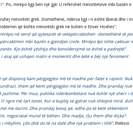
i”.
Po, mirëpo ligji bën një gjë: U referohet minoriteteve mbi bazën e
ruhej minoriteti grek. Domethënë, ndërsa ligji i ri është liberal dhe i m
it problemin që kishte minoriteti grek në kohën e Enver Hoxhës”.
, mirëpo në vend që qytetarët të vetëpërcaktohen -domethënë të jet
on përcaktimin mbi bazën e gjendjes civile. Mirëpo kjo ishte caktuar 
të zonës. Kjo është çështja dhe konsiderojmë se është e padrejtë”.
foz i asaj që ushqen inatin e momentit dhe këtë e bëj një fenoment
në që disponoj kam përgjegjësi më të madhe për fatet e rajonit. Nuk
rkundrazi, them që kemi përgjegjësi më të madhe. Dhe prandaj nuk
 të jashtme. Për mua, politika ndërkombëtare nuk është një sherr i d
’i ngre më lart tonet. Kur e kuptoj se gjërat nuk shkojnë mirë, duh
he më me durim.
Dhe prandaj besoj që, edhe po të ketë shkëmbim
dim, negociatat mund të bëhen. Dhe madje, t’ju them dhe diçka?
i mbyllim, çdo ditë do të na dalë dhe një problem i tillë”
,
theksoi