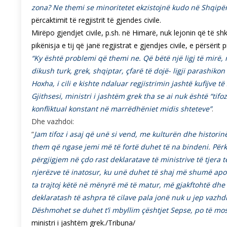
zona? Ne themi se minoritetet ekzistojnë kudo në Shqipër
përcaktimit të regjistrit të gjendes civile.
Mirëpo gjendjet civile, p.sh. në Himarë, nuk lejonin që të shk
pikënisja e tij që janë regjistrat e gjendjes civile, e përsër
“Ky është problemi që themi ne. Që bëtë një ligj të mirë
dikush turk, grek, shqiptar, çfarë të dojë- ligji parashik
Hoxha, i cili e kishte ndaluar regjistrimin jashtë kufijve 
Gjithsesi, ministri i jashtëm grek tha se ai nuk është “ti
konfliktual konstant në marrëdhëniet midis shteteve”
.
Dhe vazhdoi:
“
Jam tifoz i asaj që unë si vend, me kulturën dhe histori
them që ngase jemi më të fortë duhet të na bindeni. Pë
përgjigjem në çdo rast deklaratave të ministrive të tjera
njerëzve të inatosur, ku unë duhet të shaj më shumë apo t
ta trajtoj këtë në mënyrë më të matur, më gjakftohtë d
deklaratash të ashpra të cilave pala jonë nuk u jep vazh
Dëshmohet se duhet t’i mbyllim çështjet Sepse, po të mos 
ministri i jashtëm grek./Tribuna/