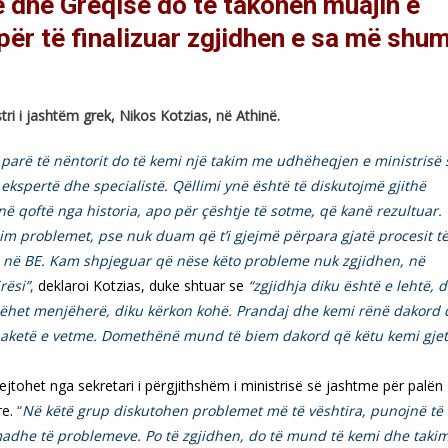
ë dhe Greqisë do të takohen muajin e
për të finalizuar zgjidhen e sa më shu
ri i jashtëm grek, Nikos Kotzias, në Athinë.
parë të nëntorit do të kemi një takim me udhëheqjen e ministrisë 
ekspertë dhe specialistë. Qëllimi ynë është të diskutojmë gjithë
në qoftë nga historia, apo për çështje të sotme, që kanë rezultuar.
dhim problemet, pse nuk duam që t’i gjejmë përpara gjatë procesit t
ë në BE. Kam shpjeguar që nëse këto probleme nuk zgjidhen, në
rësi”
,
deklaroi Kotzias, duke shtuar se
“zgjidhja diku është e lehtë, d
bëhet menjëherë, diku kërkon kohë. Prandaj dhe kemi rënë dakord 
jë paketë e vetme. Domethënë mund të biem dakord që këtu kemi gje
ejtohet nga sekretari i përgjithshëm i ministrisë së jashtme për palën
e.
“
Në këtë grup diskutohen problemet më të vështira, punojnë të
madhe të problemeve. Po të zgjidhen, do të mund të kemi dhe taki