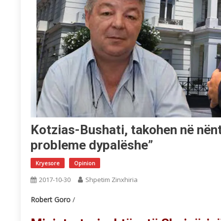
Kotzias-Bushati, takohen në nënt
probleme dypalëshe”
Kryesore
Opinion
2017-10-30
Shpetim Zinxhiria
Robert Goro
/