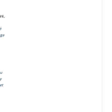
irë,
ë
nga
 u
y
et