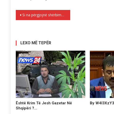
Lëvizje
Si na përgjojnë shërbimet e fshehta
te
postimet
LEXO MË TEPËR
Është Krim Të Jesh Gazetar Në
By W4l3XzY
Shqipëri ?…