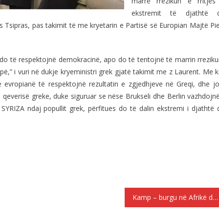
marrë rrezikun e rritjes
ekstremit të djathtë 
s Tsipras, pas takimit të me kryetarin e Partisë së Europian Majtë Pi
do të respektojnë demokracinë, apo do të tentojnë të marrin rreziku
pë,” i vuri në dukje kryeministri grek gjatë takimit me z Laurent. Me 
e evropianë të respektojnë rezultatin e zgjedhjeve në Greqi, dhe jo
 qeverisë greke, duke siguruar se nëse Brukseli dhe Berlin vazhdojn
YRIZA ndaj popullit grek, përfitues do të dalin ekstremi i djathtë 
Kamp – burgu në Afrikë dhe Lindjen e Mesme për emigrantët