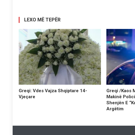
postimet
LEXO MË TEPËR
Greqi: Vdes Vajza Shqiptare 14-
Greqi /Kaos 
Vjeçare
Makinë Polic
Shenjën E “k
Argëtim