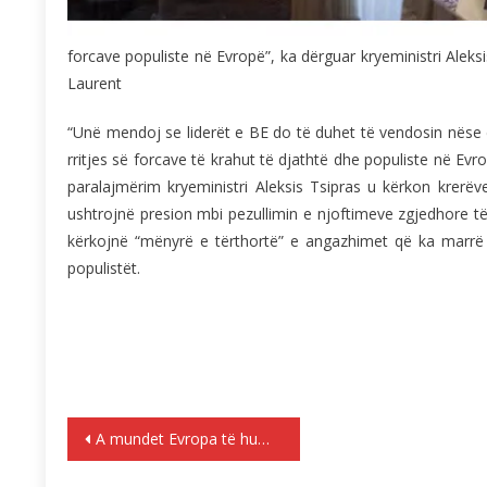
forcave populiste në Evropë”, ka dërguar kryeministri Aleksi
Laurent
“Unë mendoj se liderët e BE do të duhet të vendosin nëse 
rritjes së forcave të krahut të djathtë dhe populiste në Evro
paralajmërim kryeministri Aleksis Tsipras u kërkon krerëv
ushtrojnë presion mbi pezullimin e njoftimeve zgjedhore të
kërkojnë “mënyrë e tërthortë” e angazhimet që ka marrë S
populistët.
Lëvizje
A mundet Evropa të humbasë Greqinë në Rusi ?
te