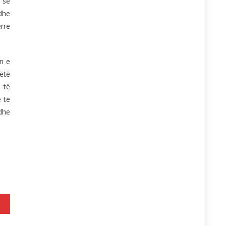
 së
dhe
erre
n e
këtë
 të
ë të
dhe