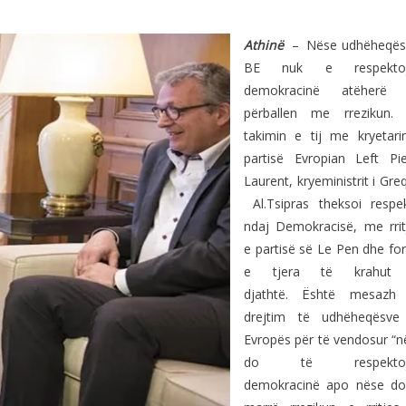
Athinë
– Nëse udhëheqësi
BE nuk e respekto
demokracinë atëherë
përballen me rrezikun.
takimin e tij me kryetari
partisë Evropian Left Pie
Laurent, kryeministrit i Gre
Al.Tsipras theksoi respek
ndaj Demokracisë, me rrit
e partisë së Le Pen dhe fo
e tjera të krahut
djathtë. Është mesazh
drejtim të udhëheqësve
Evropës për të vendosur “n
do të respektoj
demokracinë apo nëse do