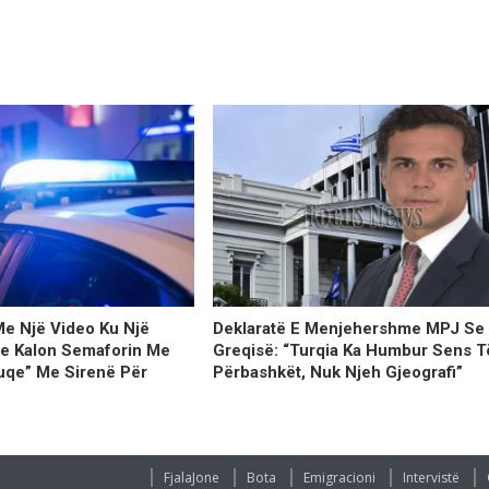
Me Një Video Ku Një
Deklaratë E Menjehershme MPJ Se
ie Kalon Semaforin Me
Greqisë: “Turqia Ka Humbur Sens T
uqe” Me Sirenë Për
Përbashkët, Nuk Njeh Gjeografi”
FjalaJone
Bota
Emigracioni
Intervistë