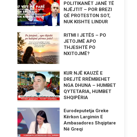
POLITIKANËT JANË TË
NJËJTIT – POR BREZI
QË PROTESTON SOT,
NUK KISHTE LINDUR
RITMI I JETËS – PO
JETOJMË APO
THJESHTË PO
NXITOJMË?
KUR NJË KAUZË E
DREJTË RRËMBEHET
NGA DHUNA – HUMBET
QYTETARIA, HUMBET
SHQIPËRIA
Eurodeputetja Greke
Kërkon Largimin E
Ambasadores Shqiptare
Në Greqi