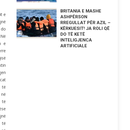
BRITANIA E MASHE
t e
ASHPËRSON
jnë
RREGULLAT PËR AZIL –
KËRKUESIT! JA ROLI QË
 do
DO TË KETË
 Në
INTELIGJENCA
n e
ARTIFICIALE
rre
qisë
tin
jen
rcat
 të
 në
 të
ëse
në
 të