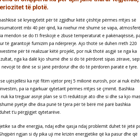
riozitet të plotë.
 bashkisë së kryeqytetit për të zgjidhur këtë çështje përmes rritjes së
nsumatorët mbi 40 për qind, ka nxehur më shumë se vapa, atmosfer
ia mendon se do t’i freskojë e zbusë temperaturat e pakënaqësisë, p
ur të garantojë furnizim pa ndërprerje. Ajo thotë se duhen rreth 220
nvestime për të realizuar këtë projekt, por nuk thotë asgjë se nga ka
ezultat, nga ka dalë kjo shumë dhe si do të përdoret sipas zërave, se
 nevojë të dinë se si janë përdorur dhe do të përdoren paratë e tyre.
e ujësjellësi ka një fitim vjetor prej 5 milionë eurosh, por ai nuk ësht
investim, pa ia ngarkuar qytetarit përmes rritjes së çmimit. Bashkia
r nuk ka treguar asnjë plan se si t’i reduktojë ato dhe si dhe sa kjo ma
dhe shumë pyetje dhe disa punë të tjera për të bërë më parë bashkia
uhet t’u përgjigjet qytetarëve.
etike sa dhe energjia, ndaj edhe qasja ndaj problemit duhet të jetë p
 Shqipëri ngjan si dy pika uji me krizën energjetike që ka pasur dhe që