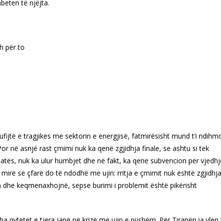
beten të njëjta.
:
h për to
 kufijtë e tragjikes me sektorin e energjisë, fatmirësisht mund t’i ndihm
or në asnjë rast çmimi nuk ka qenë zgjidhja finale, se ashtu si tek
ullatës, nuk ka ulur humbjet dhe në fakt, ka qenë subvencion për vjedhj
mirë se çfarë do të ndodhë me ujin: rritja e çmimit nuk është zgjidhja
 dhe keqmenaxhojnë, sepse burimi i problemit është pikërisht
 qytetet e tjera janë në krizë me ujin e pijshëm. Për Tiranën ia vlen 