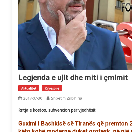
Legjenda e ujit dhe miti i çmimit
Aktualitet
Kryesore
2017-07-30
Shpetim Zinxhiria
Rritja e kostos, subvencion për vjedhësit
Guximi i Bashkisë së Tiranës që premton 2
këto kohë moderne duket grotesk, në një ve