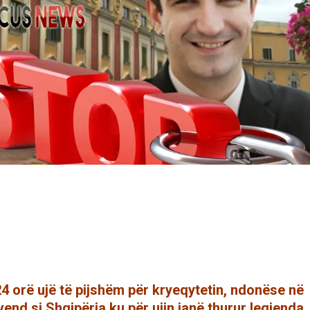
4 orë ujë të pijshëm për kryeqytetin, ndonëse në
nd si Shqipëria ku për ujin janë thurur legjenda,