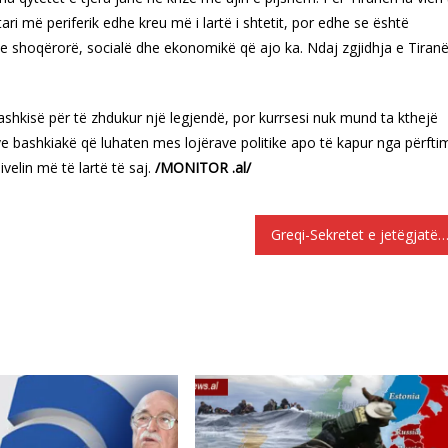
ari më periferik edhe kreu më i lartë i shtetit, por edhe se është
e shoqërorë, socialë dhe ekonomikë që ajo ka. Ndaj zgjidhja e Tiran
hkisë për të zhdukur një legjendë, por kurrsesi nuk mund ta kthejë
ëve bashkiakë që luhaten mes lojërave politike apo të kapur nga përfti
velin më të lartë të saj.
/MONITOR .al/
Greqi-Sekretet e jetëgjatësisë së banorëve në ishullin Ika