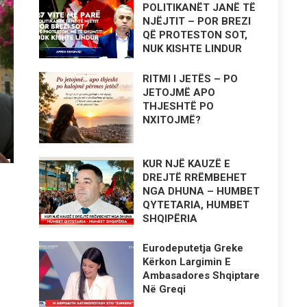
POLITIKANËT JANË TË
NJËJTIT – POR BREZI
QË PROTESTON SOT,
NUK KISHTE LINDUR
RITMI I JETËS – PO
JETOJMË APO
THJESHTË PO
NXITOJMË?
KUR NJË KAUZË E
DREJTË RRËMBEHET
NGA DHUNA – HUMBET
QYTETARIA, HUMBET
SHQIPËRIA
Eurodeputetja Greke
Kërkon Largimin E
Ambasadores Shqiptare
Në Greqi