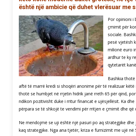
është një ambicie që duhet vlerësuar me se
Por opinioni i
çmimit për ko
sociale. Bashk
pesë vjetësh k
milionë euro i
ardhur te ky r
qytetarët kanë
Bashkia thotë s
aftë të marrë kredi si shoqëri anonime për të realizuar këtë 
thotë se humbjet në rrjetin hidrik janë rreth 65 për qind, po
ndikon pozitivisht duke i rritur financat e ujësjellësit. Ka 
përpara se të shkojë te vendimi për rritjen e çmimit dhe që d
Ne mendojmë se uji është një pasuri po aq strategjike dhe j
kaq strategjike. Nga ana tjetër, kriza e furnizimit me ujë në