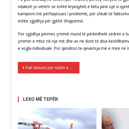
ndalesh jo vetëm se është kryeqyteti e këtu pinë ujë si qytet
kampioni më përfaqësues i problemit, për shkak të faktorëv
është zgjidhja për gjithë Shqipërinë.
Por zgjidhja përmes çmimit mund të përkëdhelë sedrën e bas
çmimin e rritur në një mit dhe as në dorë të disa këshilltar
e vogla individuale. Por qëndron te qeverisja më e mirë në ni
Lëvizje
Pak leksion për rastin e Ballistit!
te
postimet
LEXO MË TEPËR