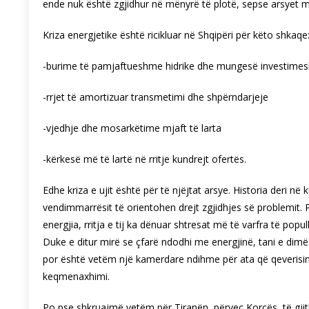
ende nuk është zgjidhur në mënyrë të plotë, sepse arsyet m
Kriza energjetike është ricikluar në Shqipëri për këto shkaqe
-burime të pamjaftueshme hidrike dhe mungesë investimes
-rrjet të amortizuar transmetimi dhe shpërndarjeje
-vjedhje dhe mosarkëtime mjaft të larta
-kërkesë më të lartë në rritje kundrejt ofertës.
Edhe kriza e ujit është për të njëjtat arsye. Historia deri në
vendimmarrësit të orientohen drejt zgjidhjes së problemit. P
energjia, rritja e tij ka dënuar shtresat më të varfra të pop
Duke e ditur mirë se çfarë ndodhi me energjinë, tani e dimë 
por është vetëm një kamerdare ndihme për ata që qeverisin
keqmenaxhimi.
Po pse shkruajmë vetëm për Tiranën, përveç Korçës, të gjitha