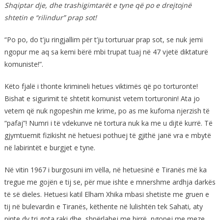
Shqiptar dje, dhe trashigimtarët e tyne që po e drejtojnë
shtetin e “rilindur” prap sot!
“Po po, do t’ju ringjallim për t’ju torturuar prap sot, se nuk jemi
ngopur me aq sa kemi bërë mbi trupat tuaj në 47 vjetë diktaturë
komuniste!”.
Këto fjalë i thonte krimineli hetues viktimës që po torturonte!
Bishat e sigurimit të shtetit komunist vetem torturonin! Ata jo
vetem që nuk ngopeshin me krime, po as me kufoma njerzish të
“pafaj”! Numri i të vdekunve në tortura nuk ka me u dijtë kurrë. Të
gjymtuemit fizikisht në hetuesi pothuej të gjithë janë vra e mbytë
në labirintët e burgjet e tyne.
Në vitin 1967 i burgosuni im vëlla, në hetuesinë e Tiranës më ka
tregue me gojën e tij se, për mue ishte e mnershme ardhja darkës
të së dieles. Hetuesi katil Elham Xhika mbasi shetiste me gruen e
tij në bulevardin e Tiranës, këthente në lulishtën tek Sahati, aty
pinte dy tri gota raki dhe, shpërlahej me birrë, ngopej me meze