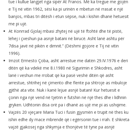
tue i kullue langjet nga sipër At Franos. Më ka tregue me gojën
e Tij në vitin 1962, sësi ka pi urinën e mbetun në rrasat e një
banjos, mbas tri ditësh i etun sëpse, nuk i kishin dhanë hetuesit
me pi ujë.
At Konrrad Gjolaj mbasi zhytej në ujë të ftohtë dhe të pistë,
lehej i çveshun pa asnjë batani në birucë. Asht lanë ashtu për
7disa javë në pikën e dimnit.” (Dëshmi gojore e Tij në vitin
1996).
Imzot Errnesto Çoba, asht arrestue me datën 29.IV.1976 e deri
ditën që ka vdekë me 8.I.1980 në Sigurimin e Shkodres, asht
lanë i veshun me rrobat që ka pasë veshë ditën që asht
arrestue, shtrihej në çimento dhe flente pa shtroje as mbuloje
gjithë ata vite. Nuk i kanë lejue asnjë batani! Kur hetuesit e
çonin nga një vend në tjetrin e futshin në një thes dhe i lidhnin
gryken. Udhtonin disa orë pa i dhanë as ujë me pi as ushqime.
Vajzës 20 vjeçare Maria Tuci i fusin gjysmën e trupit në thes ku
ishin edhe dy mace mbrendë që i egërsonin tue i rrah. E shkreta
vajzë gjakosej nga shkymja e thonjëve të tyne pa asnjë