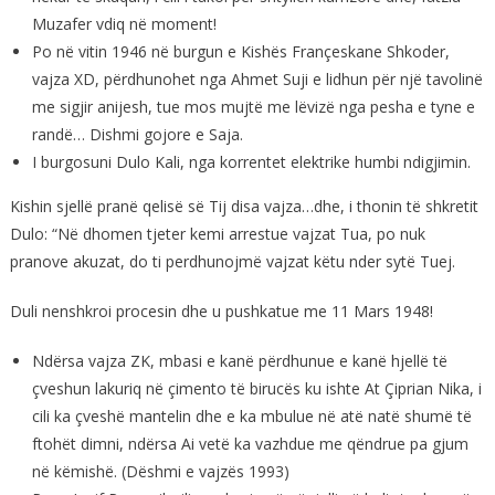
Muzafer vdiq në moment!
Po në vitin 1946 në burgun e Kishës Françeskane Shkoder,
vajza XD, përdhunohet nga Ahmet Suji e lidhun për një tavolinë
me sigjir anijesh, tue mos mujtë me lëvizë nga pesha e tyne e
randë… Dishmi gojore e Saja.
I burgosuni Dulo Kali, nga korrentet elektrike humbi ndigjimin.
Kishin sjellë pranë qelisë së Tij disa vajza…dhe, i thonin të shkretit
Dulo: “Në dhomen tjeter kemi arrestue vajzat Tua, po nuk
pranove akuzat, do ti perdhunojmë vajzat këtu nder sytë Tuej.
Duli nenshkroi procesin dhe u pushkatue me 11 Mars 1948!
Ndërsa vajza ZK, mbasi e kanë përdhunue e kanë hjellë të
çveshun lakuriq në çimento të birucës ku ishte At Çiprian Nika, i
cili ka çveshë mantelin dhe e ka mbulue në atë natë shumë të
ftohët dimni, ndërsa Ai vetë ka vazhdue me qëndrue pa gjum
në këmishë. (Dëshmi e vajzës 1993)