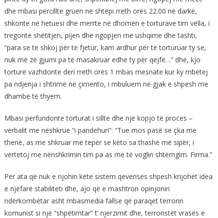
dhe mbasi përcillte gruen në shtëpi rreth orës 22.00 në darkë,
shkonte në hetuesi dhe merrte në dhomën e torturave tim vëlla, i
tregonte shëtitjen, pijen dhe ngopjen me ushqime dhe tashti,
“para se të shkoj për të fjetur, kam ardhur për të torturuar ty se,
nuk më zë gjumi pa të masakruar edhe ty për qejfë…” dhe, kjo
torturë vazhdonte deri rreth orës 1 mbas mesnate kur ky mbetej
pa ndjenja i shtrimë në çimento, i mbuluem në gjak e shpesh me
dhambë të thyem.
Mbasi perfundonte torturat i sillte dhe një kopjo të proces –
verbalit me nëshkrue “i pandehuri”: “Tue mos pasë se çka me
thenë, as me shkruar më tepër se këto sa thashë më sipër, i
vërtetoj me nënshkrimin tim pa as me të voglin shtërngim. Firma.”
Për ata që nuk e njohin këte sistem qeverisës shpesh krijohet idea
e njëfarë stabiliteti dhe, ajo që e mashtron opinjonin
ndërkombëtar asht mbasmedia fallse që paraqet terrorin
komunist si një “shpëtimtar” t’ njerzimit dhe, terroristët vrasës e