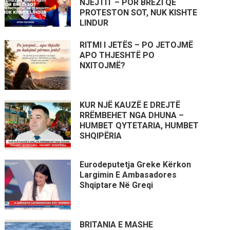
NJËJTIT – POR BREZI QË
PROTESTON SOT, NUK KISHTE
LINDUR
RITMI I JETËS – PO JETOJMË
APO THJESHTË PO
NXITOJMË?
KUR NJË KAUZË E DREJTË
RRËMBEHET NGA DHUNA –
HUMBET QYTETARIA, HUMBET
SHQIPËRIA
Eurodeputetja Greke Kërkon
Largimin E Ambasadores
Shqiptare Në Greqi
BRITANIA E MASHE