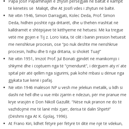
Papa Josif Papamihajlin e zhysin përsëgjalli në baltat e kampit
të kënetës së Maliqit, dhe At Josifi vdes i zhytun në baltë.
Në vitin 1946, Simon Darragjati, Kolec Deda, Prof. Simon
Deda, hidhën poshtë nga dritarët, dhe u thehën rrashtat në
kalldramët e shtëpijave të këthyeme në hetuesi. Më ka tregue
vetë me gojen e Tij z. Loro Vata, të cilit i banin presion hetuesit
me nenshkrue procesin, ose “po nuk deshte me nenshkrue
procesin, hidhu dhe ti nga dritaria, si shokët Tuaj!”
Në vitin 1951, Imzot Prof. Jul Bonati gjindët në manikomjo i
shkymë dhe i coptuem nga të “çmendunit”, i dërguem aty n’ ate
spital për atë qellim nga sigurimi, pak kohë mbasi u dënue nga
gjykata tue kenë i pafaj.
Në vitin 1946 malësori NP u vesh me jelekun metalik, u lidh si
dashi në hell dhe u vue mbi zjarrin e ndezun, për me pranue me
krye vrasjën e Don Nikoll Gazullit. “Nëse nuk pranon ne do të
vazhdojmë me të lanë mbi zjarr, derisa të dalin Shpirti!”
(Dëshmi nga At K. Gjolaj, 1996).
At Frano Kiri, lidhët fëtyrë për fëtyrë tri ditë me një të vdekun,