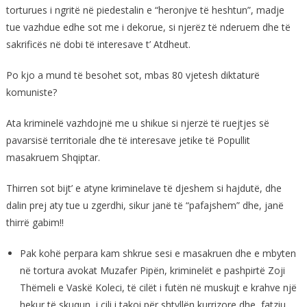
torturues i ngritë në piedestalin e “heronjve të heshtun”, madje
tue vazhdue edhe sot me i dekorue, si njerëz të nderuem dhe të
sakrificës në dobi të interesave t’ Atdheut.
Po kjo a mund të besohet sot, mbas 80 vjetesh diktaturë
komuniste?
Ata kriminelë vazhdojnë me u shikue si njerzë të ruejtjes së
pavarsisë territoriale dhe të interesave jetike të Popullit
masakruem Shqiptar.
Thirren sot bijt’ e atyne kriminelave të djeshem si hajdutë, dhe
dalin prej aty tue u zgerdhi, sikur janë të “pafajshem” dhe, janë
thirrë gabim!!
Pak kohë perpara kam shkrue sesi e masakruen dhe e mbyten
në tortura avokat Muzafer Pipën, kriminelët e pashpirtë Zoji
Thëmeli e Vaskë Koleci, të cilët i futën në muskujt e krahve një
hekur të skuqun, i cili i takoi për shtyllën kurrizore dhe, fatziu