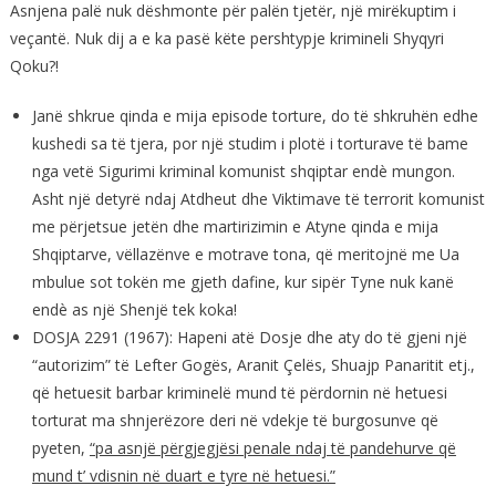
Asnjena palë nuk dëshmonte për palën tjetër, një mirëkuptim i
veçantë. Nuk dij a e ka pasë këte pershtypje krimineli Shyqyri
Qoku?!
Janë shkrue qinda e mija episode torture, do të shkruhën edhe
kushedi sa të tjera, por një studim i plotë i torturave të bame
nga vetë Sigurimi kriminal komunist shqiptar endè mungon.
Asht një detyrë ndaj Atdheut dhe Viktimave të terrorit komunist
me përjetsue jetën dhe martirizimin e Atyne qinda e mija
Shqiptarve, vëllazënve e motrave tona, që meritojnë me Ua
mbulue sot tokën me gjeth dafine, kur sipër Tyne nuk kanë
endè as një Shenjë tek koka!
DOSJA 2291 (1967): Hapeni atë Dosje dhe aty do të gjeni një
“autorizim” të Lefter Gogës, Aranit Çelës, Shuajp Panaritit etj.,
që hetuesit barbar kriminelë mund të përdornin në hetuesi
torturat ma shnjerëzore deri në vdekje të burgosunve që
pyeten,
“pa asnjë përgjegjësi penale ndaj të pandehurve që
mund t’ vdisnin në duart e tyre në hetuesi.”