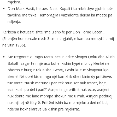
mjekim.
Don Mark Hasit, hetuesi Nesti Kopali i ka mbërthye gjuhën për
tavolinë me thikë. Hemoragjia i vazhdonte derisa ka mbetë pa
ndjenja.
Kerkesa e hetuesit ishte “me u shpifë per Don Tomë Lacen…
(Shenjën horizontale rreth 3 cm. në gjuhë, e kam pa me sytë e mij
në vitin 1956).
Më tregonte z. Ragip Meta, sesi njëditë Shyqyri Qoku dhe Alush
Bakalli, zagar të rinjë aso kohe, kishin hypë mbi dy klerikë në
oborrin e burgut tek Kisha. Besoj, i asht kujtue Shyqyriut kjo
skenë! Në dorë kishin nga një kamxhik dhe i binin dy priftënve,
tue vrritë: “Kush mërrinë i pari tek muri sot nuk rrahët, hajt,
ecë, kush po del i pari?” Asnjeni nga priftnit nuk ecte, asnjeni
nuk donte me lanë mbrapa shokun me u rrah. Asnjeni pothuej
nuk njihej në fëtyrë. Priftënt ishin ba me mjekrra deri në bel,
ndërsa hoxhallarëve ua kishin pre mjekrrat.