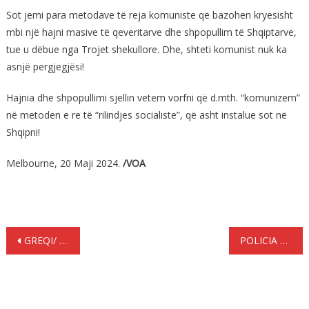
Sot jemi para metodave të reja komuniste që bazohen kryesisht
mbi një hajni masive të qeveritarve dhe shpopullim të Shqiptarve,
tue u dëbue nga Trojet shekullore. Dhe, shteti komunist nuk ka
asnjë pergjegjësi!
Hajnia dhe shpopullimi sjellin vetem vorfni që d.mth. “komunizem”
në metoden e re të “rilindjes socialiste”, që asht instalue sot në
Shqipni!
Melbourne, 20 Maji 2024.
/VOA
Lëvizje
GREQI/ RRËMBYEN 17-VJEÇARIN SHQIPTAR – E RRAHËN DHE E FUTËN NË BAGAZH
POLICIA DHUNË NË BURGUN KORIDALLOS, DY PËRFUNDOJNË NË SPITAL
te
postimet