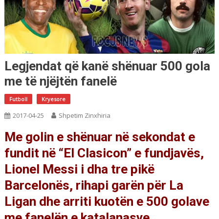
Legjendat që kanë shënuar 500 gola
me të njëjtën fanelë
Futboll
Kryesore
2017-04-25
Shpetim Zinxhiria
Me golin e shënuar në sekondat e
fundit në “El Clasicon” e fundjavës,
Lionel Messi i dha tre pikë
Barcelonës, rihapi garën për La
Ligan dhe arriti kuotën e 500 golave
me fanelën e katalanasve.