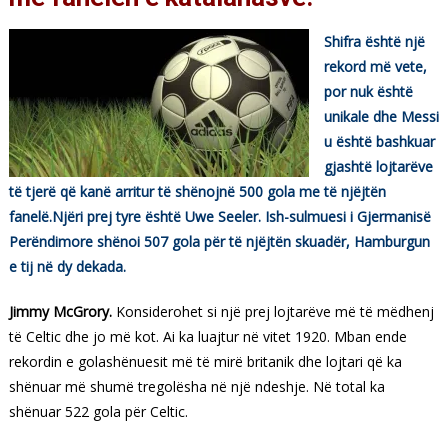
Shifra është një
rekord më vete,
por nuk është
unikale dhe Messi
u është bashkuar
gjashtë lojtarëve
të tjerë që kanë arritur të shënojnë 500 gola me të njëjtën
fanelë.Njëri prej tyre është Uwe Seeler. Ish-sulmuesi i Gjermanisë
Perëndimore shënoi 507 gola për të njëjtën skuadër, Hamburgun
e tij në dy dekada.
Jimmy McGrory.
Konsiderohet si një prej lojtarëve më të mëdhenj
të Celtic dhe jo më kot. Ai ka luajtur në vitet 1920. Mban ende
rekordin e golashënuesit më të mirë britanik dhe lojtari që ka
shënuar më shumë tregolësha në një ndeshje. Në total ka
shënuar 522 gola për Celtic.