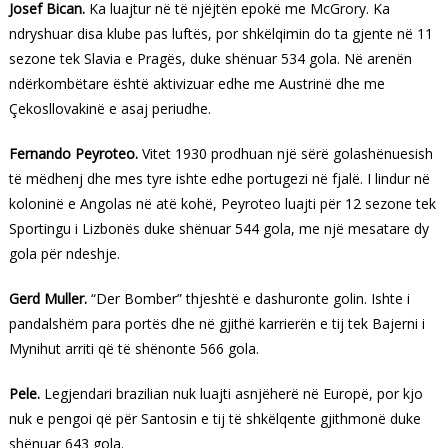
Josef Bican.
Ka luajtur në të njëjtën epokë me McGrory. Ka
ndryshuar disa klube pas luftës, por shkëlqimin do ta gjente në 11
sezone tek Slavia e Pragës, duke shënuar 534 gola. Në arenën
ndërkombëtare është aktivizuar edhe me Austrinë dhe me
Çekosllovakinë e asaj periudhe.
Fernando Peyroteo.
Vitet 1930 prodhuan një sërë golashënuesish
të mëdhenj dhe mes tyre ishte edhe portugezi në fjalë. I lindur në
koloninë e Angolas në atë kohë, Peyroteo luajti për 12 sezone tek
Sportingu i Lizbonës duke shënuar 544 gola, me një mesatare dy
gola për ndeshje.
Gerd Muller.
“Der Bomber” thjeshtë e dashuronte golin. Ishte i
pandalshëm para portës dhe në gjithë karrierën e tij tek Bajerni i
Mynihut arriti që të shënonte 566 gola.
Pele.
Legjendari brazilian nuk luajti asnjëherë në Europë, por kjo
nuk e pengoi që për Santosin e tij të shkëlqente gjithmonë duke
shënuar 643 gola.