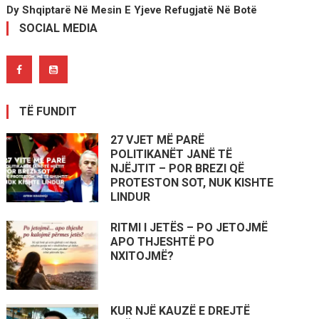
Dy Shqiptarë Në Mesin E Yjeve Refugjatë Në Botë
SOCIAL MEDIA
TË FUNDIT
27 VJET MË PARË
POLITIKANËT JANË TË
NJËJTIT – POR BREZI QË
PROTESTON SOT, NUK KISHTE
LINDUR
RITMI I JETËS – PO JETOJMË
APO THJESHTË PO
NXITOJMË?
KUR NJË KAUZË E DREJTË