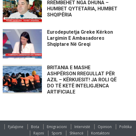
RRËMBEHET NGA DHUNA –
HUMBET QYTETARIA, HUMBET
SHQIPËRIA
Eurodeputetja Greke Kërkon
Largimin E Ambasadores
Shqiptare Në Greqi
BRITANIA E MASHE
ASHPËRSON RREGULLAT PËR
AZIL – KËRKUESIT! JA ROLI QË
DO TË KETË INTELIGJENCA
ARTIFICIALE
FjalaJone
Bota
Emigracioni
Intervistë
Opinion
Politika
Rajoni
Sporti
Shkencë
Kontaktoni