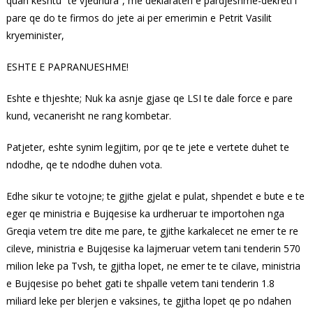
quan keshtu “te vjedhura”, me deklaraten e pardjeshme-dekreti i
pare qe do te firmos do jete ai per emerimin e Petrit Vasilit
kryeminister,
ESHTE E PAPRANUESHME!
Eshte e thjeshte; Nuk ka asnje gjase qe LSI te dale force e pare
kund, vecanerisht ne rang kombetar.
Patjeter, eshte synim legjitim, por qe te jete e vertete duhet te
ndodhe, qe te ndodhe duhen vota.
Edhe sikur te votojne; te gjithe gjelat e pulat, shpendet e bute e te
eger qe ministria e Bujqesise ka urdheruar te importohen nga
Greqia vetem tre dite me pare, te gjithe karkalecet ne emer te re
cileve, ministria e Bujqesise ka lajmeruar vetem tani tenderin 570
milion leke pa Tvsh, te gjitha lopet, ne emer te te cilave, ministria
e Bujqesise po behet gati te shpalle vetem tani tenderin 1.8
miliard leke per blerjen e vaksines, te gjitha lopet qe po ndahen