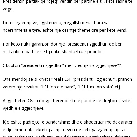
Presidentin partiak qe “djeg” vendin per partine e tij, kete radhe te
vogel.
Liria e zgjedhjeve, ligjshmeria, rregullshmeria, barazia,
ndershmeria e tyre, eshte nje ceshtje themelore per kete vend.
Por keto nuk i garanton dot nje “president i zgjedhur” qe ben
militantin e partise se tij duke shantazhuar popullin.
C’kupton “presidenti i zgjedhur” me “vjedhjen e zgjedhjeve”?!
Une mendoj se si kryetar real i LSI, “presidenti i zgjedhur”, pranon
vetem nje rezultat-“LSI force e pare”, “LSI 1 milion vota” etj.
Asgje tjeter! Ose cdo gje tjerer per te e partine qe drejton, eshte
vjedhje e zgjedhjeve.
Kjo eshte padrejte, e pandershme dhe e shoqeruar me deklaraten
e djeshme-nuk dekretoj asnje qeveri qe del nga zgjedhje qe ai i