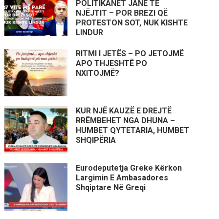
POLITIKANËT JANË TË
NJËJTIT – POR BREZI QË
PROTESTON SOT, NUK KISHTE
LINDUR
RITMI I JETËS – PO JETOJMË
APO THJESHTË PO
NXITOJMË?
KUR NJË KAUZË E DREJTË
RRËMBEHET NGA DHUNA –
HUMBET QYTETARIA, HUMBET
SHQIPËRIA
Eurodeputetja Greke Kërkon
Largimin E Ambasadores
Shqiptare Në Greqi