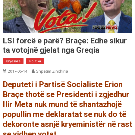
LSI forcë e parë? Braçe: Edhe sikur
ta votojnë gjelat nga Greqia
Kryesore
Politika
2017-06-14
Shpetim Zinxhiria
Deputeti i Partisë Socialiste Erion
Braçe thotë se Presidenti i zgjedhur
Ilir Meta nuk mund të shantazhojë
popullin me deklaratat se nuk do të
dekoronte asnjë kryeministër në rast
se vidhen votat.