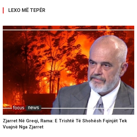
postimet
LEXO MË TEPËR
Zjarret Në Greqi, Rama: E Trishtë Të Shohësh Fqinjët Tek
Vuajnë Nga Zjarret