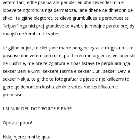
vetem tani, edhe pse parate per blerjen dhe zevendesimin e
lopeve te ngordhura nga dermatoza, jane dhene qe dhjetorin qe
shkoi, te gjithe blegtoret, te cileve grumbullues e perpunues te
“krijuar” nga hici prej grandeve te Azhbr, ju mbajne parate prej dy
muajsh ne kembim te votes,
te gjithe bujqit, te cilet jane marre peng ne zyrat e rregjistrimit te
pasurise dhe vetem keto dite, po thirren me urgjence, vecanerisht
ne Lushnje, me ore te zgjatura e sipas listave te perpiluara nga
sekser Beni e Gimi, seksere Halma e sekser Lluti, sekser Devi e
sekser Nakja, te gjithe te fotografuar e pjese e nje kallezimi te
gjere qe denoncon kushtezimin e votes me certifikaten e
pronesise,
LSI NUK DEL DOT FORCE E PARE!
Opozite pooo!
Ndaj njerez rrini te qete!