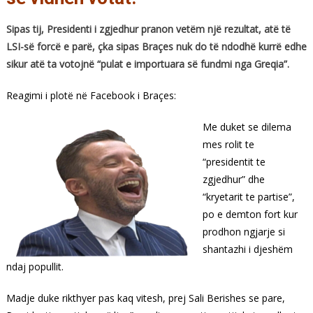
Sipas tij, Presidenti i zgjedhur pranon vetëm një rezultat, atë të
LSI-së forcë e parë, çka sipas Braçes nuk do të ndodhë kurrë edhe
sikur atë ta votojnë “pulat e importuara së fundmi nga Greqia”.
Reagimi i plotë në Facebook i Braçes:
Me duket se dilema
mes rolit te
“presidentit te
zgjedhur” dhe
“kryetarit te partise”,
po e demton fort kur
prodhon ngjarje si
shantazhi i djeshëm
ndaj popullit.
Madje duke rikthyer pas kaq vitesh, prej Sali Berishes se pare,