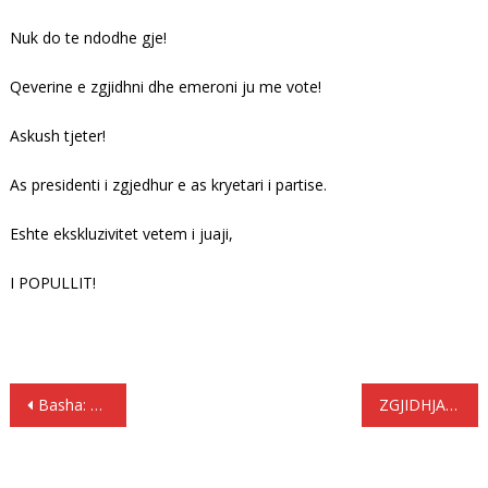
Nuk do te ndodhe gje!
Qeverine e zgjidhni dhe emeroni ju me vote!
Askush tjeter!
As presidenti i zgjedhur e as kryetari i partise.
Eshte ekskluzivitet vetem i juaji,
I POPULLIT!
Lëvizje
Basha: Takim i jashtëzakonshëm me Presidentin Trump
ZGJIDHJA APELON: BOJKOTONI 25 QERSHORIN!
te