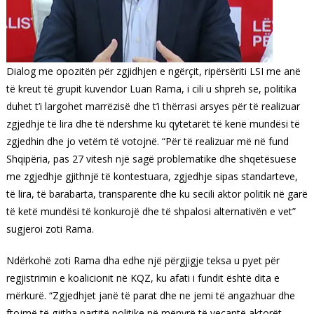
Dialog me opozitën për zgjidhjen e ngërçit, ripërsëriti LSI me anë
të kreut të grupit kuvendor Luan Rama, i cili u shpreh se, politika
duhet t’i largohet marrëzisë dhe t’i thërrasi arsyes për të realizuar
zgjedhje të lira dhe të ndershme ku qytetarët të kenë mundësi të
zgjedhin dhe jo vetëm të votojnë. “Për të realizuar më në fund
Shqipëria, pas 27 vitesh një sagë problematike dhe shqetësuese
me zgjedhje gjithnjë të kontestuara, zgjedhje sipas standarteve,
të lira, të barabarta, transparente dhe ku secili aktor politik në garë
të ketë mundësi të konkurojë dhe të shpalosi alternativën e vet”
sugjeroi zoti Rama.
Ndërkohë zoti Rama dha edhe një përgjigje teksa u pyet për
regjistrimin e koalicionit në KQZ, ku afati i fundit është dita e
mërkurë. “Zgjedhjet janë të parat dhe ne jemi të angazhuar dhe
ftojmë të gjitha partitë politike në mënyrë të veçantë aktorët