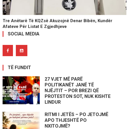
Tre Anëtarë Të KQZ­së Akuzojnë Denar Bibën, Kundër
Afateve Për Listat E Zgjedhjeve
SOCIAL MEDIA
TË FUNDIT
27 VJET MË PARË
POLITIKANËT JANË TË
NJËJTIT – POR BREZI QË
PROTESTON SOT, NUK KISHTE
LINDUR
RITMI I JETËS – PO JETOJMË
APO THJESHTË PO
NXITOJMË?