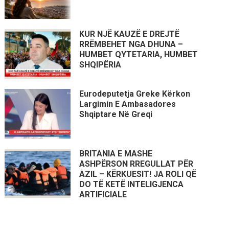
KUR NJË KAUZË E DREJTË
RRËMBEHET NGA DHUNA –
HUMBET QYTETARIA, HUMBET
SHQIPËRIA
Eurodeputetja Greke Kërkon
Largimin E Ambasadores
Shqiptare Në Greqi
BRITANIA E MASHE
ASHPËRSON RREGULLAT PËR
AZIL – KËRKUESIT! JA ROLI QË
DO TË KETË INTELIGJENCA
ARTIFICIALE