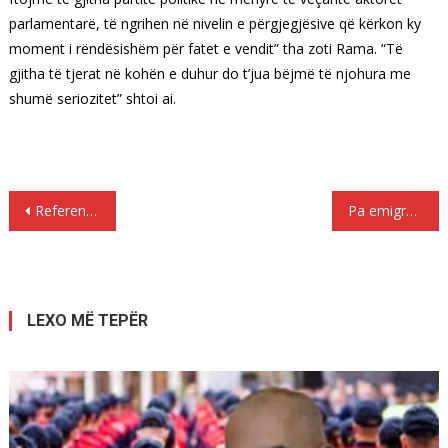
parlamentarë, të ngrihen në nivelin e përgjegjësive që kërkon ky
moment i rëndësishëm për fatet e vendit” tha zoti Rama. “Të
gjitha të tjerat në kohën e duhur do t’jua bëjmë të njohura me
shumë seriozitet” shtoi ai.
Lëvizje
Referendumi në Turqi, Trampi uron Erdogan, por protestat vazhdojnë
Pa emigrantët që mbajtën dy botë, do të kishte më tepër varfëri
te
postimet
LEXO MË TEPËR