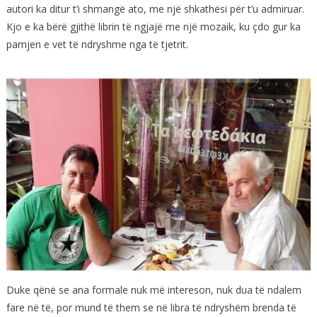
autori ka ditur t’i shmangë ato, me një shkathësi për t’u admiruar.
Kjo e ka bërë gjithë librin të ngjajë me një mozaik, ku çdo gur ka
pamjen e vet të ndryshme nga të tjetrit.
Duke qënë se ana formale nuk më intereson, nuk dua të ndalem
fare në të, por mund të them se në libra të ndryshëm brenda të