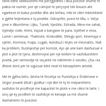
vënd edhe seleksionimi më përzgjedhës i disa poezive shumë të
pakta në numër, por që s’arrijnë të përçojnë tek lexuesi atë
ngarkesë të bukur poetike dhe atë befasi, mbi të cilën mbështetet
e gjithë krijimtaria e tij poetike. Sidoqoftë, poezi të tilla, s: Vetja
jonë e dikurshme, Ujku, Tuneli, Vjeshtë, Estrada, Mina me sahat,
Gjëndje civile, Krimi, Vajzat e bangave të para, Gjethet e rëna,
Lumë i zemëruar, Thatësirë, Krokodilët, Shtegu qorr, Kinemaja e
vjetër, Korrniza, Fuqia, Lugati, Autobuzi i linjës së mesnatës, Nuk
ka problem, Buzëqeshje për kornizë, Ajo që unë kam dashuruar e
plot e plot të tjera, dëshmojnë për një kërkim të vazhdueshëm
poetik, për vëmendje të veçantë në ndërtimin e seicilës, ç’ka i ka
dhënë dorë për të siguruar këtë nivel të kënaqshëm artistik.
Me të gjitha këto, desha të thoshja se Punishtja e Ëndërrave e
Grigor Jovanit (titull i goditur i një libri të tij të mëparshëm)
vazhdon të prodhojë me kapacitet të plotë e me cilësi të lartë. I
uroj që ky prodhim të vazhdojë të kënaqë sa më shumë
dashamirës të poezisë.