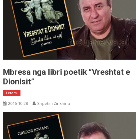
Mbresa nga libri poetik “Vreshtat e
Dionisit”
Letersi
2016-10-28
Shpetim Zinxhiria