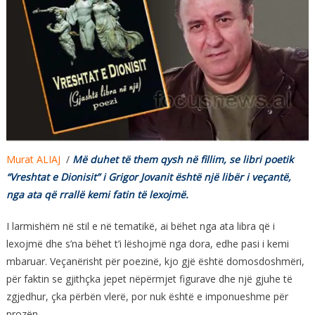
Murat ALIAJ
/
Më duhet të them qysh në fillim, se libri poetik
“Vreshtat e Dionisit” i Grigor Jovanit është një libër i veçantë,
nga ata që rrallë kemi fatin të lexojmë.
I larmishëm në stil e në tematikë, ai bëhet nga ata libra që i
lexojmë dhe s’na bëhet t’i lëshojmë nga dora, edhe pasi i kemi
mbaruar. Veçanërisht për poezinë, kjo gjë është domosdoshmëri,
për faktin se gjithçka jepet nëpërmjet figurave dhe një gjuhe të
zgjedhur, çka përbën vlerë, por nuk është e imponueshme për
prozën.