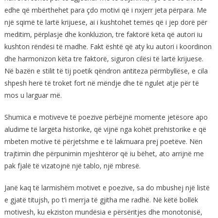
edhe që mbërthehet para çdo motivi që i nxjerr jeta përpara. Me
një sqimë të lartë krijuese, ai i kushtohet temës që i jep dorë për
meditim, përplasje dhe konkluzion, tre faktorë këta që autori iu
kushton rëndësi të madhe. Fakt është që aty ku autori i koordinon
dhe harmonizon këta tre faktorë, siguron cilësi të lartë krijuese.
Në bazën e stilit të tij poetik qëndron antiteza përmbyllëse, e cila
shpesh herë të troket fort në mëndje dhe të ngulet atje për të
mos u larguar më.
Shumica e motiveve të poezive përbëjnë momente jetësore apo
aludime të largëta historike, që vijnë nga kohët prehistorike e që
mbeten motive të përjetshme e të lakmuara prej poetëve. Nën
trajtimin dhe përpunimin mjeshtëror që iu bëhet, ato arrijnë me
pak fjalë të vizatojnë një tablo, një mbresë.
Janë kaq të larmishëm motivet e poezive, sa do mbushej një listë
e gjatë titujsh, po t’i merrja të gjitha me radhë. Në këtë bollëk
motivesh, ku ekziston mundësia e përsëritjes dhe monotonisë,