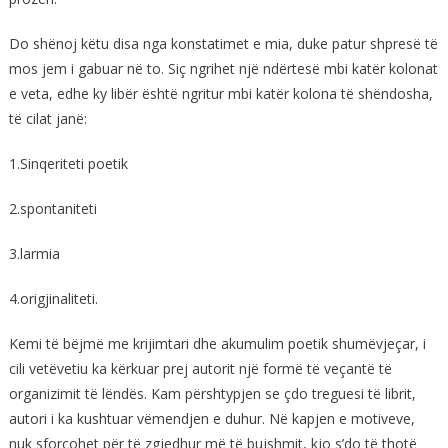
Do shënoj këtu disa nga konstatimet e mia, duke patur shpresë të
mos jem i gabuar në to. Siç ngrihet një ndërtesë mbi katër kolonat
e veta, edhe ky libër është ngritur mbi katër kolona të shëndosha,
të cilat janë:
1.Sinqeriteti poetik
2.spontaniteti
3.larmia
4.origjinaliteti.
Kemi të bëjmë me krijimtari dhe akumulim poetik shumëvjeçar, i
cili vetëvetiu ka kërkuar prej autorit një formë të veçantë të
organizimit të lëndës. Kam përshtypjen se çdo treguesi të librit,
autori i ka kushtuar vëmendjen e duhur. Në kapjen e motiveve,
nuk sforcohet për të zgjedhur më të bujshmit, kjo s’do të thotë