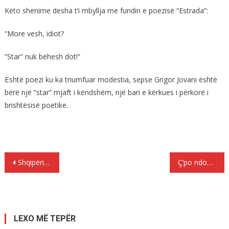
Këto shenime desha t’i mbyllja me fundin e poezisë “Estrada”:
“More vesh, idiot?
”Star” nuk bëhesh dot!”
Është poezi ku ka triumfuar modestia, sepse Grigor Jovani është
bërë një “star” mjaft i këndshëm, një bari e kërkues i përkorë i
brishtësisë poetike.
Lëvizje
Shqipëria oligarkike e kriminale, hallka më dobët në NATO, siguria e saj e rrezikuar në ekstrem…
Ç’po ndodh me sistemin politik shqiptar?
te
postimet
LEXO MË TEPËR