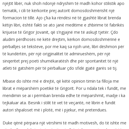
njëjtit libër, nuk shoh ndonjë ndryshim të madh kohor stilistik apo
tematik, i cili të kërkonte prej autorit domosdoshmërisht një
formacion të tillë. Ajo ç’ka ka rëndësi në të gjashtë librat brenda
këtijn libri, është fakti se ato janë meditime e zhbirime të fabrikës
krijuese të Grigor Jovanit, që s’ngjajnë me të askujt tjetër. Çdo
aludim përdhosës në këtë drejtim, kërkon domosdoshmërinë e
përballjes së teksteve, por me kaq sa njoh unë, libri dëshmon për
të kundërtën, për një origjinalitet të admirueshëm, për një
sinqeritet prej poeti shumëkaratësh dhe për spontanitet të një
atleti të gatshëm për të përballuar çdo sfidë gjatë garës së tij.
Mbase do ishte më e drejtë, që këtë opinion timin ta filloja me
librat e mëparshëm poetikë të Grigorit. Por u ndala tek i fundit, me
mendimin se ai i përmban brenda edhe të mëparshmit, madje i ka
tejkaluar ata. Besnik i stilit të vet të veçantë, në librin e fundit
autori shpaloset më i plotë, më i pjekur, më pretendues.
Duke qënë përpara një vërshimi të madh motivesh, do të ishte me