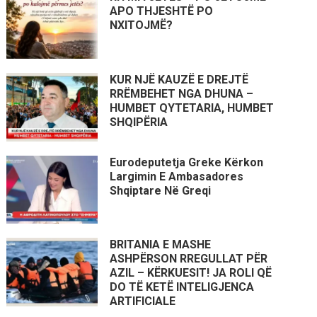
APO THJESHTË PO
NXITOJMË?
KUR NJË KAUZË E DREJTË
RRËMBEHET NGA DHUNA –
HUMBET QYTETARIA, HUMBET
SHQIPËRIA
Eurodeputetja Greke Kërkon
Largimin E Ambasadores
Shqiptare Në Greqi
BRITANIA E MASHE
ASHPËRSON RREGULLAT PËR
AZIL – KËRKUESIT! JA ROLI QË
DO TË KETË INTELIGJENCA
ARTIFICIALE