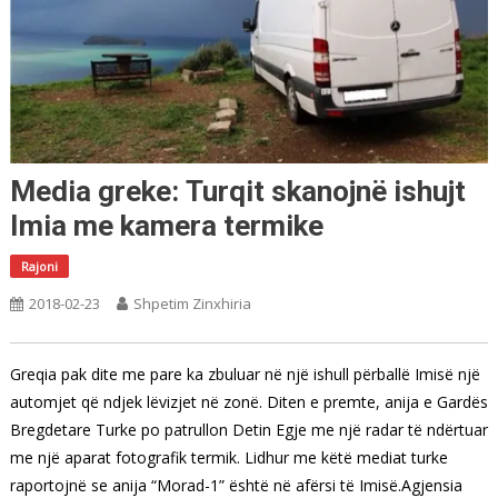
Media greke: Turqit skanojnë ishujt
Imia me kamera termike
Rajoni
2018-02-23
Shpetim Zinxhiria
Greqia pak dite me pare ka zbuluar në një ishull përballë Imisë një
automjet që ndjek lëvizjet në zonë. Diten e premte, anija e Gardës
Bregdetare Turke po patrullon Detin Egje me një radar të ndërtuar
me një aparat fotografik termik. Lidhur me këtë mediat turke
raportojnë se anija “Morad-1” është në afërsi të Imisë.Agjensia