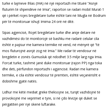
turke e lajmeve Ihlas (IHA) në një reportazh me tituëë “Asnjë
fluturim të shpendëve në Imia”, raporton se radari mobil Murat-1
që i përket rojes bregdetare turke është tani në Mugla në Bodrum
për të monitoruar ishujt Imima 24 orë në ditë.
Sipas agjencisë, Rojet bregdetare turke dhe anije detare në
vazhdimësi do të monitorojë së bashku me radarë celular cila
është e pajisur me kamera termike në vend, në mënyrë që “të
mos fluturojnë asnjë zog në Imia.” Me radar të vendosur në
bregdetin e zonës Gumusluk që ndodhet 3.5 milje larg nga Imia.
Forcat turke, tashmë janë duke monitoruar (rajon PP) nga toka
dhe deti, përfundon reportazhi i agjencisë. Radari me kamera
termike, e cila është vendosur të premten, është veçanërisht e
dobishme gjatë natës.
Lidhur me këtë mediat greke theksojne se, turqit vazhdojnë të
provokojnë me veprimet e tyre, si në çdo lëvizje që duket se
përgatiten për një skenë luftarake.