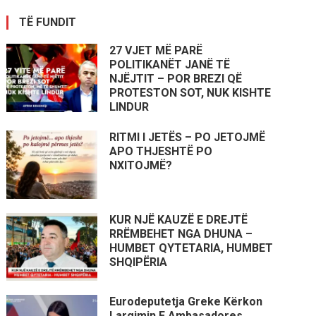
TË FUNDIT
27 VJET MË PARË
POLITIKANËT JANË TË
NJËJTIT – POR BREZI QË
PROTESTON SOT, NUK KISHTE
LINDUR
RITMI I JETËS – PO JETOJMË
APO THJESHTË PO
NXITOJMË?
KUR NJË KAUZË E DREJTË
RRËMBEHET NGA DHUNA –
HUMBET QYTETARIA, HUMBET
SHQIPËRIA
Eurodeputetja Greke Kërkon
Largimin E Ambasadores