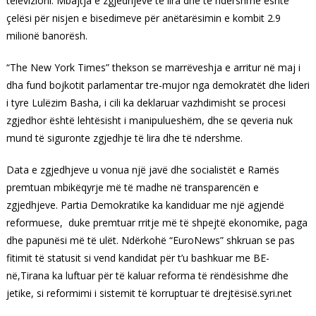
televizioni. Mbajtja e zgjedhjeve të lira dhe të ndershme është
çelësi për nisjen e bisedimeve për anëtarësimin e kombit 2.9
milionë banorësh.
“The New York Times” thekson se marrëveshja e arritur në maj i
dha fund bojkotit parlamentar tre-mujor nga demokratët dhe lideri
i tyre Lulëzim Basha, i cili ka deklaruar vazhdimisht se procesi
zgjedhor është lehtësisht i manipulueshëm, dhe se qeveria nuk
mund të siguronte zgjedhje të lira dhe të ndershme.
Data e zgjedhjeve u vonua një javë dhe socialistët e Ramës
premtuan mbikëqyrje më të madhe në transparencën e
zgjedhjeve. Partia Demokratike ka kandiduar me një agjendë
reformuese, duke premtuar rritje më të shpejtë ekonomike, paga
dhe papunësi më të ulët. Ndërkohë “EuroNews” shkruan se pas
fitimit të statusit si vend kandidat për t’u bashkuar me BE-
në,Tirana ka luftuar për të kaluar reforma të rëndësishme dhe
jetike, si reformimi i sistemit të korruptuar të drejtësisë.syri.net