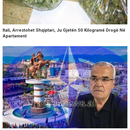
Itali, Arrestohet Shqiptari, Ju Gjetën 50 Kilogramë Drogë Në
Apartament