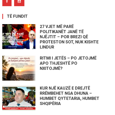
TË FUNDIT
27 VJET MË PARË
POLITIKANËT JANË TË
NJËJTIT – POR BREZI QË
PROTESTON SOT, NUK KISHTE
LINDUR
RITMI I JETËS – PO JETOJMË
APO THJESHTË PO
NXITOJMË?
KUR NJË KAUZË E DREJTË
RRËMBEHET NGA DHUNA –
HUMBET QYTETARIA, HUMBET
SHQIPËRIA