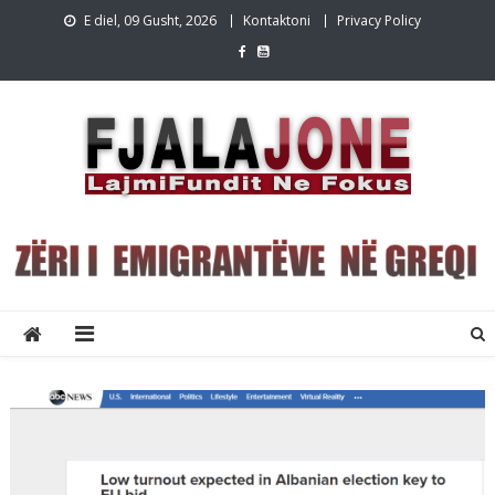
Skip
E diel, 09 Gusht, 2026
Kontaktoni
Privacy Policy
to
content
Lajmet e fundit Greqi
Lajme shqip,Lajmet e fundit, Greqi, emigracion,FjalaJone