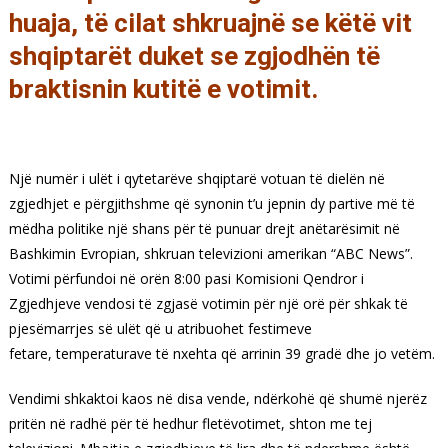
huaja, të cilat shkruajnë se këtë vit
shqiptarët duket se zgjodhën të
braktisnin kutitë e votimit.
Një numër i ulët i qytetarëve shqiptarë votuan të dielën në
zgjedhjet e përgjithshme që synonin t’u jepnin dy partive më të
mëdha politike një shans për të punuar drejt anëtarësimit në
Bashkimin Evropian, shkruan televizioni amerikan “ABC News”.
Votimi përfundoi në orën 8:00 pasi Komisioni Qendror i
Zgjedhjeve vendosi të zgjasë votimin për një orë për shkak të
pjesëmarrjes së ulët që u atribuohet festimeve
fetare, temperaturave të nxehta që arrinin 39 gradë dhe jo vetëm.
Vendimi shkaktoi kaos në disa vende, ndërkohë që shumë njerëz
pritën në radhë për të hedhur fletëvotimet, shton me tej