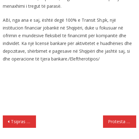
menaxhimi i tregut të parasë.
ABI, nga ana e saj, është degë 100% e Transit Sh.pk, një
institucion financiar jobankë në Shqipëri, duke u fokusuar në
ofrimin e mundësive fleksibël të financimit për kompanitë dhe
individët. Ka një licensë bankare për aktivitetet e huadhënies dhe
depozitave, shërbimet e pagesave në Shqipëri dhe jashtë saj, si
dhe operacione të tjera bankare./Eleftherotipos/
Lëvizje
Tsipras për çështjen e Maqedonise: Unë kam një përgjegjësi ndaj vendit
Protesta ne Athine, Kotzias: Ishte lakuriqësia e opozitës Demokracia e Re
te