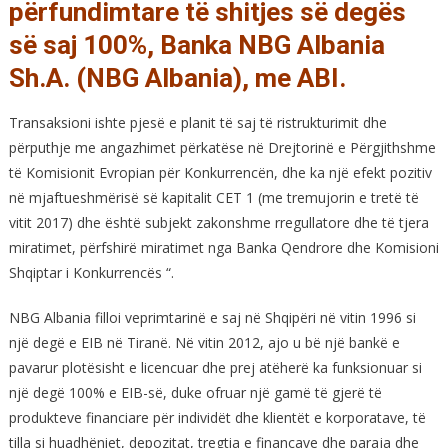
përfundimtare të shitjes së degës
së saj 100%, Banka NBG Albania
Sh.A. (NBG Albania), me ABI.
Transaksioni ishte pjesë e planit të saj të ristrukturimit dhe
përputhje me angazhimet përkatëse në Drejtorinë e Përgjithshme
të Komisionit Evropian për Konkurrencën, dhe ka një efekt pozitiv
në mjaftueshmërisë së kapitalit CET 1 (me tremujorin e tretë të
vitit 2017) dhe është subjekt zakonshme rregullatore dhe të tjera
miratimet, përfshirë miratimet nga Banka Qendrore dhe Komisioni
Shqiptar i Konkurrencës “.
NBG Albania filloi veprimtarinë e saj në Shqipëri në vitin 1996 si
një degë e EIB në Tiranë. Në vitin 2012, ajo u bë një bankë e
pavarur plotësisht e licencuar dhe prej atëherë ka funksionuar si
një degë 100% e EIB-së, duke ofruar një gamë të gjerë të
produkteve financiare për individët dhe klientët e korporatave, të
tilla si huadhëniet, depozitat, tregtia e financave dhe paraja dhe