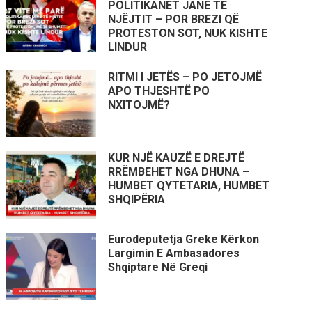
POLITIKANËT JANË TË
NJËJTIT – POR BREZI QË
PROTESTON SOT, NUK KISHTE
LINDUR
RITMI I JETËS – PO JETOJMË
APO THJESHTË PO
NXITOJMË?
KUR NJË KAUZË E DREJTË
RRËMBEHET NGA DHUNA –
HUMBET QYTETARIA, HUMBET
SHQIPËRIA
Eurodeputetja Greke Kërkon
Largimin E Ambasadores
Shqiptare Në Greqi