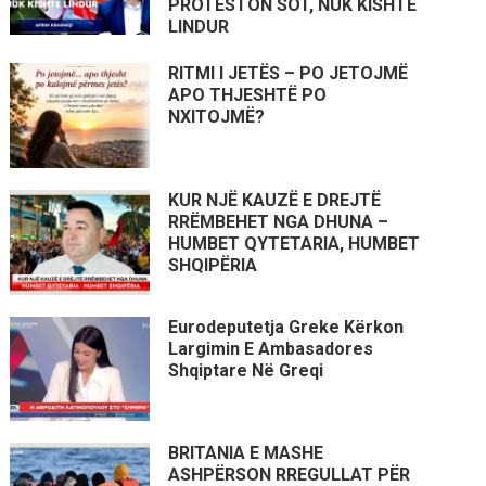
PROTESTON SOT, NUK KISHTE
LINDUR
RITMI I JETËS – PO JETOJMË
APO THJESHTË PO
NXITOJMË?
KUR NJË KAUZË E DREJTË
RRËMBEHET NGA DHUNA –
HUMBET QYTETARIA, HUMBET
SHQIPËRIA
Eurodeputetja Greke Kërkon
Largimin E Ambasadores
Shqiptare Në Greqi
BRITANIA E MASHE
ASHPËRSON RREGULLAT PËR