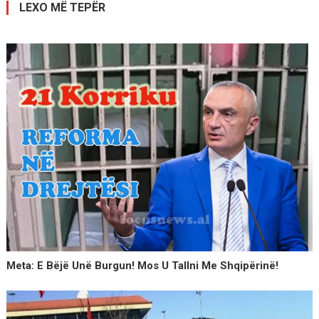
LEXO MË TEPËR
Meta: E Bëjë Unë Burgun! Mos U Tallni Me Shqipërinë!