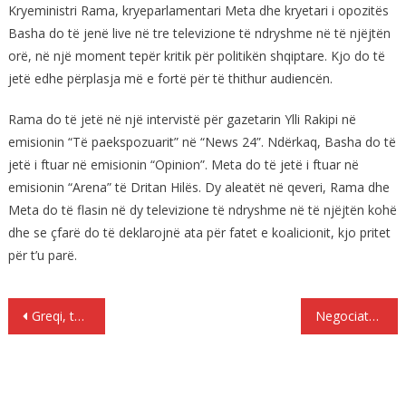
Kryeministri Rama, kryeparlamentari Meta dhe kryetari i opozitës
Basha do të jenë live në tre televizione të ndryshme në të njëjtën
orë, në një moment tepër kritik për politikën shqiptare. Kjo do të
jetë edhe përplasja më e fortë për të thithur audiencën.
Rama do të jetë në një intervistë për gazetarin Ylli Rakipi në
emisionin “Të paekspozuarit” në “News 24”. Ndërkaq, Basha do të
jetë i ftuar në emisionin “Opinion”. Meta do të jetë i ftuar në
emisionin “Arena” të Dritan Hilës. Dy aleatët në qeveri, Rama dhe
Meta do të flasin në dy televizione të ndryshme në të njëjtën kohë
dhe se çfarë do të deklarojnë ata për fatet e koalicionit, kjo pritet
për t’u parë.
Lëvizje
Greqi, tërmet me magnitudë 4.5 Richter
Negociatat, pikat e diskutimit mes Ramës dhe Idrizit
te
postimet