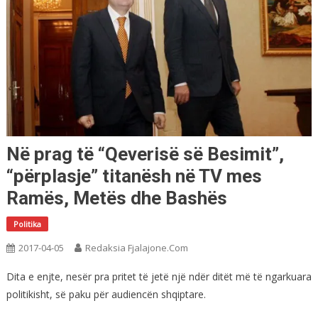
Në prag të “Qeverisë së Besimit”,
“përplasje” titanësh në TV mes
Ramës, Metës dhe Bashës
Politika
2017-04-05
Redaksia Fjalajone.com
Dita e enjte, nesër pra pritet të jetë një ndër ditët më të ngarkuara
politikisht, së paku për audiencën shqiptare.