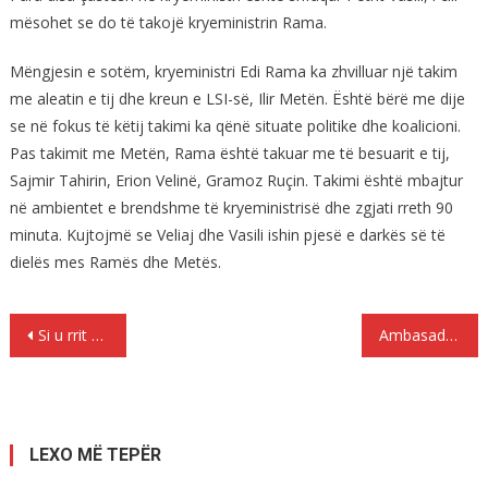
mësohet se do të takojë kryeministrin Rama.
Mëngjesin e sotëm, kryeministri Edi Rama ka zhvilluar një takim
me aleatin e tij dhe kreun e LSI-së, Ilir Metën. Është bërë me dije
se në fokus të këtij takimi ka qënë situate politike dhe koalicioni.
Pas takimit me Metën, Rama është takuar me të besuarit e tij,
Sajmir Tahirin, Erion Velinë, Gramoz Ruçin. Takimi është mbajtur
në ambientet e brendshme të kryeministrisë dhe zgjati rreth 90
minuta. Kujtojmë se Veliaj dhe Vasili ishin pjesë e darkës së të
dielës mes Ramës dhe Metës.
Lëvizje
Si u rrit marrëveshja Nano – Berisha në vitin 2002?
Ambasadorja gjermane apel opozitës: Jepi fund bojkotit dhe ktheu në Kuvend
te
postimet
LEXO MË TEPËR