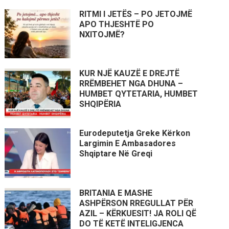
RITMI I JETËS – PO JETOJMË
APO THJESHTË PO
NXITOJMË?
KUR NJË KAUZË E DREJTË
RRËMBEHET NGA DHUNA –
HUMBET QYTETARIA, HUMBET
SHQIPËRIA
Eurodeputetja Greke Kërkon
Largimin E Ambasadores
Shqiptare Në Greqi
BRITANIA E MASHE
ASHPËRSON RREGULLAT PËR
AZIL – KËRKUESIT! JA ROLI QË
DO TË KETË INTELIGJENCA