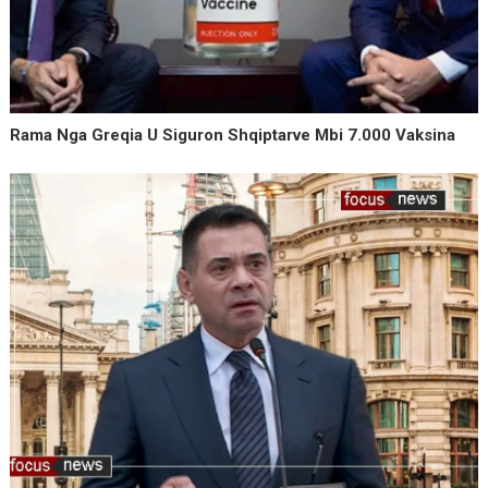
Rama Nga Greqia U Siguron Shqiptarve Mbi 7.000 Vaksina