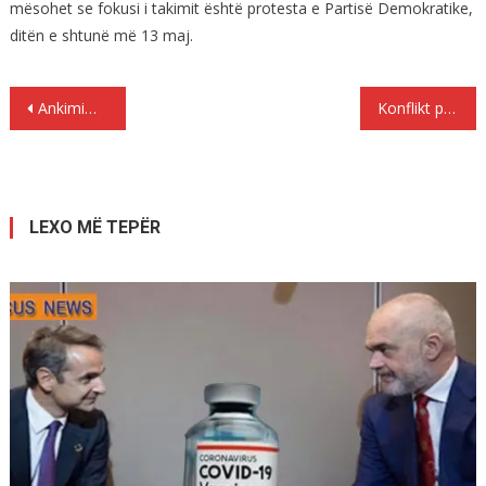
mësohet se fokusi i takimit është protesta e Partisë Demokratike,
ditën e shtunë më 13 maj.
Lëvizje
Ankimimi i opozitës, ja 5 gjyqtarët që vendosin fatin e 18 qershorit, mes tyre Gjin Gjoni
Konflikt për pronat, plagoset me sëpatë në bark 25-vjeçari
te
postimet
LEXO MË TEPËR