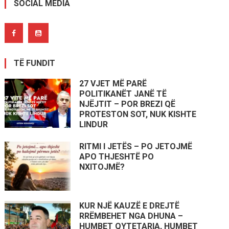
SOCIAL MEDIA
TË FUNDIT
27 VJET MË PARË
POLITIKANËT JANË TË
NJËJTIT – POR BREZI QË
PROTESTON SOT, NUK KISHTE
LINDUR
RITMI I JETËS – PO JETOJMË
APO THJESHTË PO
NXITOJMË?
KUR NJË KAUZË E DREJTË
RRËMBEHET NGA DHUNA –
HUMBET QYTETARIA, HUMBET