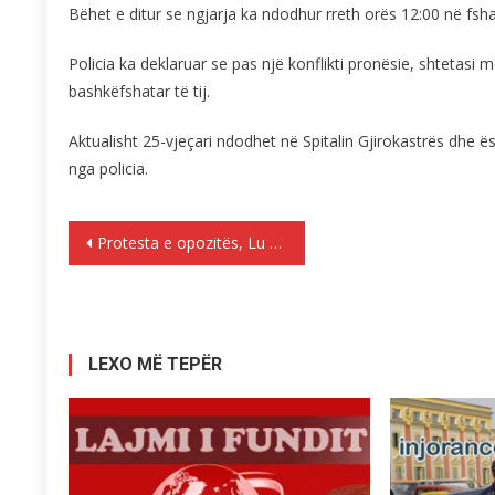
Bëhet e ditur se ngjarja ka ndodhur rreth orës 12:00 në fsha
Policia ka deklaruar se pas një konflikti pronësie, shtetasi m
bashkëfshatar të tij.
Aktualisht 25-vjeçari ndodhet në Spitalin Gjirokastrës dhe ë
nga policia.
Lëvizje
Protesta e opozitës, Lu dhe Vlahutin takim me Xhafaj
te
postimet
LEXO MË TEPËR