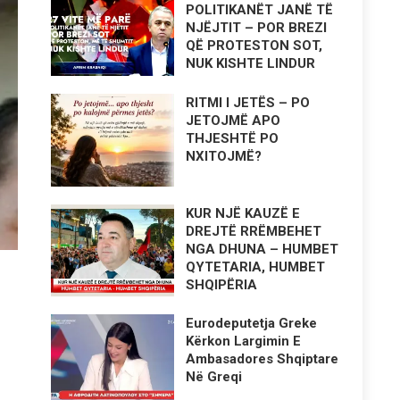
POLITIKANËT JANË TË
NJËJTIT – POR BREZI
QË PROTESTON SOT,
NUK KISHTE LINDUR
RITMI I JETËS – PO
JETOJMË APO
THJESHTË PO
NXITOJMË?
KUR NJË KAUZË E
DREJTË RRËMBEHET
NGA DHUNA – HUMBET
QYTETARIA, HUMBET
SHQIPËRIA
Eurodeputetja Greke
Kërkon Largimin E
Ambasadores Shqiptare
Në Greqi