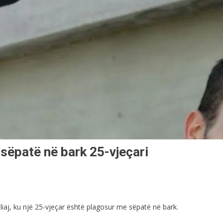
 sëpatë në bark 25-vjeçari
aj, ku një 25-vjeçar është plagosur me sëpatë në bark.