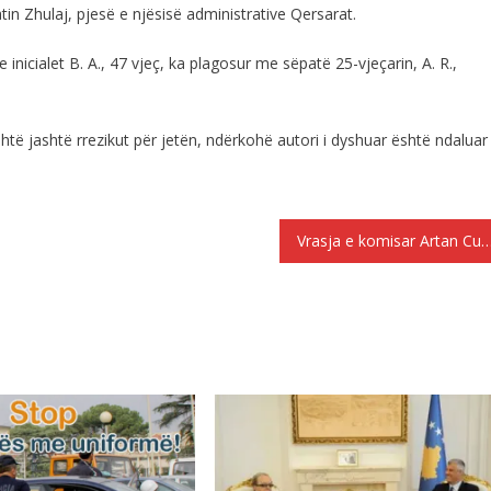
tin Zhulaj, pjesë e njësisë administrative Qersarat.
e inicialet B. A., 47 vjeç, ka plagosur me sëpatë 25-vjeçarin, A. R.,
shtë jashtë rrezikut për jetën, ndërkohë autori i dyshuar është ndaluar
Vrasja e komisar Artan Cukut, policia zbulon ADN-në e at