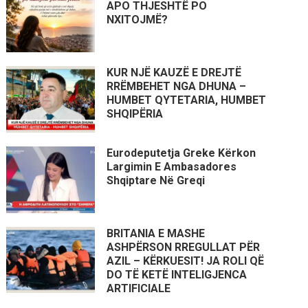
APO THJESHTË PO
NXITOJMË?
KUR NJË KAUZË E DREJTË
RRËMBEHET NGA DHUNA –
HUMBET QYTETARIA, HUMBET
SHQIPËRIA
Eurodeputetja Greke Kërkon
Largimin E Ambasadores
Shqiptare Në Greqi
BRITANIA E MASHE
ASHPËRSON RREGULLAT PËR
AZIL – KËRKUESIT! JA ROLI QË
DO TË KETË INTELIGJENCA
ARTIFICIALE