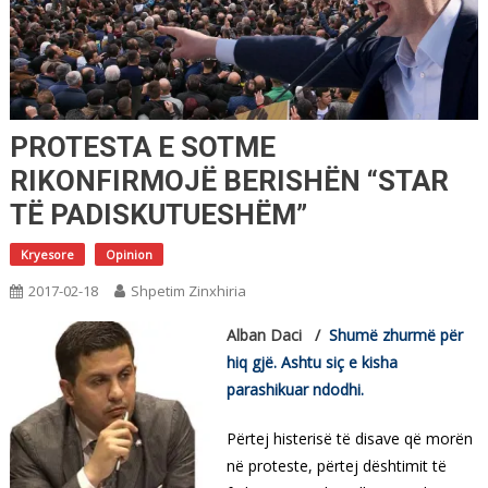
PROTESTA E SOTME
RIKONFIRMOJË BERISHËN “STAR
TË PADISKUTUESHËM”
Kryesore
Opinion
2017-02-18
Shpetim Zinxhiria
Alban Daci /
Shumë zhurmë për
hiq gjë. Ashtu siç e kisha
parashikuar ndodhi.
Përtej histerisë të disave që morën
në proteste, përtej dështimit të