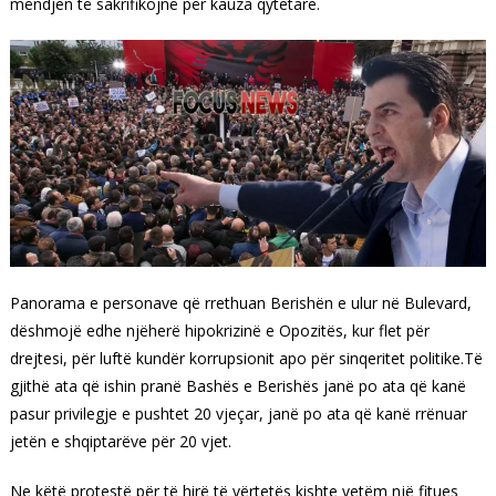
mëndjen të sakrifikojnë për kauza qytetare.
Panorama e personave që rrethuan Berishën e ulur në Bulevard,
dëshmojë edhe njëherë hipokrizinë e Opozitës, kur flet për
drejtesi, për luftë kundër korrupsionit apo për sinqeritet politike.Të
gjithë ata që ishin pranë Bashës e Berishës janë po ata që kanë
pasur privilegje e pushtet 20 vjeçar, janë po ata që kanë rrënuar
jetën e shqiptarëve për 20 vjet.
Ne këtë protestë për të hirë të vërtetës kishte vetëm një fitues