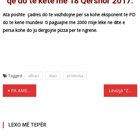
qe do te kete me 18 Qershor 2017.
Ata poshte çadres do te vazhdojne per sa kohe eksponent te PD
do te kene mundesi ti paguajne me 2000 mije leke ne dite e
persa kohe do ju dergojne pizza per te ngrene.
Tagged
alban
daci
protesta
Lëvizje
PA AMERIKËN, “SIGURIA KOLEKTIVE” ÇORBË SHUMËKOMBËSHE
Lëvizja “Zgjidhja” forcë dhe dinjitet!
te
postimet
LEXO MË TEPËR