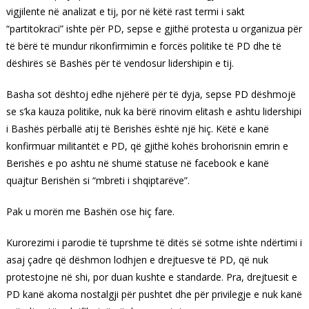
vigjilente në analizat e tij, por në këtë rast termi i sakt
“partitokraci” ishte për PD, sepse e gjithë protesta u organizua për
të bërë të mundur rikonfirmimin e forcës politike të PD dhe të
dëshirës së Bashës për të vendosur lidershipin e tij.
Basha sot dështoj edhe njëherë për të dyja, sepse PD dëshmojë
se s’ka kauza politike, nuk ka bërë rinovim elitash e ashtu lidershipi
i Bashës përballë atij të Berishës është një hiç. Këtë e kanë
konfirmuar militantët e PD, që gjithë kohës brohorisnin emrin e
Berishës e po ashtu në shumë statuse në facebook e kanë
quajtur Berishën si “mbreti i shqiptarëve”.
Pak u morën me Bashën ose hiç fare.
Kurorezimi i parodie të tuprshme të ditës së sotme ishte ndërtimi i
asaj çadre që dëshmon lodhjen e drejtuesve të PD, që nuk
protestojne në shi, por duan kushte e standarde. Pra, drejtuesit e
PD kanë akoma nostalgji për pushtet dhe për privilegje e nuk kanë