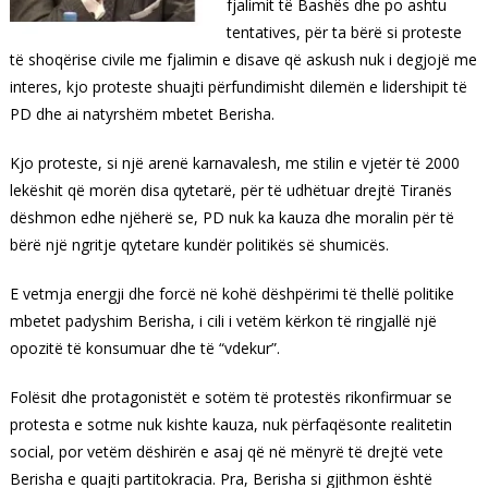
fjalimit të Bashës dhe po ashtu
tentatives, për ta bërë si proteste
të shoqërise civile me fjalimin e disave që askush nuk i degjojë me
interes, kjo proteste shuajti përfundimisht dilemën e lidershipit të
PD dhe ai natyrshëm mbetet Berisha.
Kjo proteste, si një arenë karnavalesh, me stilin e vjetër të 2000
lekëshit që morën disa qytetarë, për të udhëtuar drejtë Tiranës
dëshmon edhe njëherë se, PD nuk ka kauza dhe moralin për të
bërë një ngritje qytetare kundër politikës së shumicës.
E vetmja energji dhe forcë në kohë dëshpërimi të thellë politike
mbetet padyshim Berisha, i cili i vetëm kërkon të ringjallë një
opozitë të konsumuar dhe të “vdekur”.
Folësit dhe protagonistët e sotëm të protestës rikonfirmuar se
protesta e sotme nuk kishte kauza, nuk përfaqësonte realitetin
social, por vetëm dëshirën e asaj që në mënyrë të drejtë vete
Berisha e quajti partitokracia. Pra, Berisha si gjithmon është