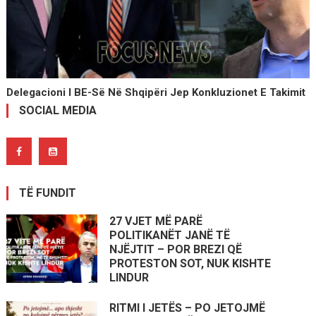
Delegacioni I BE-Së Në Shqipëri Jep Konkluzionet E Takimit
SOCIAL MEDIA
TË FUNDIT
27 VJET MË PARË
POLITIKANËT JANË TË
NJËJTIT – POR BREZI QË
PROTESTON SOT, NUK KISHTE
LINDUR
RITMI I JETËS – PO JETOJMË