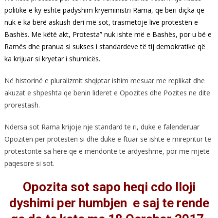
politike e ky është padyshim kryeministri Rama, që bëri diçka që
nuk e ka bërë askush deri më sot, trasmetoje live protestën e
Bashës. Me këtë akt, Protesta” nuk ishte më e Bashës, por u bë e
Ramës dhe pranua si sukses i standardeve të tij demokratike që
ka krijuar si kryetar i shumicës.
Në historinë e pluralizmit shqiptar ishim mesuar me replikat dhe
akuzat e shpeshta qe benin lideret e Opozites dhe Pozites ne dite
prorestash.
Ndersa sot Rama krijoje nje standard te ri, duke e falenderuar
Opoziten per protesten si dhe duke e ftuar se ishte e mirepritur te
protestonte sa here qe e mendonte te ardyeshme, por me mjete
paqesore si sot.
Opozita sot sapo heqi cdo lloji
dyshimi per humbjen e saj te rende