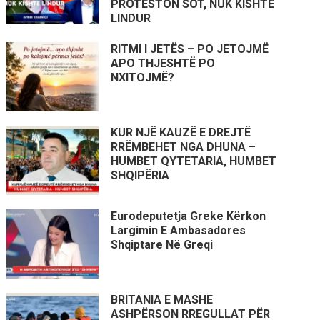
PROTESTON SOT, NUK KISHTE
LINDUR
RITMI I JETËS – PO JETOJMË
APO THJESHTË PO
NXITOJMË?
KUR NJË KAUZË E DREJTË
RRËMBEHET NGA DHUNA –
HUMBET QYTETARIA, HUMBET
SHQIPËRIA
Eurodeputetja Greke Kërkon
Largimin E Ambasadores
Shqiptare Në Greqi
BRITANIA E MASHE
ASHPËRSON RREGULLAT PËR