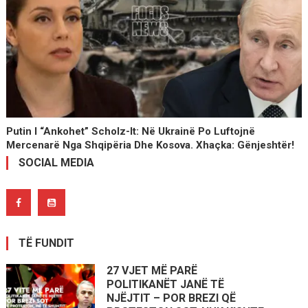
Putin I “ankohet” Scholz-It: Në Ukrainë Po Luftojnë
Mercenarë Nga Shqipëria Dhe Kosova. Xhaçka: Gënjeshtër!
SOCIAL MEDIA
TË FUNDIT
27 VJET MË PARË
POLITIKANËT JANË TË
NJËJTIT – POR BREZI QË