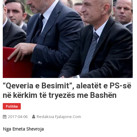
“Qeveria e Besimit”, aleatët e PS-së
në kërkim të tryezës me Bashën
Politika
2017-04-06
Redaksia Fjalajone.com
Nga
Erneta Shevroja