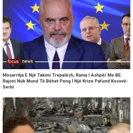
Mosarritja E Një Takimi Trepalësh, Rama I Ashpër Me BE:
Rajoni Nuk Mund Të Bëhet Peng I Një Krize Pafund Kosovë-
Serbi