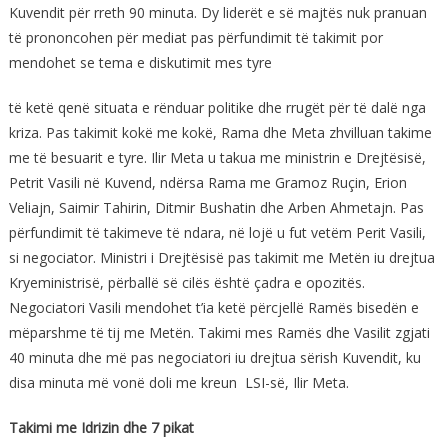
Kuvendit për rreth 90 minuta. Dy liderët e së majtës nuk pranuan
të prononcohen për mediat pas përfundimit të takimit por
mendohet se tema e diskutimit mes tyre
të ketë qenë situata e rënduar politike dhe rrugët për të dalë nga
kriza. Pas takimit kokë me kokë, Rama dhe Meta zhvilluan takime
me të besuarit e tyre. Ilir Meta u takua me ministrin e Drejtësisë,
Petrit Vasili në Kuvend, ndërsa Rama me Gramoz Ruçin, Erion
Veliajn, Saimir Tahirin, Ditmir Bushatin dhe Arben Ahmetajn. Pas
përfundimit të takimeve të ndara, në lojë u fut vetëm Perit Vasili,
si negociator. Ministri i Drejtësisë pas takimit me Metën iu drejtua
Kryeministrisë, përballë së cilës është çadra e opozitës.
Negociatori Vasili mendohet t’ia ketë përcjellë Ramës bisedën e
mëparshme të tij me Metën. Takimi mes Ramës dhe Vasilit zgjati
40 minuta dhe më pas negociatori iu drejtua sërish Kuvendit, ku
disa minuta më vonë doli me kreun LSI-së, Ilir Meta.
Takimi me Idrizin dhe 7 pikat