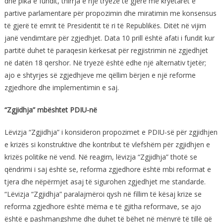
dhe pika e fundit, thirrja e një tryeze të gjerë me kryetarët e
partive parlamentare për propozimin dhe miratimin me konsensus
të gjerë të emrit të Presidentit të ri të Republikës. Ditët në vijim
janë vendimtare për zgjedhjet. Data 10 prill është afati i fundit kur
partitë duhet të paraqesin kërkesat për regjistrimin në zgjedhjet
në datën 18 qershor. Në tryezë është edhe një alternativ tjetër;
ajo e shtyrjes së zgjedhjeve me qëllim bërjen e një reforme
zgjedhore dhe implementimin e saj.
“Zgjidhja” mbështet PDIU-në
Lëvizja “Zgjidhja” i konsideron propozimet e PDIU-së për zgjidhjen
e krizës si konstruktive dhe kontribut të vlefshëm për zgjidhjen e
krizës politike në vend. Në reagim, lëvizja “Zgjidhja” thotë se
qëndrimi i saj është se, reforma zgjedhore është mbi reformat e
tjera dhe nëpërmjet asaj të sigurohen zgjedhjet me standarde.
“Lëvizja “Zgjidhja” paralajmëroi qysh në fillim të kësaj krize se
reforma zgjedhore është mëma e të gjitha reformave, se ajo
është e pashmangshme dhe duhet të bëhet në mënyrë të tillë që