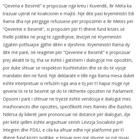
“Qeveria e Besimit” e propozuar nga kreu i Kuvendit, Ilir Meta ka
trazuar ujërat në koalicionin e majtë. Një ditë pasi kryeministri Edi
Rama dha një përgjigje refuzuese për propozimin e Ilir Metës për
“Qeverinë e Besimit”, si propozim për t’i dhënë fund krizës së
thellë politike në prag të zgjedhjeve, lëvizjet në Kryeministri
zgjatën pothuajse gjithë ditën e djeshme. Kryeministri Rama dy
ditë më parë, në reagimin për “Qeverinë e Besimit” e propozuar
prej aleatit të tij, tha se është i gatshëm i dialogojë me opozitën,
por duke shtuar se respekton Kushtetutën dhe se do të vijojë
mandatin deri në fund. Një deklaratë e tillë nga Rama mesa duket
është interpretuar si refuzim nga ana e tij për t’i hapur rrugë një
qeverie të re të besimit që do të rikthente opozitën në Parlament.
Opsioni i parë i shtruar në tryezë është vendosja e dialogut mes
mazhorancës dhe opozitës, specifikisht mes Ramës dhe Bashës.
Ndërsa dy liderët janë prononcuar në distancë për dialogun, dje
për këtë qëllim është angazhuar sërish Lëvizja Socialiste për
Integrim dhe PDIU, e cila ka afruar edhe një platformë për t’i
dhënë fund krizës politike, e krijuar prej më shumë se një muaj.