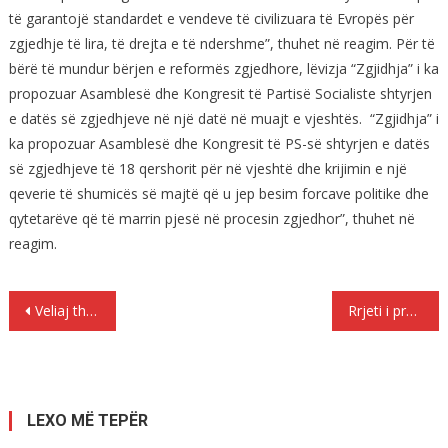
të garantojë standardet e vendeve të civilizuara të Evropës për
zgjedhje të lira, të drejta e të ndershme”, thuhet në reagim. Për të
bërë të mundur bërjen e reformës zgjedhore, lëvizja “Zgjidhja” i ka
propozuar Asamblesë dhe Kongresit të Partisë Socialiste shtyrjen
e datës së zgjedhjeve në një datë në muajt e vjeshtës. “Zgjidhja” i
ka propozuar Asamblesë dhe Kongresit të PS-së shtyrjen e datës
së zgjedhjeve të 18 qershorit për në vjeshtë dhe krijimin e një
qeverie të shumicës së majtë që u jep besim forcave politike dhe
qytetarëve që të marrin pjesë në procesin zgjedhor”, thuhet në
reagim.
Lëvizje
Veliaj thumbon LSI-në: Fitojmë bindshëm, nëse dikush s’vjen s’ka çfarë ofron
Rrjeti i prostitucionit, si i gjenim burrat në tregun e rrobave
te
postimet
LEXO MË TEPËR