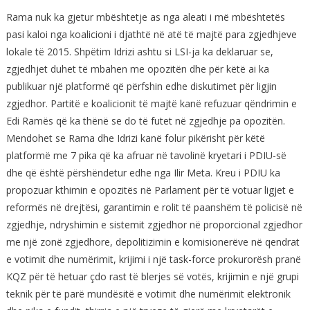
Rama nuk ka gjetur mbështetje as nga aleati i më mbështetës
pasi kaloi nga koalicioni i djathtë në atë të majtë para zgjedhjeve
lokale të 2015. Shpëtim Idrizi ashtu si LSI-ja ka deklaruar se,
zgjedhjet duhet të mbahen me opozitën dhe për këtë ai ka
publikuar një platformë që përfshin edhe diskutimet për ligjin
zgjedhor. Partitë e koalicionit të majtë kanë refuzuar qëndrimin e
Edi Ramës që ka thënë se do të futet në zgjedhje pa opozitën.
Mendohet se Rama dhe Idrizi kanë folur pikërisht për këtë
platformë me 7 pika që ka afruar në tavolinë kryetari i PDIU-së
dhe që është përshëndetur edhe nga Ilir Meta. Kreu i PDIU ka
propozuar kthimin e opozitës në Parlament për të votuar ligjet e
reformës në drejtësi, garantimin e rolit të paanshëm të policisë në
zgjedhje, ndryshimin e sistemit zgjedhor në proporcional zgjedhor
me një zonë zgjedhore, depolitizimin e komisionerëve në qendrat
e votimit dhe numërimit, krijimi i një task-force prokurorësh pranë
KQZ për të hetuar çdo rast të blerjes së votës, krijimin e një grupi
teknik për të parë mundësitë e votimit dhe numërimit elektronik