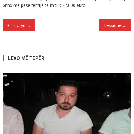
prind me pesë fëmijë të mitur: 27,000 euro
Lëvizje
Erdogani kërcënon Greqine dhe mbare Evropën
Leksionet e Ramës për emigracionin nje mashtrim apo nje padituri?
te
postimet
LEXO MË TEPËR