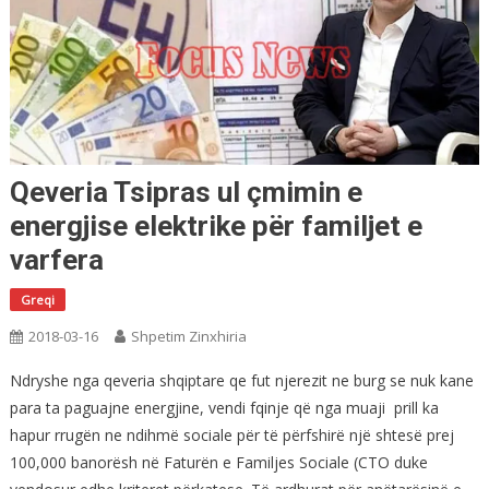
Qeveria Tsipras ul çmimin e
energjise elektrike për familjet e
varfera
Greqi
2018-03-16
Shpetim Zinxhiria
Ndryshe nga qeveria shqiptare qe fut njerezit ne burg se nuk kane
para ta paguajne energjine, vendi fqinje që nga muaji prill ka
hapur rrugën ne ndihmë sociale për të përfshirë një shtesë prej
100,000 banorësh në Faturën e Familjes Sociale (CTO duke