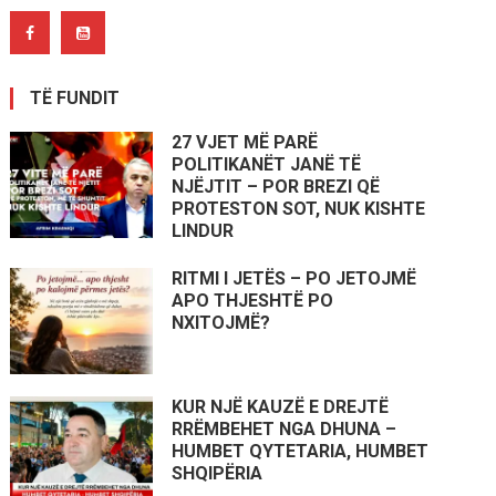
TË FUNDIT
27 VJET MË PARË
POLITIKANËT JANË TË
NJËJTIT – POR BREZI QË
PROTESTON SOT, NUK KISHTE
LINDUR
RITMI I JETËS – PO JETOJMË
APO THJESHTË PO
NXITOJMË?
KUR NJË KAUZË E DREJTË
RRËMBEHET NGA DHUNA –
HUMBET QYTETARIA, HUMBET
SHQIPËRIA