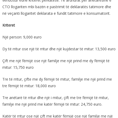
vendosur edhe kriteret përkatese. Të ardhurat për anëtarësinë e
CTO llogariten mbi bazën e pastrimit të deklaratës tatimore dhe
në veçanti llogaritet deklarata e fundit tatimore e konsumatorit.
Kriteret
Një person: 9,000 euro
Dy të rritur ose një të rritur dhe një kujdestar të mitur: 13,500 euro
Çift me një fëmijë ose një familje me një prind me dy fëmijë të
mitur: 15,750 euro
Tre të rritur, çifte me dy fëmijë të mitur, familje me një prind me
tre fëmijë të mitur: 18,000 euro
Tre anëtarë të rritur dhe një i mitur, çift me tre fëmijë të mitur,
familje me një prind me katër fëmijë të mitur: 24,750 euro.
Katër të rritur ose një çift me katër fëmijë ose një familje me një