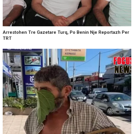
Arrestohen Tre Gazetare Turq, Po Benin Nje Reportazh Per
TRT