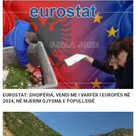
EUROSTAT: SHQIPËRIA, VENDI ME I VARFËR I EUROPËS NË
2024, NË MJERIM GJYSMA E POPULLSISË