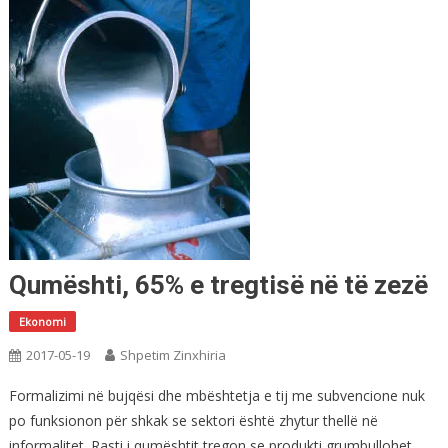
Qumështi, 65% e tregtisë në të zezë
Ekonomi
2017-05-19
Shpetim Zinxhiria
Formalizimi në bujqësi dhe mbështetja e tij me subvencione nuk
po funksionon për shkak se sektori është zhytur thellë në
informalitet. Rasti i qumështit tregon se produkti grumbullohet