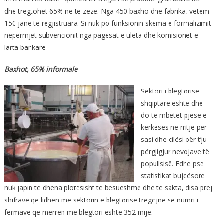
dhe tregtohet 65% në të zezë. Nga 450 baxho dhe fabrika, vetëm
150 janë të regjistruara. Si nuk po funksionin skema e formalizimit
nëpërmjet subvencionit nga pagesat e ulëta dhe komisionet e
larta bankare
Baxhot, 65% informale
Sektori i blegtorisë
shqiptare është dhe
do të mbetet pjesë e
kërkesës në rritje për
sasi dhe cilësi për t’ju
përgjigjur nevojave të
popullsisë. Edhe pse
statistikat bujqësore
nuk japin të dhëna plotësisht të besueshme dhe të sakta, disa prej
shifrave që lidhen me sektorin e blegtorisë tregojnë se numri i
fermave që merren me blegtori është 352 mijë.