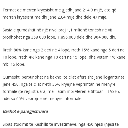
Fermat që merren kryesisht me gjedh janë 214,9 mijë, ato që
merren kryesisht me dhi janë 23,4 mijë dhe dele 47 mijë.
Sasia e qumështit në një nivel prej 1,1 milionë tonësh në vit
prodhohet nga 358 000 lopë, 1,896,000 dele dhe 904,000 dhi.
Rreth 80% kanë nga 2 deri në 4 lopë; rreth 15% kanë nga 5 deri në
10 lopë, rreth 4% kanë nga 10 deri në 15 lopë, dhe vetëm 1% kanë
mbi 15 lopë.
Qumështi përpunohet në baxho, të cilat afërsisht janë llogaritur të
jenë 450, nga të cilat rreth 35% kryejnë veprimtari në mënyrë
formale (të regjistruara, me Tatim mbi Vlerën e Shtuar – TVSH),
ndërsa 65% veprojnë në mënyrë informale.
Baxhot e paregjistruara
Sipas studimit të Këshillit të investimeve, nga 450 njësi (njësi të