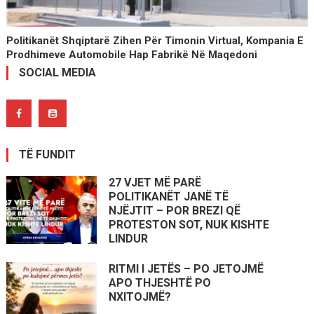
Politikanët Shqiptarë Zihen Për Timonin Virtual, Kompania E
Prodhimeve Automobile Hap Fabrikë Në Maqedoni
SOCIAL MEDIA
TË FUNDIT
27 VJET MË PARË
POLITIKANËT JANË TË
NJËJTIT – POR BREZI QË
PROTESTON SOT, NUK KISHTE
LINDUR
RITMI I JETËS – PO JETOJMË
APO THJESHTË PO
NXITOJMË?