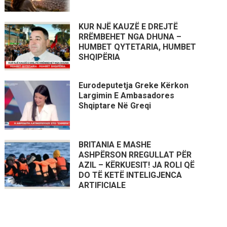
KUR NJË KAUZË E DREJTË
RRËMBEHET NGA DHUNA –
HUMBET QYTETARIA, HUMBET
SHQIPËRIA
Eurodeputetja Greke Kërkon
Largimin E Ambasadores
Shqiptare Në Greqi
BRITANIA E MASHE
ASHPËRSON RREGULLAT PËR
AZIL – KËRKUESIT! JA ROLI QË
DO TË KETË INTELIGJENCA
ARTIFICIALE