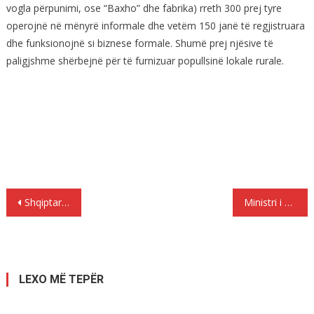
vogla përpunimi, ose “Baxho” dhe fabrika) rreth 300 prej tyre
operojnë në mënyrë informale dhe vetëm 150 janë të regjistruara
dhe funksionojnë si biznese formale. Shumë prej njësive të
paligjshme shërbejnë për të furnizuar popullsinë lokale rurale.
Lëvizje
Shqiptarët i besojnë mikut për të gjetur punë
Ministri i Punëve të Jashtme të Britanisë kërcënon BE-në
te
postimet
LEXO MË TEPËR