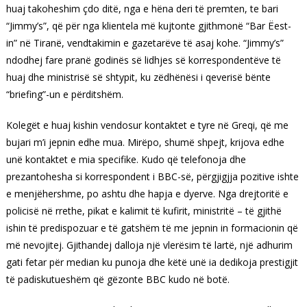
huaj takoheshim çdo ditë, nga e hëna deri të premten, te bari
“Jimmy’s”, që për nga klientela më kujtonte gjithmonë “Bar Ëest-
in” në Tiranë, vendtakimin e gazetarëve të asaj kohe. “Jimmy’s”
ndodhej fare pranë godinës së lidhjes së korrespondentëve të
huaj dhe ministrisë së shtypit, ku zëdhënësi i qeverisë bënte
“briefing”-un e përditshëm.
Kolegët e huaj kishin vendosur kontaktet e tyre në Greqi, që me
bujari m’i jepnin edhe mua. Mirëpo, shumë shpejt, krijova edhe
unë kontaktet e mia specifike. Kudo që telefonoja dhe
prezantohesha si korrespondent i BBC-së, përgjigjja pozitive ishte
e menjëhershme, po ashtu dhe hapja e dyerve. Nga drejtoritë e
policisë në rrethe, pikat e kalimit të kufirit, ministritë – të gjithë
ishin të predispozuar e të gatshëm të me jepnin in formacionin që
më nevojitej. Gjithandej dalloja një vlerësim të lartë, një adhurim
gati fetar për median ku punoja dhe këtë unë ia dedikoja prestigjit
të padiskutueshëm që gëzonte BBC kudo në botë.