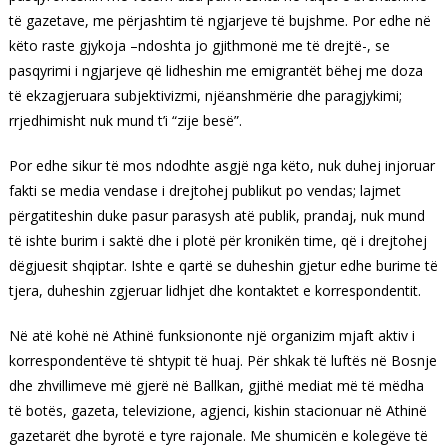
të gazetave, me përjashtim të ngjarjeve të bujshme. Por edhe në
këto raste gjykoja –ndoshta jo gjithmonë me të drejtë-, se
pasqyrimi i ngjarjeve që lidheshin me emigrantët bëhej me doza
të ekzagjeruara subjektivizmi, njëanshmërie dhe paragjykimi;
rrjedhimisht nuk mund t’i “zije besë”.
Por edhe sikur të mos ndodhte asgjë nga këto, nuk duhej injoruar
fakti se media vendase i drejtohej publikut po vendas; lajmet
përgatiteshin duke pasur parasysh atë publik, prandaj, nuk mund
të ishte burim i saktë dhe i plotë për kronikën time, që i drejtohej
dëgjuesit shqiptar. Ishte e qartë se duheshin gjetur edhe burime të
tjera, duheshin zgjeruar lidhjet dhe kontaktet e korrespondentit.
Në atë kohë në Athinë funksiononte një organizim mjaft aktiv i
korrespondentëve të shtypit të huaj. Për shkak të luftës në Bosnje
dhe zhvillimeve më gjerë në Ballkan, gjithë mediat më të mëdha
të botës, gazeta, televizione, agjenci, kishin stacionuar në Athinë
gazetarët dhe byrotë e tyre rajonale. Me shumicën e kolegëve të