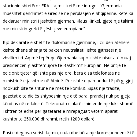
stacionin shtetëror ERA. Lajmi i tretë më intrigoi: “Gjermania
mbështet qëndrimet e Greqisë në përplasjen e Shqipërinë. Këtë ka
deklaruar ministri i jashtëm gjerman, Klaus Kinkel, gjatë një takimi
me ministrin grek të çështjeve europiane”.
Kjo deklaratë e shefit të diplomacisë gjermane, i cili deri atëherë
kishte dhënë shenja të paktën neutraliteti, ishte gjithsesi një
zhvillim i ri. Aq më tepër që Gjermania sapo kishte nisur atë muaj
presidencën gjashtëmujore të Bashkimit Europian. Në pritje të
edicionit tjetër që ishte pas një ore, bëra disa telefonata në
ministrinë e jashtme në Athinë. Por ishte e pamundur të përgjigjej
ndokush ditë të shtune në mes të korrikut. Sipas një tradite,
gazetat e të dielës shtypeshin një ditë para, prandaj nuk po gjeja
kënd as në redaksitë. Telefonat celularë ishin ende një luks shumë
i shtrenjtë edhe për gazetarët e mirëpaguar: vetëm aparati
kushtonte 250.000 dhrahmi, rreth 1200 dollarë.
Pasi e dëgjova sërish lajmin, u ula dhe bëra një korrespondencë të