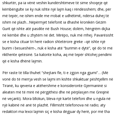
shkurtër, pa ia vënë veshin kundërshtimeve të sime shoqeje që
këmbëngulte se ky nuk ishte një lajm kaq i rëndësishëm; dhe, për
më tepër, ne ishim ende me rrobat e udhëtimit, ndërsa duhej të
ishim në plazh…Nëpërmjet telefonit ia dhashë kronikën Gëzim
Gurit që ishte atë pasdite në Bush House; dolëm, hëngrëm diçka
në këmbë dhe u zhytëm në det. Mirëpo, nuk më rrihej. Pavarësisht
se e kisha cituar tri herë radion shtetërore greke –që ishte një
burim i besueshëm-, nuk e kisha atë “burimin e dytë”, që do të më
rikthente qetësinë. Sa kalonte koha, aq më tepër shtohej pendimi
që e kisha dhënë lajmin.
Për raste të tilla thuhet “shejtani fle, ti e zgjon nga gjumi”… (Më
vonë do të merrja vesh se lajmi im kishte shkaktuar pështjellim në
Tiranë, ku qeveria e atëhershme e konsideronte Gjermaninë si
aleaten më të mirë në përgjithësi dhe në përplasjen me Greqinë
në veçanti). Mora bllokun, bleva një kartë telefoni dhe u ngula në
një kabinë në anë të plazhit. Fillimisht telefonova në radio; aty
redaktori ma lexoi lajmin siç e kisha dëgjuar dy herë, por më tha