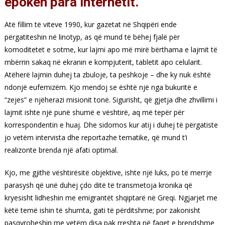
epokën para internetit.
Atë fillim të viteve 1990, kur gazetat në Shqipëri ende
përgatiteshin në linotyp, as që mund të bëhej fjalë për
komoditetet e sotme, kur lajmi apo më mirë bërthama e lajmit të
mbërrin sakaq në ekranin e kompjuterit, tabletit apo celularit.
Atëherë lajmin duhej ta zbuloje, ta peshkoje – dhe ky nuk është
ndonjë eufemizëm. Kjo mendoj se është një nga bukuritë e
“zejes” e njëherazi misionit tonë. Sigurisht, që gjetja dhe zhvillimi i
lajmit ishte një punë shumë e vështirë, aq më tepër për
korrespondentin e huaj. Dhe sidomos kur atij i duhej të përgatiste
jo vetëm intervista dhe reportazhe tematike, që mund t’i
realizonte brenda një afati optimal.
Kjo, me gjithë vështirësitë objektive, ishte një luks, po të merrje
parasysh që unë duhej çdo ditë të transmetoja kronika që
kryesisht lidheshin me emigrantët shqiptarë në Greqi. Ngjarjet me
këtë temë ishin të shumta, gati të përditshme; por zakonisht
pasqyroheshin me vetëm disa pak rreshta në faqet e brendshme