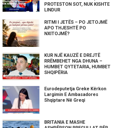
PROTESTON SOT, NUK KISHTE
LINDUR
RITMI I JETËS – PO JETOJMË
APO THJESHTË PO
NXITOJMË?
KUR NJË KAUZË E DREJTË
RRËMBEHET NGA DHUNA –
HUMBET QYTETARIA, HUMBET
SHQIPËRIA
Eurodeputetja Greke Kërkon
Largimin E Ambasadores
Shqiptare Në Greqi
BRITANIA E MASHE
ASHPËRSON RREGULLAT PËR