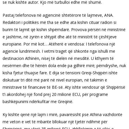
se nuk kishte autor. Kjo më turbulloi edhe më shumë.
Pastaj telefonova në agjencinë shtetërore të lajmeve, ANA.
Redaktori i politikës më tha se edhe ata kishin cituar radion si
burim të lajmit që kishin shpërndarë. Provova përsëri në ministrinë
e jashtme, në zyrën e shtypit dhe atë të ministrit të çështjeve
europiane. Por më kot… Atëherë e vendosa: I telefonova një
agjencie lundrimesh. I vetmi traget që shkonte nga ishulli me
destinacion Athinën, nisej të dielën në mesditë. U kthyem të
nesërmen dhe të hënën dola ende pa gdhirë mirë; përndryshe, nuk
kisha fjetur thuajse fare. E dija se tensioni Greqi-Shqipëri ishte
diskutuar tri ditë më parë në nivel europian, në takimin e
ministrave të financave të BE-së. Aty ishte vendosur që Shqipërisë
t’i akordohej një fond prej 20 milionë ECU, për programe
bashkëpunimi ndërkufitar me Greqinë.
Ky kishte qenë një lajm i mirë, pavarësisht pse Athina vazhdonte
me veton e vet të mbante bllokuar një tjetër ndihmë për
Shqipërinë, me vlerë 35 milionë ECU, zhbllokimin e të cilës e