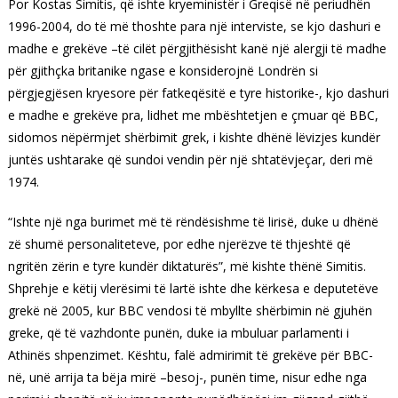
Por Kostas Simitis, që ishte kryeministër i Greqisë në periudhën
1996-2004, do të më thoshte para një interviste, se kjo dashuri e
madhe e grekëve –të cilët përgjithësisht kanë një alergji të madhe
për gjithçka britanike ngase e konsiderojnë Londrën si
përgjegjësen kryesore për fatkeqësitë e tyre historike-, kjo dashuri
e madhe e grekëve pra, lidhet me mbështetjen e çmuar që BBC,
sidomos nëpërmjet shërbimit grek, i kishte dhënë lëvizjes kundër
juntës ushtarake që sundoi vendin për një shtatëvjeçar, deri më
1974.
“Ishte një nga burimet më të rëndësishme të lirisë, duke u dhënë
zë shumë personaliteteve, por edhe njerëzve të thjeshtë që
ngritën zërin e tyre kundër diktaturës”, më kishte thënë Simitis.
Shprehje e këtij vlerësimi të lartë ishte dhe kërkesa e deputetëve
grekë në 2005, kur BBC vendosi të mbyllte shërbimin në gjuhën
greke, që të vazhdonte punën, duke ia mbuluar parlamenti i
Athinës shpenzimet. Kështu, falë admirimit të grekëve për BBC-
në, unë arrija ta bëja mirë –besoj-, punën time, nisur edhe nga