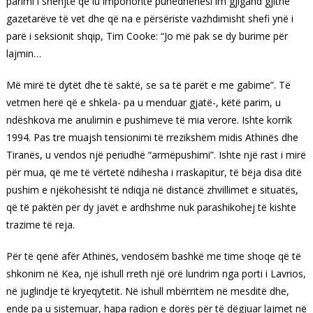
parimi i shenjtë që iu impononte punëdhënësi im gjigand gjithë
gazetarëve të vet dhe që na e përsëriste vazhdimisht shefi ynë i
parë i seksionit shqip, Tim Cooke: “Jo më pak se dy burime për
lajmin…
Më mirë të dytët dhe të saktë, se sa të parët e me gabime”. Të
vetmen herë që e shkela- pa u menduar gjatë-, këtë parim, u
ndëshkova me anulimin e pushimeve të mia verore. Ishte korrik
1994. Pas tre muajsh tensionimi të rrezikshëm midis Athinës dhe
Tiranës, u vendos një periudhë “armëpushimi”. Ishte një rast i mirë
për mua, që me të vërtetë ndihesha i rraskapitur, të bëja disa ditë
pushim e njëkohësisht të ndiqja në distancë zhvillimet e situatës,
që të paktën për dy javët e ardhshme nuk parashikohej të kishte
trazime të reja.
Për të qenë afër Athinës, vendosëm bashkë me time shoqe që të
shkonim në Kea, një ishull rreth një orë lundrim nga porti i Lavrios,
në juglindje të kryeqytetit. Në ishull mbërritëm në mesditë dhe,
ende pa u sistemuar, hapa radion e dorës për të dëgjuar lajmet në