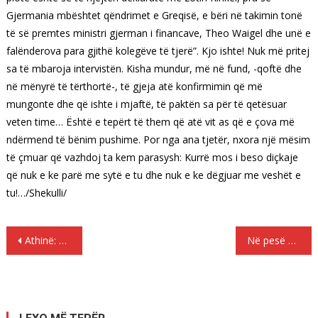
Gjermania mbështet qëndrimet e Greqisë, e bëri në takimin tonë
të së premtes ministri gjerman i financave, Theo Waigel dhe unë e
falënderova para gjithë kolegëve të tjerë”. Kjo ishte! Nuk më pritej
sa të mbaroja intervistën. Kisha mundur, më në fund, -qoftë dhe
në mënyrë të tërthortë-, të gjeja atë konfirmimin që më
mungonte dhe që ishte i mjaftë, të paktën sa për të qetësuar
veten time… Është e tepërt të them që atë vit as që e çova më
ndërmend të bënim pushime. Por nga ana tjetër, nxora një mësim
të çmuar që vazhdoj ta kem parasysh: Kurrë mos i beso diçkaje
që nuk e ke parë me sytë e tu dhe nuk e ke dëgjuar me veshët e
tu!…/Shekulli/
Lëvizje
Athinë: Përleshje në Maroussi, një shqiptar i plagosur ( foto)
Në pesë vitet e fundit, dy milionë emigrantë hynë në mënyrë të paligjshme në Evropë
te
postimet