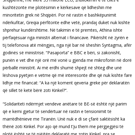
kushtëzonte me plotësimin e kërkesave që lidheshin me
minoritetin grek në Shqipëri. Por në rastin e bashkëpunimit
ndërkufitar, Greqia përfitonte edhe vetë, prandaj duket nuk kishte
shprehur kundërshtime. Në takimin e të premtes, Athina ishte
përfaqësuar nga ministri alternat i financave. Pikërisht në zyrën e
tij telefonova atë mëngjes, nga një bar në sheshin Syntagma, afër
godinës së ministrisë. “Pasaporta” e BBC e bëri, si zakonisht,
punën e vet dhe një orë më vonë u gjenda me mikrofonin në dorë
përballë ministrit. Ai më erdhi shumë shpejt në shteg dhe unë
lëshova pyetjen e vetme që më interesonte dhe që nuk kishte fare
lidhje me financat: “A ka një koment qeveria greke për deklaratën
që sillet të ketë bërë zoti Kinkel?”.
“Solidariteti ndërmjet vendeve anëtare të BE-së është një parim
që e kemi gjetur të sendërtuar në rastin e tensionimit të
marrëdhënieve me Tiranën. Unë nuk e di se çfarë saktësisht ka
thënë zoti Kinkel. Por ajo që mund t’ju them me përgjegjësi të
plotë është se të njëjtën deklaratë me zotin Kinkel, pra se