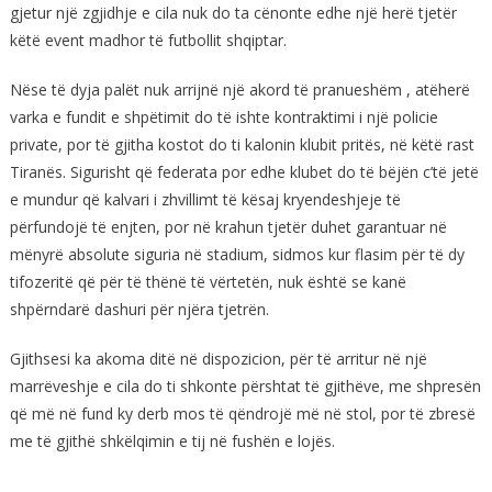
gjetur një zgjidhje e cila nuk do ta cënonte edhe një herë tjetër
këtë event madhor të futbollit shqiptar.
Nëse të dyja palët nuk arrijnë një akord të pranueshëm , atëherë
varka e fundit e shpëtimit do të ishte kontraktimi i një policie
private, por të gjitha kostot do ti kalonin klubit pritës, në këtë rast
Tiranës. Sigurisht që federata por edhe klubet do të bëjën c’të jetë
e mundur që kalvari i zhvillimt të kësaj kryendeshjeje të
përfundojë të enjten, por në krahun tjetër duhet garantuar në
mënyrë absolute siguria në stadium, sidmos kur flasim për të dy
tifozeritë që për të thënë të vërtetën, nuk është se kanë
shpërndarë dashuri për njëra tjetrën.
Gjithsesi ka akoma ditë në dispozicion, për të arritur në një
marrëveshje e cila do ti shkonte përshtat të gjithëve, me shpresën
që më në fund ky derb mos të qëndrojë më në stol, por të zbresë
me të gjithë shkëlqimin e tij në fushën e lojës.