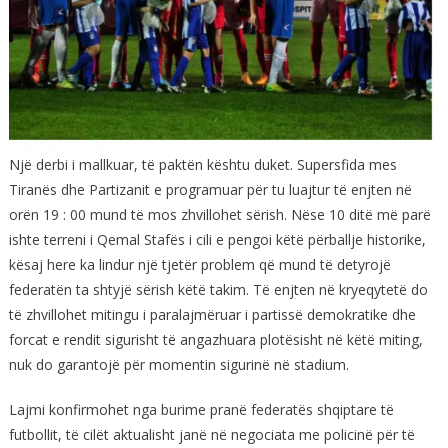
Një derbi i mallkuar, të paktën kështu duket. Supersfida mes
Tiranës dhe Partizanit e programuar për tu luajtur të enjten në
orën 19 : 00 mund të mos zhvillohet sërish. Nëse 10 ditë më parë
ishte terreni i Qemal Stafës i cili e pengoi këtë përballje historike,
kësaj here ka lindur një tjetër problem që mund të detyrojë
federatën ta shtyjë sërish këtë takim. Të enjten në kryeqytetë do
të zhvillohet mitingu i paralajmëruar i partissë demokratike dhe
forcat e rendit sigurisht të angazhuara plotësisht në këtë miting,
nuk do garantojë për momentin sigurinë në stadium.
Lajmi konfirmohet nga burime pranë federatës shqiptare të
futbollit, të cilët aktualisht janë në negociata me policinë për të