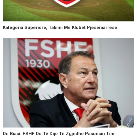
Kategoria Superiore, Takimi Me Klubet Pjesëmarrëse
De Biasi: FSHF Do Të Dijë Të Zgjedhë Pasuesin Tim