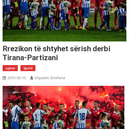
Rrezikon të shtyhet sërish derbi
Tirana-Partizani
Lajme
Sporti
2015-03-10
Shpetim Zinxhiria