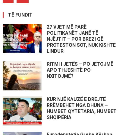
TË FUNDIT
27 VJET MË PARË
POLITIKANËT JANË TË
NJËJTIT – POR BREZI QË
PROTESTON SOT, NUK KISHTE
LINDUR
RITMI I JETËS – PO JETOJMË
APO THJESHTË PO
NXITOJMË?
KUR NJË KAUZË E DREJTË
RRËMBEHET NGA DHUNA –
HUMBET QYTETARIA, HUMBET
SHQIPËRIA
Eurodeputetja Greke Kërkon