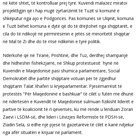
në këtë shtet, të kontrolluar prej tyre. Kuvendi malazez miratoi
projektligjin që i hap rrugë zyrtarizimit të Tuzit si komunë e
shkëputur nga ajo e Podgoricës. Pas komunës së Ulqinit, komuna
e Tuzit bëhet komuna e dytë që do të drejtohet nga shqiptarët, e
cila do të ndikojë në përmirësimin e jetës së minoritetit shqiptar
në Mal të Zi dhe do të rrisë ndikimin e tyre politik.
Ndërkohë që në Tiranë, Prishtinë, dhe Tuz, derdhej shampanjë
dhe hidheshin fishekzjarrë, në Shkup protestuesit hynë në
Kuvendin e Maqedonisë pasi shumica parlamentare, Social
Demokratët dhe partitë shqiptare votuan për të zgjedhur
shqiptarin Talat Xhaferi si kryeparlamentar. Pjesëmarrësit të
protestës “Për Maqedoninë e bashkuar” të cilët u futën me dhunë
në ndërtesën e Kuvendit të Maqedonisë sulmuan fizikisht liderët e
partive të koalicionit të ri qeverisës, ku më rëndë u lënduan Zoran
Zaevi i LSDM-së, dhe lideri i Lëvizjes Reformiste të PDSH-së,
Ziadin Sela, si edhe një pjesë të gazetarëve të cilët e kanë ndjekur
nga afër situatën e krijuar në parlament.