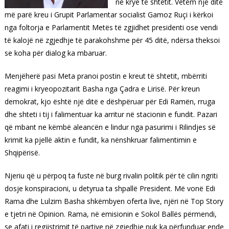
në krye të shtetit. Vetëm një ditë
më parë kreu i Grupit Parlamentar socialist Gamoz Ruçi i kërkoi
nga foltorja e Parlamentit Metës të zgjidhet presidenti ose vendi
të kalojë në zgjedhje të parakohshme për 45 ditë, ndërsa theksoi
se koha për dialog ka mbaruar.
Menjëherë pasi Meta pranoi postin e kreut të shtetit, mbërriti
reagimi i kryeopozitarit Basha nga Çadra e Lirisë. Për kreun
demokrat, kjo është një ditë e dëshpëruar për Edi Ramën, rruga
dhe shteti i tij i falimentuar ka arritur në stacionin e fundit. Pazari
që mbant ne këmbë aleancën e lindur nga pasurimi i Rilindjes së
krimit ka pjellë aktin e fundit, ka nënshkruar falimentimin e
Shqipërisë.
Njeriu që u përpoq ta fuste në burg rivalin politik për të cilin ngriti
dosje konspiracioni, u detyrua ta shpallë President. Më vonë Edi
Rama dhe Lulzim Basha shkëmbyen oferta live, njëri në Top Story
e tjetri në Opinion. Rama, në emisionin e Sokol Ballës përmendi,
se afati i regjistrimit të partive në zgjedhje nuk ka përfunduar ende