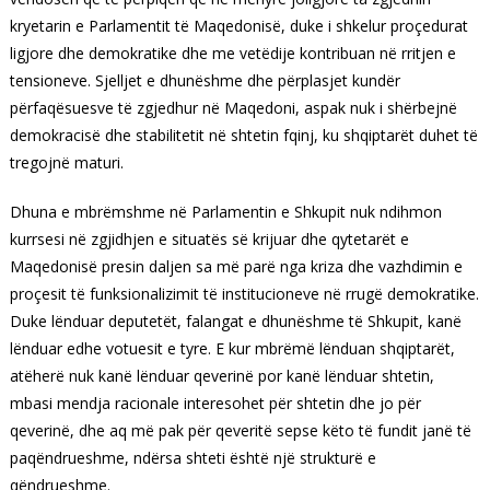
kryetarin e Parlamentit të Maqedonisë, duke i shkelur proçedurat
ligjore dhe demokratike dhe me vetëdije kontribuan në rritjen e
tensioneve. Sjelljet e dhunëshme dhe përplasjet kundër
përfaqësuesve të zgjedhur në Maqedoni, aspak nuk i shërbejnë
demokracisë dhe stabilitetit në shtetin fqinj, ku shqiptarët duhet të
tregojnë maturi.
Dhuna e mbrëmshme në Parlamentin e Shkupit nuk ndihmon
kurrsesi në zgjidhjen e situatës së krijuar dhe qytetarët e
Maqedonisë presin daljen sa më parë nga kriza dhe vazhdimin e
proçesit të funksionalizimit të institucioneve në rrugë demokratike.
Duke lënduar deputetët, falangat e dhunëshme të Shkupit, kanë
lënduar edhe votuesit e tyre. E kur mbrëmë lënduan shqiptarët,
atëherë nuk kanë lënduar qeverinë por kanë lënduar shtetin,
mbasi mendja racionale interesohet për shtetin dhe jo për
qeverinë, dhe aq më pak për qeveritë sepse këto të fundit janë të
paqëndrueshme, ndërsa shteti është një strukturë e
qëndrueshme.