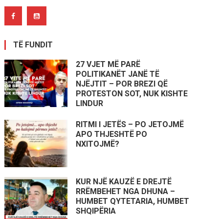
TË FUNDIT
27 VJET MË PARË
POLITIKANËT JANË TË
NJËJTIT – POR BREZI QË
PROTESTON SOT, NUK KISHTE
LINDUR
RITMI I JETËS – PO JETOJMË
APO THJESHTË PO
NXITOJMË?
KUR NJË KAUZË E DREJTË
RRËMBEHET NGA DHUNA –
HUMBET QYTETARIA, HUMBET
SHQIPËRIA