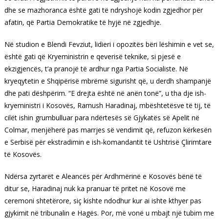
dhe se mazhoranca është gati të ndryshojë kodin zgjedhor për
afatin, që Partia Demokratike të hyjë në zgjedhje.
Në studion e Blendi Fevziut, lidieri i opozitës bëri lëshimin e vet se,
është gati që Kryeministrin e qeverisë teknike, si pjesë e
ekzigjencës, t’a pranojë të ardhur nga Partia Socialiste. Në
kryeqytetin e Shqipërisë mbrëmë sigurisht që, u derdh shampanjë
dhe pati dëshpërim. “E drejta është në anën tonë”, u tha dje ish-
kryeministri i Kosovës, Ramush Haradinaj, mbështetësve të tij, të
cilët ishin grumbulluar para ndërtesës së Gjykatës së Apelit në
Colmar, menjëherë pas marrjes së vendimit që, refuzon kërkesën
e Serbisë për ekstradimin e ish-komandantit të Ushtrisë Çlirimtare
të Kosovës.
Ndërsa zyrtarët e Aleancës për Ardhmërinë e Kosovës bënë të
ditur se, Haradinaj nuk ka pranuar të pritet në Kosovë me
ceremoni shtetërore, siç kishte ndodhur kur ai ishte kthyer pas
gjykimit në tribunalin e Hagës. Por, më vonë u mbajt një tubim me