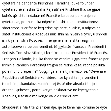
qytetarë në qendër të Prishtinës. Haradinaj duke folur për
qytetarët në sheshin “Zahir Pajaziti” në Prishtinë tha, se gjatë
kohës që ishte i ndaluar në Francë e ka pasur përkrahjen e
qytetarëve, por nuk e ka ndjerë mbështetjen e institucioneve
shtetërore. “Për fat të keq edhe një herë, si dikur, u ndjeva pa
shtet Institucionet e Kosovës nuk ishin në nivelin e tyre”, u shpreh
ish-kryeministri i Kosovës. I menjëhershëm ishte reagimi i
autoriteteve serbe pas vendimit të gjykatës franceze. Presidenti i
Serbisë, Tomislav Nikoliq, i ka shkruar letër Presidentit të Francës,
François Hollande, ku i ka thënë se vendimi i gjykatës franceze për
lirimin e Ramush Haradinajt tregon se “edhe kësaj radhe politika
po e mund drejtësinë”. Vuçiç nga ana e tij nënvizoi se, “Qeveria e
Republikës së Serbisë e konsideron se ky është një vendim i
turpshëm, skandaloz, kundër drejtësisë dhe absolutisht jo i
drejtë”. Gjithësesi, përtej këtyre deklaratave në kryeqytetin e
Kosovës, u festua me këngë valle e fishekzjarrë.
Shqiptarët e Malit të Zi arritën dje, që të kenë një komunë të dytë