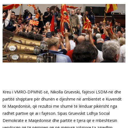
Kreu i VMRO-DPMNE-së, Nikolla Gruevski, fajësoi LSDM-në dhe
partitë shqiptare për dhunën e djeshme në ambientet e Kuvendit
të Maqedonisë, që rezultoi me shumë të lënduar pikërisht nga
radhët partive që ai i fajëson. Sipas Gruevskit Lidhja Social
Demokrate e Maqedonisë dhe partitë e tjera që e mbështesin
vendosën që të përpiqen që në mënyrë joligjore ta zgjedhin