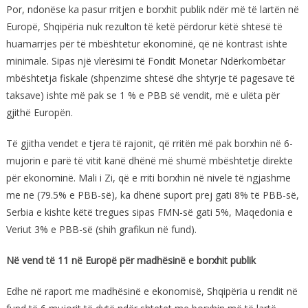
Por, ndonëse ka pasur rritjen e borxhit publik ndër më të lartën në
Europë, Shqipëria nuk rezulton të ketë përdorur këtë shtesë të
huamarrjes për të mbështetur ekonominë, që në kontrast ishte
minimale. Sipas një vlerësimi të Fondit Monetar Ndërkombëtar
mbështetja fiskale (shpenzime shtesë dhe shtyrje të pagesave të
taksave) ishte më pak se 1 % e PBB së vendit, më e ulëta për
gjithë Europën.
Të gjitha vendet e tjera të rajonit, që rritën më pak borxhin në 6-
mujorin e parë të vitit kanë dhënë më shumë mbështetje direkte
për ekonominë. Mali i Zi, që e rriti borxhin në nivele të ngjashme
me ne (79.5% e PBB-së), ka dhënë suport prej gati 8% të PBB-së,
Serbia e kishte këtë tregues sipas FMN-së gati 5%, Maqedonia e
Veriut 3% e PBB-së (shih grafikun në fund).
Në vend të 11 në Europë për madhësinë e borxhit publik
Edhe në raport me madhësinë e ekonomisë, Shqipëria u rendit në