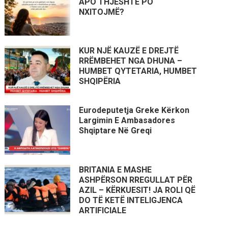
APO THJESHTË PO
NXITOJMË?
KUR NJË KAUZË E DREJTË
RRËMBEHET NGA DHUNA –
HUMBET QYTETARIA, HUMBET
SHQIPËRIA
Eurodeputetja Greke Kërkon
Largimin E Ambasadores
Shqiptare Në Greqi
BRITANIA E MASHE
ASHPËRSON RREGULLAT PËR
AZIL – KËRKUESIT! JA ROLI QË
DO TË KETË INTELIGJENCA
ARTIFICIALE