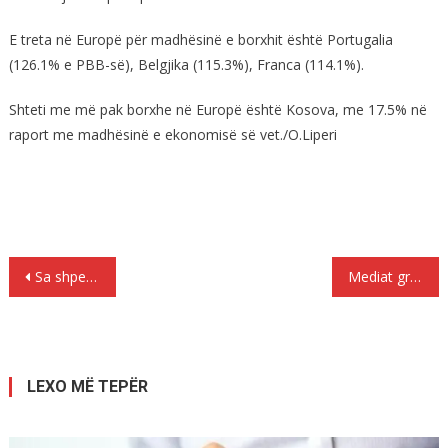
E treta në Europë për madhësinë e borxhit është Portugalia
(126.1% e PBB-së), Belgjika (115.3%), Franca (114.1%).
Shteti me më pak borxhe në Europë është Kosova, me 17.5% në
raport me madhësinë e ekonomisë së vet./O.Liperi
Lëvizje
Sa shpejt na i dhe lamtumirën o Aleks…!
Mediat greke japin lajmin e keq për gjendjen shëndetësore të Kryepeshkopit Janullatos…
te
postimet
LEXO MË TEPËR