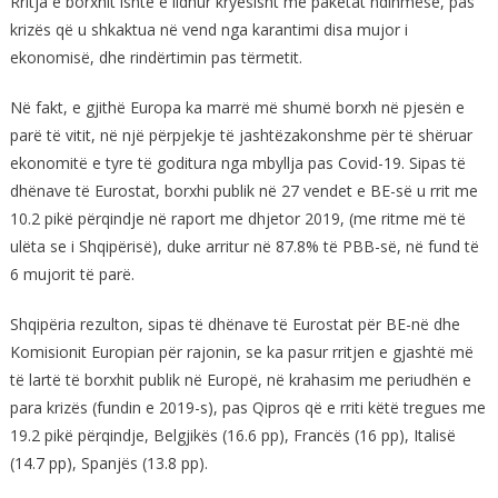
Rritja e borxhit ishte e lidhur kryesisht me paketat ndihmëse, pas
krizës që u shkaktua në vend nga karantimi disa mujor i
ekonomisë, dhe rindërtimin pas tërmetit.
Në fakt, e gjithë Europa ka marrë më shumë borxh në pjesën e
parë të vitit, në një përpjekje të jashtëzakonshme për të shëruar
ekonomitë e tyre të goditura nga mbyllja pas Covid-19. Sipas të
dhënave të Eurostat, borxhi publik në 27 vendet e BE-së u rrit me
10.2 pikë përqindje në raport me dhjetor 2019, (me ritme më të
ulëta se i Shqipërisë), duke arritur në 87.8% të PBB-së, në fund të
6 mujorit të parë.
Shqipëria rezulton, sipas të dhënave të Eurostat për BE-në dhe
Komisionit Europian për rajonin, se ka pasur rritjen e gjashtë më
të lartë të borxhit publik në Europë, në krahasim me periudhën e
para krizës (fundin e 2019-s), pas Qipros që e rriti këtë tregues me
19.2 pikë përqindje, Belgjikës (16.6 pp), Francës (16 pp), Italisë
(14.7 pp), Spanjës (13.8 pp).