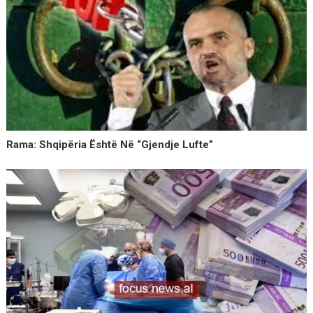
Rama: Shqipëria Është Në “gjendje Lufte”