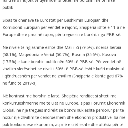
fund të 6 mujorit të dytë ndër shtetet me borxhin më të lartë
publik
Sipas të dhënave të Eurostat për Bashkimin Europian dhe
Komisionit Europian për vendet e rajonit, Shqipëria ishte e 11-a në
Europë dhe e para në rajon, për treguesin e borxhit nga PBB-së.
Në nivele të ngjashme është dhe Mali i Zi (79.5%), ndërsa Serbia
(58.1%), Maqedonia e Veriut (50.7%), Bosnja (35.6%), Kosova
(17.5%) e kanë borxhin publik nën 60% të PBB-së. Për vendet në
zhvillim vlerësohet se niveli i 60% të PBB-së është kufiri maksimal
i qëndrueshëm për vendet në zhvillim (Shqipëria e kishte gati 67%
në fund të 2019-s).
Në kontrast me borxhin e lartë, Shqipëria renditet si shteti me
konkurrueshmërinë më të ulët në Europë, sipas Forumit Ekonomik
Global, në një tregues indirekt se borxhi nuk është përdorur për të
nxitur një zhvillim të qëndrueshëm dhe ekonomi produktive. Sa më
pak konkurruese ekonomia, aq më e ulët është dhe aftësia për të