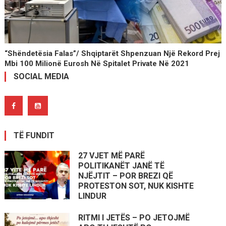
“Shëndetësia Falas”/ Shqiptarët Shpenzuan Një Rekord Prej
Mbi 100 Milionë Eurosh Në Spitalet Private Në 2021
SOCIAL MEDIA
TË FUNDIT
27 VJET MË PARË
POLITIKANËT JANË TË
NJËJTIT – POR BREZI QË
PROTESTON SOT, NUK KISHTE
LINDUR
RITMI I JETËS – PO JETOJMË