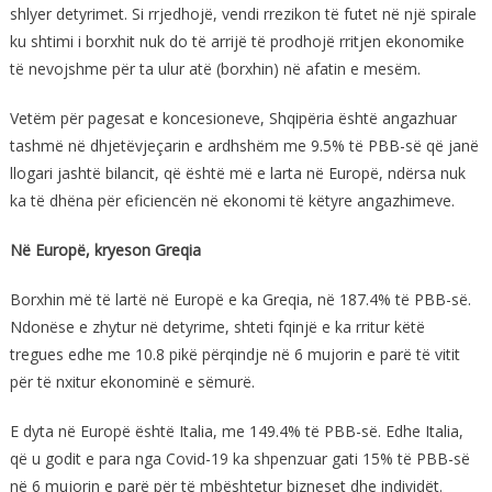
shlyer detyrimet. Si rrjedhojë, vendi rrezikon të futet në një spirale
ku shtimi i borxhit nuk do të arrijë të prodhojë rritjen ekonomike
të nevojshme për ta ulur atë (borxhin) në afatin e mesëm.
Vetëm për pagesat e koncesioneve, Shqipëria është angazhuar
tashmë në dhjetëvjeçarin e ardhshëm me 9.5% të PBB-së që janë
llogari jashtë bilancit, që është më e larta në Europë, ndërsa nuk
ka të dhëna për eficiencën në ekonomi të këtyre angazhimeve.
Në Europë, kryeson Greqia
Borxhin më të lartë në Europë e ka Greqia, në 187.4% të PBB-së.
Ndonëse e zhytur në detyrime, shteti fqinjë e ka rritur këtë
tregues edhe me 10.8 pikë përqindje në 6 mujorin e parë të vitit
për të nxitur ekonominë e sëmurë.
E dyta në Europë është Italia, me 149.4% të PBB-së. Edhe Italia,
që u godit e para nga Covid-19 ka shpenzuar gati 15% të PBB-së
në 6 mujorin e parë për të mbështetur bizneset dhe individët.