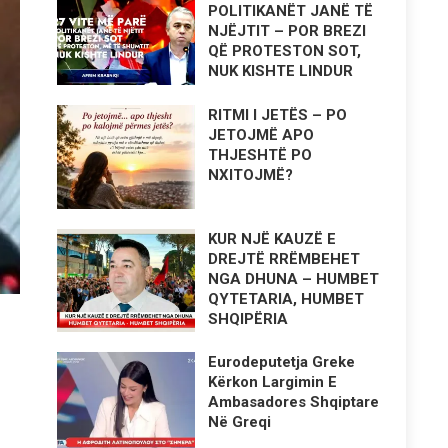
POLITIKANËT JANË TË
NJËJTIT – POR BREZI
QË PROTESTON SOT,
NUK KISHTE LINDUR
RITMI I JETËS – PO
JETOJMË APO
THJESHTË PO
NXITOJMË?
KUR NJË KAUZË E
DREJTË RRËMBEHET
NGA DHUNA – HUMBET
QYTETARIA, HUMBET
SHQIPËRIA
Eurodeputetja Greke
Kërkon Largimin E
Ambasadores Shqiptare
Në Greqi