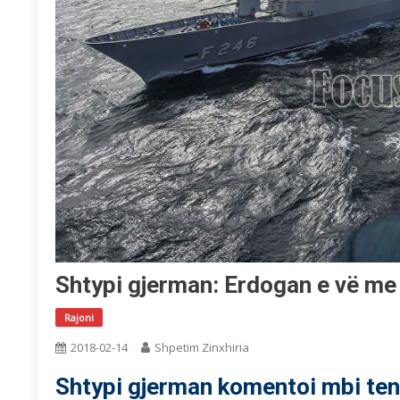
Shtypi gjerman: Erdogan e vë me
Rajoni
2018-02-14
Shpetim Zinxhiria
Shtypi gjerman komentoi mbi tens