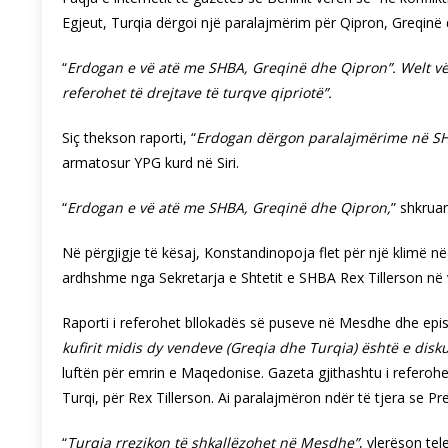
Egjeut, Turqia dërgoi një paralajmërim për Qipron, Greqinë 
“
Erdogan e vë atë me SHBA, Greqinë dhe Qipron”.
Welt vë
referohet të drejtave të turqve qipriotë”.
Siç thekson raporti, “
Erdogan dërgon paralajmërime në S
armatosur YPG kurd në Siri.
“
Erdogan e vë atë me SHBA, Greqinë dhe Qipron,
” shkrua
Në përgjigje të kësaj, Konstandinopoja flet për një klimë në 
ardhshme nga Sekretarja e Shtetit e SHBA Rex Tillerson në 
Raporti i referohet bllokadës së puseve në Mesdhe dhe epis
kufirit midis dy vendeve (Greqia dhe Turqia) është e dis
luftën për emrin e Maqedonise.
Gazeta gjithashtu i referoh
Turqi, për Rex Tillerson. Ai paralajmëron ndër të tjera se Pre
“
Turqia rrezikon të shkallëzohet në Mesdhe”
, vlerëson tel