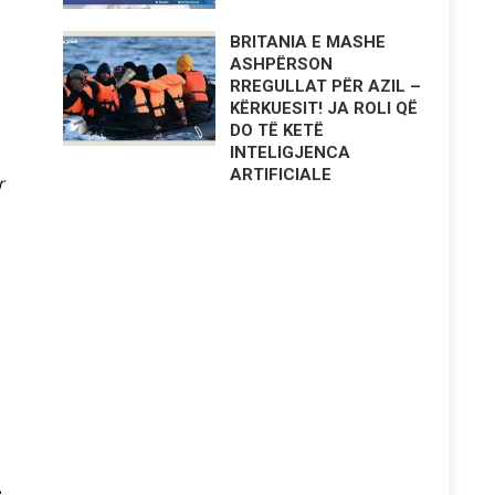
BRITANIA E MASHE
ASHPËRSON
RREGULLAT PËR AZIL –
KËRKUESIT! JA ROLI QË
DO TË KETË
INTELIGJENCA
ARTIFICIALE
r
ë