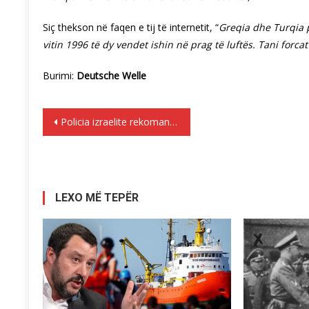
Siç thekson në faqen e tij të internetit, “
Greqia dhe Turqia 
vitin 1996 të dy vendet ishin në prag të luftës. Tani for
Burimi:
Deutsche Welle
Lëvizje
Policia izraelite rekomandon hetimin e Netanyahut për dy raste korrupsioni
te
postimet
LEXO MË TEPËR