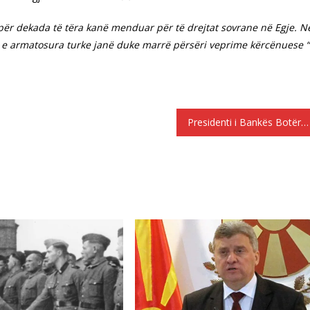
për dekada të tëra kanë menduar për të drejtat sovrane në Egje. N
cat e armatosura turke janë duke marrë përsëri veprime kërcënuese “
Presidenti i Bankës Botërore: 150 milionë njerëz do të humbasin vendet e punës