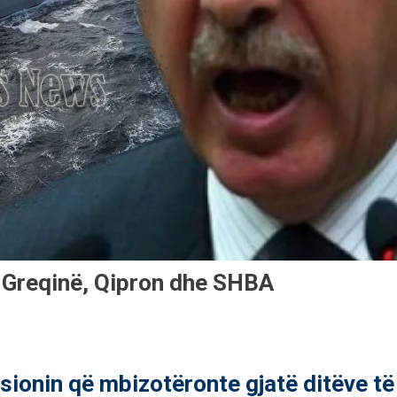
 Greqinë, Qipron dhe SHBA
ionin që mbizotëronte gjatë ditëve të