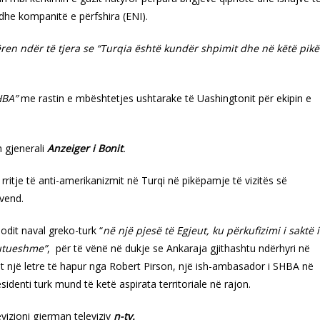
dhe kompanitë e përfshira (ENI).
ren ndër të tjera se “Turqia është kundër shpimit dhe në këtë pikë
HBA”
me rastin e mbështetjes ushtarake të Uashingtonit për ekipin e
n gjenerali
Anzeiger i Bonit
.
rritje të anti-amerikanizmit në Turqi në pikëpamje të vizitës së
vend.
odit naval greko-turk “
në një pjesë të Egjeut, ku përkufizimi i saktë i
kutueshme”
, për të vënë në dukje se Ankaraja gjithashtu ndërhyri në
et një letre të hapur nga Robert Pirson, një ish-ambasador i SHBA në
sidenti turk mund të ketë aspirata territoriale në rajon.
evizioni gjerman televiziv
n-tv.