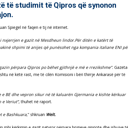
ë të studimit të Qipros që synonon
ajon.
n Spiegel në faqen e tij në internet.
i nxjerrjen e gazit në Mesdheun lindor.
Për ditën e katërt të
makinë shpimi të anijes që punësohet nga kompania italiane ENI pë
 gazin përpara Qipros po bëhet gjithnjë e më e rrezikshme”.
Gazeta
htu në këtë rast, me të cilën Komisioni i bëri thirrje Ankarasë për të
e e BE dhe vepron sikur në të kaluarën Gjermania e kishte kërkuar
 e Veriut”
, thuhet në raport.
t e Bashkuara,
” shkruan
Welt.
tin mbi kërkimin e gazit natyror përpara brigjeve qipriote dhe ishujve t