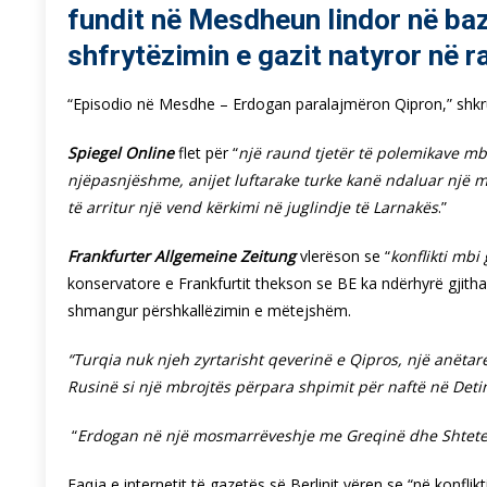
fundit në Mesdheun lindor në baz
shfrytëzimin e gazit natyror në r
“Episodio në Mesdhe – Erdogan paralajmëron Qipron,” shkrua
Spiegel Online
flet për “
një raund tjetër të polemikave mb
njëpasnjëshme, anijet luftarake turke kanë ndaluar një 
të arritur një vend kërkimi në juglindje të Larnakës
.”
Frankfurter Allgemeine Zeitung
vlerëson se “
konflikti mbi
konservatore e Frankfurtit thekson se BE ka ndërhyrë gjithas
shmangur përshkallëzimin e mëtejshëm.
“Turqia nuk njeh zyrtarisht qeverinë e Qipros, një anëtar
Rusinë si një mbrojtës përpara shpimit për naftë në Detin
“
Erdogan në një mosmarrëveshje me Greqinë dhe Shtete
Faqja e internetit të gazetës së Berlinit vëren se “në konflik