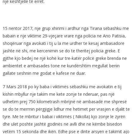
një kështjellë të errët.
15 nentor 2017, nje grup xhirimi i ardhur nga Tirana sëbashku me
babain e nje viktime 29-vjeçare vrare nga policia ne Ano Patisia,
shoqëruar nga avokati i tij u la me urdher te kesaj ambasadore
jashte në shi, me kercenimin se do te theritej policia greke. E
gjithe kjo bedej ne një kohë kur tre-katër policë greke brenda ne
ambientet e ambasades tone ne kundërshtim rregullat benin
gallate seshnin me godat e kafese ne duar.
7 Mars 2018 po ky baba i viktimës sëbashku me avokatin e tij
kishin mbyllur nje takim me kete zonje te nderuar, pas një
udhetim prej 750 kilometrash mbrijnë në ambasadë me shpresë
se do te merrnin përgjigje lidhur me hetimet per vrasjen e djalit te
tyre. Me te mbritur i babai i viktimës ( Nikolla) kjo zonje le zyrën
dhe ulet poshte jashtë godinës ne avlli dhe ne këmbe bisedon
vetëm 15 sekonda dhe ikën. Edhe pse e dinte arsyen e takimit ajo