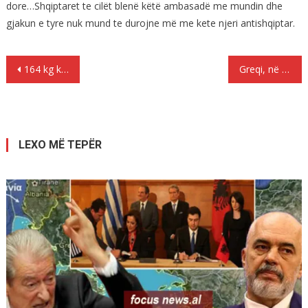
dore…Shqiptaret te cilët blenë këtë ambasadë me mundin dhe
gjakun e tyre nuk mund te durojne më me kete njeri antishqiptar.
Lëvizje
164 kg kanabis u konfiskuan në kufirin greko-shqiptar, dyshohet për një 17-vjeçar
Greqi, në pranga 13 shqiptarë baronë të drogës
te
postimet
LEXO MË TEPËR