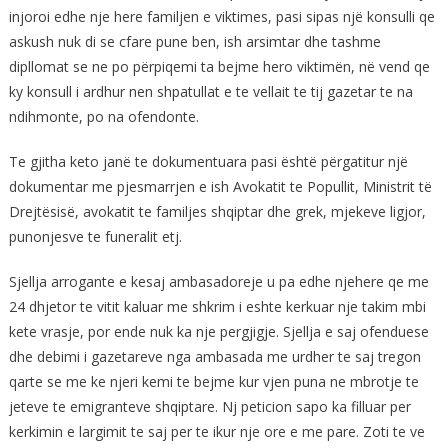
injoroi edhe nje here familjen e viktimes, pasi sipas një konsulli qe
askush nuk di se cfare pune ben, ish arsimtar dhe tashme
dipllomat se ne po përpiqemi ta bejme hero viktimën, në vend qe
ky konsull i ardhur nen shpatullat e te vellait te tij gazetar te na
ndihmonte, po na ofendonte.
Te gjitha keto janë te dokumentuara pasi është përgatitur një
dokumentar me pjesmarrjen e ish Avokatit te Popullit, Ministrit të
Drejtësisë, avokatit te familjes shqiptar dhe grek, mjekeve ligjor,
punonjesve te funeralit etj.
Sjellja arrogante e kesaj ambasadoreje u pa edhe njehere qe me
24 dhjetor te vitit kaluar me shkrim i eshte kerkuar nje takim mbi
kete vrasje, por ende nuk ka nje pergjigje. Sjellja e saj ofenduese
dhe debimi i gazetareve nga ambasada me urdher te saj tregon
qarte se me ke njeri kemi te bejme kur vjen puna ne mbrotje te
jeteve te emigranteve shqiptare. Nj peticion sapo ka filluar per
kerkimin e largimit te saj per te ikur nje ore e me pare. Zoti te ve