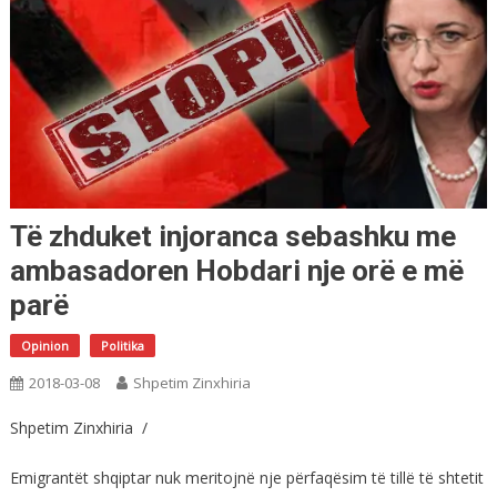
Të zhduket injoranca sebashku me
ambasadoren Hobdari nje orë e më
parë
Opinion
Politika
2018-03-08
Shpetim Zinxhiria
Shpetim Zinxhiria /
Emigrantët shqiptar nuk meritojnë nje përfaqësim të tillë të shtetit