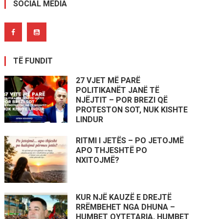
SOCIAL MEDIA
TË FUNDIT
27 VJET MË PARË
POLITIKANËT JANË TË
NJËJTIT – POR BREZI QË
PROTESTON SOT, NUK KISHTE
LINDUR
RITMI I JETËS – PO JETOJMË
APO THJESHTË PO
NXITOJMË?
KUR NJË KAUZË E DREJTË
RRËMBEHET NGA DHUNA –
HUMBET QYTETARIA, HUMBET