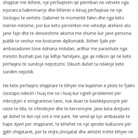
shqiptar më Athinë, një përfaqësim që përmban ne vetvete nga
injoranca hakmmarrje dhe kthimin e kësaj përfaqësie ne nje
Gestapo te vertete. Gabimet te momentit falen dhe nga këto
nxirren mësime, por kur këto përsëriten me vetedije atehere ato
jane faje dhe te denueshme akoma me shume kur jane persona
publik te veshur me kostumin dipllomatik. Bëhet fjalë për
ambasadoren tone Adriana Hobdari, ardhur me parashutë nga
ministri Bushati pas nje lidhje familjare, gje që ndikon që në këtë
përfaqësi të sundojë nepotizmi. Dikush duhet ta ndaloje kete
sundim nepotik.
Ne kete perfaqësi shqiptare te kthyer me kuptimin e plote te fjalës
Gestapo ndiesh i huaj me se i huaj kur ngreh problemet për
mbrojtjen e emigranteve tane, nuk duan te bashkëpunojnë për
raste te tilla, te ofendojne dhe te kercenojne. Jane keta drejtues
që duhet të ikin një orë e më parë. Në vend që kjo ambasade te
hape dyert per shqiptaret, te kthehet ne një qender kulturore për
gjith shqiptaret, per te rinjte,shoqatat dhe artistët është kthyer në