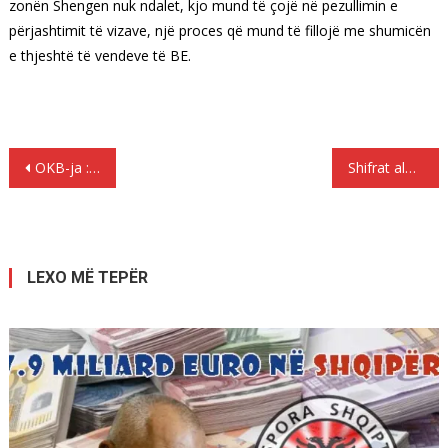
zonën Shengen nuk ndalet, kjo mund të çojë në pezullimin e
përjashtimit të vizave, një proces që mund të fillojë me shumicën
e thjeshtë të vendeve të BE.
Lëvizje
OKB-ja : Globalisht ka 258 milion emigrantë, 49% më shumë se në vitin 2000 !
Shifrat alarmante/ Shqiptarët 4% e popullsisë greke, 23% e të burgosurve
te
postimet
LEXO MË TEPËR