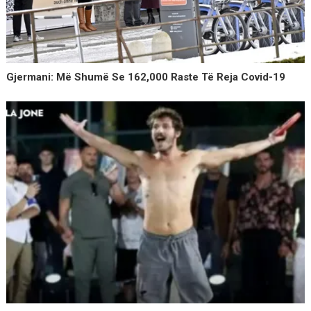
Gjermani: Më Shumë Se 162,000 Raste Të Reja Covid-19