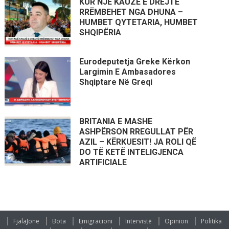
KUR NJË KAUZË E DREJTË
RRËMBEHET NGA DHUNA –
HUMBET QYTETARIA, HUMBET
SHQIPËRIA
Eurodeputetja Greke Kërkon
Largimin E Ambasadores
Shqiptare Në Greqi
BRITANIA E MASHE
ASHPËRSON RREGULLAT PËR
AZIL – KËRKUESIT! JA ROLI QË
DO TË KETË INTELIGJENCA
ARTIFICIALE
FjalaJone
Bota
Emigracioni
Intervistë
Opinion
Politika