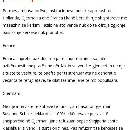
Përmes ambasadorëve, institucioneve publike apo fushatës,
Hollanda, Gjermania dhe Franca i kanë bërë thirrje shqiptarëve me
mesazhin se kërkimi i azilit në ato vende nuk do të ofrojë zgjidhje,
pasi asnjë kërkesë nuk pranohet.
Francë
Franca shprehu pak ditë më parë shqetësimin e saj për
azilkërkuesit shqiptarë dhe për faktin se vendi e gjen veten në një
situatë të vështirë, të paaftë për t’i strehuar ata në qendrat e
veçanta të refugjatëve, të cilat tashmë janë të mbipopulluara.
Gjermani
Në një intervistë të kohëve të fundit, ambasadori gjerman
Susanne Schutz deklaroi se 100% e kërkesave për azil të
shqiptarëve në Gjermani janë refuzuar, sepse Shqipëria është
klasifikuar si vend i sigurt i origjinës. Pas refuzimit të kërkesës së