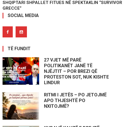
SHQIPTARI SHPALLET FITUES NË SPEKTAKLIN “SURVIVOR
GRECCE”
SOCIAL MEDIA
TË FUNDIT
27 VJET MË PARË
POLITIKANËT JANË TË
NJËJTIT – POR BREZI QË
PROTESTON SOT, NUK KISHTE
LINDUR
RITMI I JETËS – PO JETOJMË
APO THJESHTË PO
NXITOJMË?