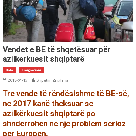
Vendet e BE të shqetësuar për
azilkerkuesit shqiptarë
Bota
Emigracioni
2018-01-15
Shpetim Zinxhiria
Tre vende të rëndësishme të BE-së,
ne 2017 kanë theksuar se
azilkërkuesit shqiptarë po
shndërrohen në një problem serioz
për Europën.