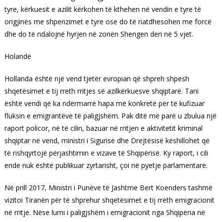
tyre, kërkuesit e azilit kërkohen të kthehen në vendin e tyre të
origjinës me shpenzimet e tyre ose do të riatdhesohen me forcë
dhe do të ndalojnë hyrjen në zonën Shengen deri në 5 vjet.
Holandë
Hollanda është një vend tjetër evropian që shpreh shpesh
shqetësimet e tij rreth rritjes së azilkërkuesve shqiptarë. Tani
është vendi që ka ndërmarrë hapa më konkretë për të kufizuar
fluksin e emigrantëve të paligjshëm. Pak ditë më parë u zbulua një
raport policor, në të cilin, bazuar në rritjen e aktivitetit kriminal
shqiptar në vend, ministri i Sigurisë dhe Drejtësisë këshillohet që
të rishqyrtojë përjashtimin e vizave të Shqipërisë. Ky raport, i cili
ende nuk është publikuar zyrtarisht, çoi në pyetje parlamentare.
Në prill 2017, Ministri i Punëve të Jashtme Bert Koenders tashmë
vizitoi Tiranën për të shprehur shqetësimet e tij rreth emigracionit
në rritje. Nëse lumi i paligjshëm i emigracionit nga Shqipëria në