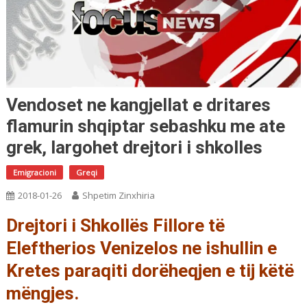
Vendoset ne kangjellat e dritares
flamurin shqiptar sebashku me ate
grek, largohet drejtori i shkolles
Emigracioni
Greqi
2018-01-26
Shpetim Zinxhiria
Drejtori i Shkollës Fillore të
Eleftherios Venizelos ne ishullin e
Kretes paraqiti dorëheqjen e tij këtë
mëngjes.