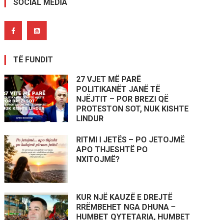
SOCIAL MEDIA
TË FUNDIT
27 VJET MË PARË
POLITIKANËT JANË TË
NJËJTIT – POR BREZI QË
PROTESTON SOT, NUK KISHTE
LINDUR
RITMI I JETËS – PO JETOJMË
APO THJESHTË PO
NXITOJMË?
KUR NJË KAUZË E DREJTË
RRËMBEHET NGA DHUNA –
HUMBET QYTETARIA, HUMBET