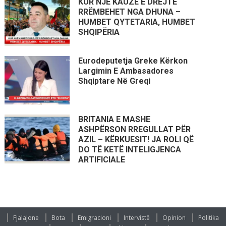
KUR NJË KAUZË E DREJTË
RRËMBEHET NGA DHUNA –
HUMBET QYTETARIA, HUMBET
SHQIPËRIA
Eurodeputetja Greke Kërkon
Largimin E Ambasadores
Shqiptare Në Greqi
BRITANIA E MASHE
ASHPËRSON RREGULLAT PËR
AZIL – KËRKUESIT! JA ROLI QË
DO TË KETË INTELIGJENCA
ARTIFICIALE
FjalaJone
Bota
Emigracioni
Intervistë
Opinion
Politika