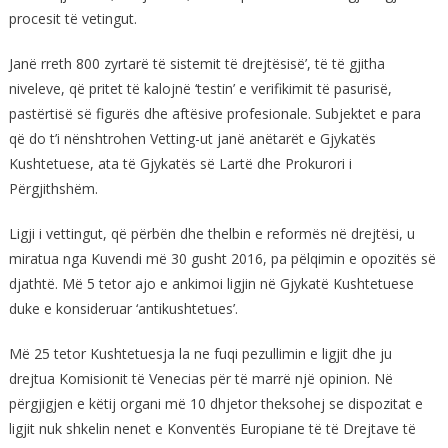
procesit të vetingut.
Janë rreth 800 zyrtarë të sistemit të drejtësisë’, të të gjitha
niveleve, që pritet të kalojnë ‘testin’ e verifikimit të pasurisë,
pastërtisë së figurës dhe aftësive profesionale. Subjektet e para
që do t’i nënshtrohen Vetting-ut janë anëtarët e Gjykatës
Kushtetuese, ata të Gjykatës së Lartë dhe Prokurori i
Përgjithshëm.
Ligji i vettingut, që përbën dhe thelbin e reformës në drejtësi, u
miratua nga Kuvendi më 30 gusht 2016, pa pëlqimin e opozitës së
djathtë. Më 5 tetor ajo e ankimoi ligjin në Gjykatë Kushtetuese
duke e konsideruar ‘antikushtetues’.
Më 25 tetor Kushtetuesja la ne fuqi pezullimin e ligjit dhe ju
drejtua Komisionit të Venecias për të marrë një opinion. Në
përgjigjen e këtij organi më 10 dhjetor theksohej se dispozitat e
ligjit nuk shkelin nenet e Konventës Europiane të të Drejtave të