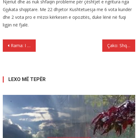
Njeriut dhe as nuk shfaqin probleme për çështjet e ngritura nga
Gjykata shqiptare. Me 22 dhjetor Kushtetuesja me 6 vota kundër
dhe 2 vota pro e rrëzoi kërkesen e opozitës, duke lënë në fuqi
ligjin në fjalë.
Lëvizje
Rama: I japim fund historisë së kultivimit të kanabisit
Çako: Shqiptarët në depresion, 227 vetëvrasje gjatë 2016-ës
te
postimet
LEXO MË TEPËR