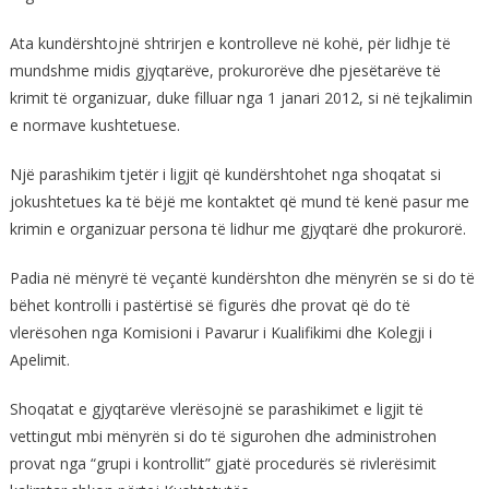
Ata kundërshtojnë shtrirjen e kontrolleve në kohë, për lidhje të
mundshme midis gjyqtarëve, prokurorëve dhe pjesëtarëve të
krimit të organizuar, duke filluar nga 1 janari 2012, si në tejkalimin
e normave kushtetuese.
Një parashikim tjetër i ligjit që kundërshtohet nga shoqatat si
jokushtetues ka të bëjë me kontaktet që mund të kenë pasur me
krimin e organizuar persona të lidhur me gjyqtarë dhe prokurorë.
Padia në mënyrë të veçantë kundërshton dhe mënyrën se si do të
bëhet kontrolli i pastërtisë së figurës dhe provat që do të
vlerësohen nga Komisioni i Pavarur i Kualifikimi dhe Kolegji i
Apelimit.
Shoqatat e gjyqtarëve vlerësojnë se parashikimet e ligjit të
vettingut mbi mënyrën si do të sigurohen dhe administrohen
provat nga “grupi i kontrollit” gjatë procedurës së rivlerësimit