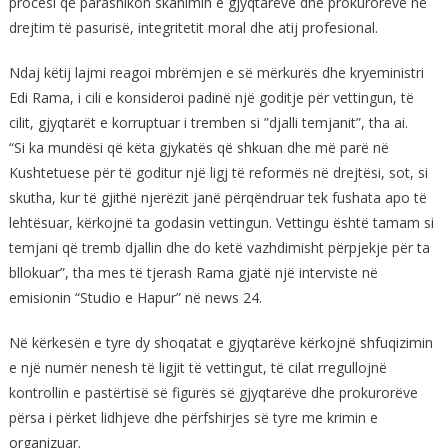
procesi që parashikon skanimin e gjyqtarëve dhe prokurorëve në
drejtim të pasurisë, integritetit moral dhe atij profesional.
Ndaj këtij lajmi reagoi mbrëmjen e së mërkurës dhe kryeministri
Edi Rama, i cili e konsideroi padinë një goditje për vettingun, të
cilit, gjyqtarët e korruptuar i tremben si ”djalli temjanit”, tha ai.
“Si ka mundësi që këta gjykatës që shkuan dhe më parë në
Kushtetuese për të goditur një ligj të reformës në drejtësi, sot, si
skutha, kur të gjithë njerëzit janë përqëndruar tek fushata apo të
lehtësuar, kërkojnë ta godasin vettingun. Vettingu është tamam si
temjani që tremb djallin dhe do ketë vazhdimisht përpjekje për ta
bllokuar”, tha mes të tjerash Rama gjatë një interviste në
emisionin “Studio e Hapur” në news 24.
Në kërkesën e tyre dy shoqatat e gjyqtarëve kërkojnë shfuqizimin
e një numër nenesh të ligjit të vettingut, të cilat rregullojnë
kontrollin e pastërtisë së figurës së gjyqtarëve dhe prokurorëve
përsa i përket lidhjeve dhe përfshirjes së tyre me krimin e
organizuar.