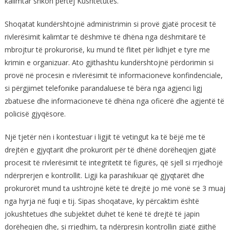
kalimtar shkon përtej Kushtetutës.
Shoqatat kundërshtojnë administrimin si provë gjatë procesit të
rivlerësimit kalimtar të dëshmive të dhëna nga dëshmitarë të
mbrojtur të prokurorisë, ku mund të flitet për lidhjet e tyre me
krimin e organizuar. Ato gjithashtu kundërshtojnë përdorimin si
provë në procesin e rivlerësimit të informacioneve konfindenciale,
si përgjimet telefonike parandaluese të bëra nga agjenci ligj
zbatuese dhe informacioneve të dhëna nga oficerë dhe agjentë të
policisë gjyqësore.
Një tjetër nën i kontestuar i ligjit të vetingut ka të bëjë me të
drejtën e gjyqtarit dhe prokurorit për të dhënë dorëheqjen gjatë
procesit të rivlerësimit të integritetit të figurës, që sjell si rrjedhojë
ndërprerjen e kontrollit. Ligji ka parashikuar që gjyqtarët dhe
prokurorët mund ta ushtrojnë këtë të drejtë jo më vonë se 3 muaj
nga hyrja në fuqi e tij. Sipas shoqatave, ky përcaktim është
jokushtetues dhe subjektet duhet të kenë të drejtë të japin
dorëheqjen dhe, si rrjedhim, ta ndërpresin kontrollin gjatë gjithë