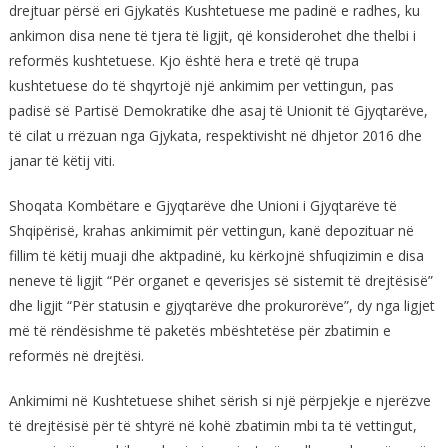
drejtuar përsë eri Gjykatës Kushtetuese me padinë e radhes, ku
ankimon disa nene të tjera të ligjit, që konsiderohet dhe thelbi i
reformës kushtetuese. Kjo është hera e tretë që trupa
kushtetuese do të shqyrtojë një ankimim per vettingun, pas
padisë së Partisë Demokratike dhe asaj të Unionit të Gjyqtarëve,
të cilat u rrëzuan nga Gjykata, respektivisht në dhjetor 2016 dhe
janar të këtij viti.
Shoqata Kombëtare e Gjyqtarëve dhe Unioni i Gjyqtarëve të
Shqipërisë, krahas ankimimit për vettingun, kanë depozituar në
fillim të këtij muaji dhe aktpadinë, ku kërkojnë shfuqizimin e disa
neneve të ligjit “Për organet e qeverisjes së sistemit të drejtësisë”
dhe ligjit “Për statusin e gjyqtarëve dhe prokurorëve”, dy nga ligjet
më të rëndësishme të paketës mbështetëse për zbatimin e
reformës në drejtësi.
Ankimimi në Kushtetuese shihet sërish si një përpjekje e njerëzve
të drejtësisë për të shtyrë në kohë zbatimin mbi ta të vettingut,