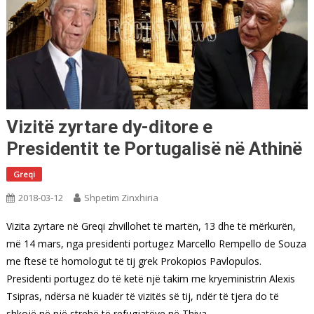
Vizitë zyrtare dy-ditore e
Presidentit te Portugalisë në Athinë
Greqi
2018-03-12
Shpetim Zinxhiria
Vizita zyrtare në Greqi zhvillohet të martën, 13 dhe të mërkurën,
më 14 mars, nga presidenti portugez Marcello Rempello de Souza
me ftesë të homologut të tij grek Prokopios Pavlopulos.
Presidenti portugez do të ketë një takim me kryeministrin Alexis
Tsipras, ndërsa në kuadër të vizitës së tij, ndër të tjera do të
shkojë në një strehë të refugjatëve në Thiva.