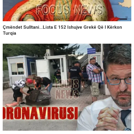
Çmëndet Sulltani…Lista E 152 Ishujve Grekë Që I Kërkon
Turqia