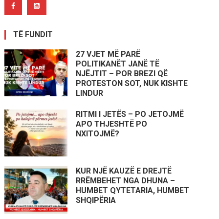
TË FUNDIT
27 VJET MË PARË
POLITIKANËT JANË TË
NJËJTIT – POR BREZI QË
PROTESTON SOT, NUK KISHTE
LINDUR
RITMI I JETËS – PO JETOJMË
APO THJESHTË PO
NXITOJMË?
KUR NJË KAUZË E DREJTË
RRËMBEHET NGA DHUNA –
HUMBET QYTETARIA, HUMBET
SHQIPËRIA