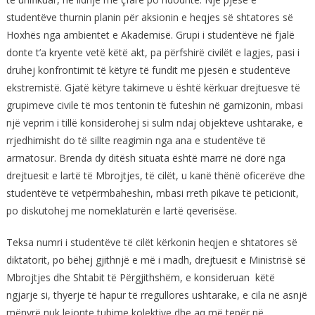
studentëve thurnin planin për aksionin e heqjes së shtatores së
Hoxhës nga ambientet e Akademisë. Grupi i studentëve në fjalë
donte t’a kryente vetë këtë akt, pa përfshirë civilët e lagjes, pasi i
druhej konfrontimit të këtyre të fundit me pjesën e studentëve
ekstremistë. Gjatë këtyre takimeve u është kërkuar drejtuesve të
grupimeve civile të mos tentonin të futeshin në garnizonin, mbasi
një veprim i tillë konsiderohej si sulm ndaj objekteve ushtarake, e
rrjedhimisht do të sillte reagimin nga ana e studentëve të
armatosur. Brenda dy ditësh situata është marrë në dorë nga
drejtuesit e lartë të Mbrojtjes, të cilët, u kanë thënë oficerëve dhe
studentëve të vetpërmbaheshin, mbasi rreth pikave të peticionit,
po diskutohej me nomeklaturën e lartë qeverisëse.
Teksa numri i studentëve të cilët kërkonin heqjen e shtatores së
diktatorit, po bëhej gjithnjë e më i madh, drejtuesit e Ministrisë së
Mbrojtjes dhe Shtabit të Përgjithshëm, e konsideruan këtë
ngjarje si, thyerje të hapur të rregullores ushtarake, e cila në asnjë
mënyrë nuk lejonte tubime kolektive dhe aq më tepër në