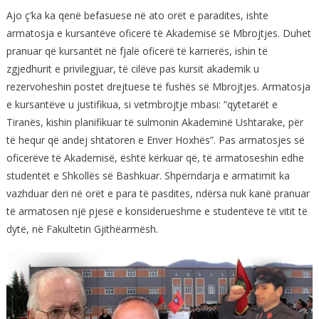
Ajo ç’ka ka qenë befasuese në ato orët e paradites, ishte
armatosja e kursantëve oficerë të Akademisë së Mbrojtjes. Duhet
pranuar që kursantët në fjalë oficerë të karrierës, ishin të
zgjedhurit e privilegjuar, të cilëve pas kursit akademik u
rezervoheshin postet drejtuese të fushës së Mbrojtjes. Armatosja
e kursantëve u justifikua, si vetmbrojtje mbasi: “qytetarët e
Tiranës, kishin planifikuar të sulmonin Akademinë Ushtarake, për
të hequr që andej shtatoren e Enver Hoxhës”. Pas armatosjes së
oficerëve të Akademisë, është kërkuar që, të armatoseshin edhe
studentët e Shkollës së Bashkuar. Shpërndarja e armatimit ka
vazhduar deri në orët e para të pasdites, ndërsa nuk kanë pranuar
të armatosen një pjesë e konsiderueshme e studentëve të vitit të
dytë, në Fakultetin Gjithëarmësh.