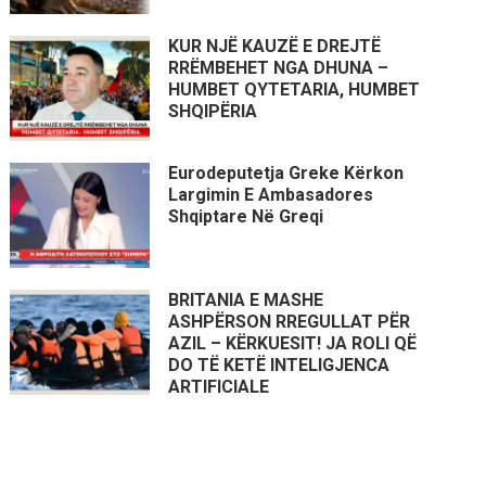
KUR NJË KAUZË E DREJTË
RRËMBEHET NGA DHUNA –
HUMBET QYTETARIA, HUMBET
SHQIPËRIA
Eurodeputetja Greke Kërkon
Largimin E Ambasadores
Shqiptare Në Greqi
BRITANIA E MASHE
ASHPËRSON RREGULLAT PËR
AZIL – KËRKUESIT! JA ROLI QË
DO TË KETË INTELIGJENCA
ARTIFICIALE