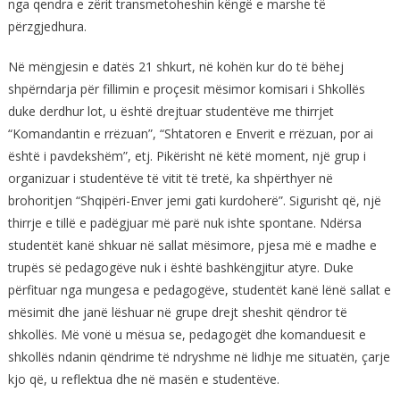
nga qendra e zërit transmetoheshin këngë e marshe të
përzgjedhura.
Në mëngjesin e datës 21 shkurt, në kohën kur do të bëhej
shpërndarja për fillimin e proçesit mësimor komisari i Shkollës
duke derdhur lot, u është drejtuar studentëve me thirrjet
“Komandantin e rrëzuan”, “Shtatoren e Enverit e rrëzuan, por ai
është i pavdekshëm”, etj. Pikërisht në këtë moment, një grup i
organizuar i studentëve të vitit të tretë, ka shpërthyer në
brohoritjen “Shqipëri-Enver jemi gati kurdoherë”. Sigurisht që, një
thirrje e tillë e padëgjuar më parë nuk ishte spontane. Ndërsa
studentët kanë shkuar në sallat mësimore, pjesa më e madhe e
trupës së pedagogëve nuk i është bashkëngjitur atyre. Duke
përfituar nga mungesa e pedagogëve, studentët kanë lënë sallat e
mësimit dhe janë lëshuar në grupe drejt sheshit qëndror të
shkollës. Më vonë u mësua se, pedagogët dhe komanduesit e
shkollës ndanin qëndrime të ndryshme në lidhje me situatën, çarje
kjo që, u reflektua dhe në masën e studentëve.