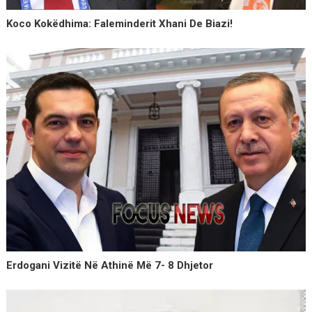
Koco Kokëdhima: Faleminderit Xhani De Biazi!
Erdogani Vizitë Në Athinë Më 7- 8 Dhjetor