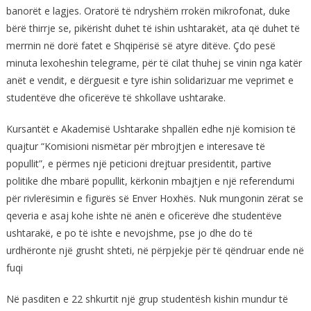
banorët e lagjes. Oratorë të ndryshëm rrokën mikrofonat, duke
bërë thirrje se, pikërisht duhet të ishin ushtarakët, ata që duhet të
merrnin në dorë fatet e Shqipërisë së atyre ditëve. Çdo pesë
minuta lexoheshin telegrame, për të cilat thuhej se vinin nga katër
anët e vendit, e dërguesit e tyre ishin solidarizuar me veprimet e
studentëve dhe oficerëve të shkollave ushtarake.
Kursantët e Akademisë Ushtarake shpallën edhe një komision të
quajtur “Komisioni nismëtar për mbrojtjen e interesave të
popullit”, e përmes një peticioni drejtuar presidentit, partive
politike dhe mbarë popullit, kërkonin mbajtjen e një referendumi
për rivlerësimin e figurës së Enver Hoxhës. Nuk mungonin zërat se
qeveria e asaj kohe ishte në anën e oficerëve dhe studentëve
ushtarakë, e po të ishte e nevojshme, pse jo dhe do të
urdhëronte një grusht shteti, në përpjekje për të qëndruar ende në
fuqi
Në pasditen e 22 shkurtit një grup studentësh kishin mundur të