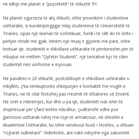
në lidhje me planet e “puçshtetit” të shkurtit ’91.
Në planet ogurzeza të atij shkurti, ishte provokimi i studentëve
ushtarakë, si kundërpërgjigje ndaj studentëve të Universitetit të
Tiranës, sipas një skenari të sofistikuar, fundi i të cilit do të ishte i
përlyer rëndë me gjak. Vetëm një muaj e gjysmë më parë, ishte
tentuar që, studentët e shkollave ushtarake të përdoreshin për të
mbajtur në rrethim “Qytetin Studenti”, një tentativë kjo të cilën
studentët nën uniformë e injoruan.
Në pasditen e 20 shkurtit, postoblloqet e shkollave ushtarake u
mbyllën, ç’ka nënkuptonte shkëputjen e kontaktit me rrugët e
Tiranës, në të cilat festohej pas rrëzimit të shtatores së Enverit.
Në orët e mbrëmjes, kur dhe u pa që, studentët nuk ishin të
shqetësuar për çfarë kishte ndodhur, çuditërisht edhe pse
garnizoni ushtarak ruhej me roje të armatosur, në sheshin e
Akademisë Ushtarake, ku ishte vendosur busti i Hoxhës, u shtuan
“rojtarët vullnetarë”. Ndërkohë, atë natë ndryshe nga zakonisht