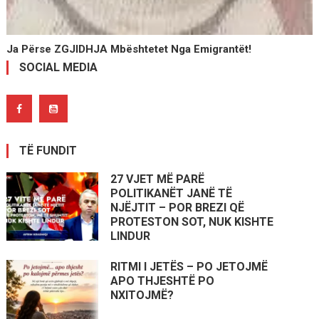
Ja Përse ZGJIDHJA Mbështetet Nga Emigrantët!
SOCIAL MEDIA
TË FUNDIT
27 VJET MË PARË
POLITIKANËT JANË TË
NJËJTIT – POR BREZI QË
PROTESTON SOT, NUK KISHTE
LINDUR
RITMI I JETËS – PO JETOJMË
APO THJESHTË PO
NXITOJMË?