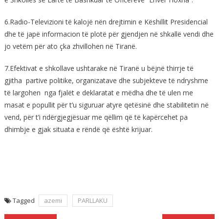
6.Radio-Televizioni të kalojë nën drejtimin e Këshillit Presidencial
dhe të japë informacion të plotë për gjendjen në shkallë vendi dhe
jo vetëm për ato çka zhvillohen në Tiranë.
7.Efektivat e shkollave ushtarake në Tiranë u bëjnë thirrje të
gjitha partive politike, organizatave dhe subjekteve të ndryshme
të largohen nga fjalët e deklaratat e mëdha dhe të ulen me
masat e popullit për t’u siguruar atyre qetësinë dhe stabilitetin në
vend, për t’i ndërgjegjësuar me qëllim që të kapërcehet pa
dhimbje e gjak situata e rëndë që është krijuar.
Tagged
azemi
PARLLAKU