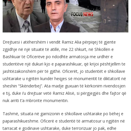
Drejtuesi i atëhershëm i vendit Ramiz Alia përpiqej të gjente
zgjidhje në një situatë të atillë, me 22 shkurt, në Shkollën e
Bashkuar të Oficerëve po ndodhte armatosja me urdhër e
studentëve një dukuri kjo e paparashikuar, që krijoi pështjellim te
jashtëzakonshëm për të gjithë. Oficerët, jo studentët e shkollave
ushtarake u ngritën kundër heqjes së monumentit të diktatorit në
sheshin “Skënderbej”. Ata madje guxuan të kërkonim rivendosjen
e tij, duke i’u drejtuar vetë Ramiz Alisë, si përgjegjës dhe fajtor që
nuk arriti t’a mbronte monumentin.
Tashmë, situata në garnizonin e shkollave ushtarake po bëhej e
paparashikueshme. Oficerë e studentë të armatosur u ngjitën në
tarracat e godinave ushtarake, duke terrorizuar jo pak, edhe