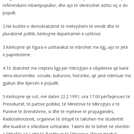
referendumi mbarëpopullor, dhe ajo të vlerësohet ashtu siç e do
populli.
2.Në kushte e demokratizimit të mëtejshëm të vendit dhe të
pluralizmit politik, kërkojmë departizimin e ushtrisë.
3.Kërkojmë që figura e ushtarakut të mbrohet me ligj, ajo të jetë
e paprekshme.
4.Të zbatohet me rreptësi ligji për mbrojtjen e objekteve që kanë
vlera ekonomike, sociale, kulturore, historike, që janë ndërtuar me
gjakun dhe djersën e popullit.
5.Kërkojmë që sot, më datën 22.2 1991, ora 17.00 përfaqësues të
Presidiumit, të partive politike, të Ministrive të Mbrojtjes e të
Punëve të Brendshme, si dhe të mjeteve të propagandës,
Radiotelevizionit, organeve të shtypit të takohen me studentët
dhe kuadrot e shkollave ushtarake. Takimi do të bëhet në sheshin
e Shkollës së Lartë të Bashkuar të Oficerëve “Enver Hoxha”.