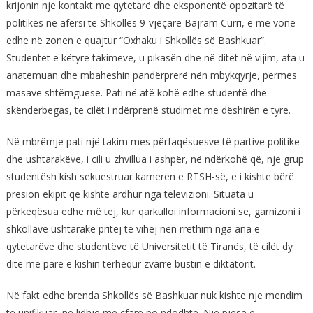
krijonin një kontakt me qytetarë dhe eksponentë opozitarë të
politikës në afërsi të Shkollës 9-vjeçare Bajram Curri, e më vonë
edhe në zonën e quajtur “Oxhaku i Shkollës së Bashkuar”.
Studentët e këtyre takimeve, u pikasën dhe në ditët në vijim, ata u
anatemuan dhe mbaheshin pandërprerë nën mbykqyrje, përmes
masave shtërnguese. Pati në atë kohë edhe studentë dhe
skënderbegas, të cilët i ndërprenë studimet me dëshirën e tyre.
Në mbrëmje pati një takim mes përfaqësuesve të partive politike
dhe ushtarakëve, i cili u zhvillua i ashpër, në ndërkohë që, një grup
studentësh kish sekuestruar kamerën e RTSH-së, e i kishte bërë
presion ekipit që kishte ardhur nga televizioni. Situata u
përkeqësua edhe më tej, kur qarkulloi informacioni se, garnizoni i
shkollave ushtarake pritej të vihej nën rrethim nga ana e
qytetarëve dhe studentëve të Universitetit të Tiranës, të cilët dy
ditë më parë e kishin tërhequr zvarrë bustin e diktatorit.
Në fakt edhe brenda Shkollës së Bashkuar nuk kishte një mendim
të unifikuar, në lidhje me çfarë po ndodhte. Një pjesë e