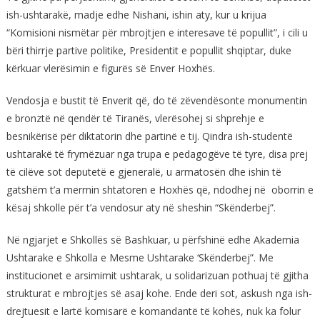
ish-ushtarakë, madje edhe Nishani, ishin aty, kur u krijua
“Komisioni nismëtar për mbrojtjen e interesave të popullit”, i cili u
bëri thirrje partive politike, Presidentit e popullit shqiptar, duke
kërkuar vlerësimin e figurës së Enver Hoxhës.
Vendosja e bustit të Enverit që, do të zëvendësonte monumentin
e bronztë në qendër të Tiranës, vlerësohej si shprehje e
besnikërisë për diktatorin dhe partinë e tij. Qindra ish-studentë
ushtarakë të frymëzuar nga trupa e pedagogëve të tyre, disa prej
të cilëve sot deputetë e gjeneralë, u armatosën dhe ishin të
gatshëm t’a merrnin shtatoren e Hoxhës që, ndodhej në oborrin e
kësaj shkolle për t’a vendosur aty në sheshin “Skënderbej”.
Në ngjarjet e Shkollës së Bashkuar, u përfshinë edhe Akademia
Ushtarake e Shkolla e Mesme Ushtarake ‘Skënderbej”. Me
institucionet e arsimimit ushtarak, u solidarizuan pothuaj të gjitha
strukturat e mbrojtjes së asaj kohe. Ende deri sot, askush nga ish-
drejtuesit e lartë komisarë e komandantë të kohës, nuk ka folur