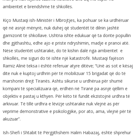
ambientet e brendshme të shkollës.
Kiço Mustaqi ish-Ministër i Mbrojtjes, ka pohuar se ka urdhëruar
që në asnjë mënyrë, nuk duhej që studentët të dilnin jashtë
garnizonit të shkollave. Ushtria ishte edukuar që ta donte popullin
dhe gjithashtu, edhe ajo e priste ndryshimin, madje e pranoi atë.
Nëse studentët ushtarakë, do të kishin dalë nga ambientet e
shkollës, me siguri do të ishte një katastrofë. Mustaqi fajëson
Ramiz Alinë teksa i është referuar atyre ditëve; “Unë as sot e kësaj
dite nuk e kuptoj urdhrin për të mobilizuar 15 brigadat që do të
marshonin drejt Tiranës. Ashtu sikurse u urdhërua për shumë
kompani të specializuara që, erdhën në Tiranë pa asnjë qëllim e
objektiv e pastaj u kthyen. Për këto të fundit ekzistojnë urdhra të
arkivuar. Të tillë urdhra e lëvizje ushtarake nuk vlejnë as për
veprime demonstrative e psikologjike, por ato, ama, vlejnë për të
akuzuar”.
Ish-Shefi i Shtabit të Përgjithshëm Halim Habazaj, është shprehur