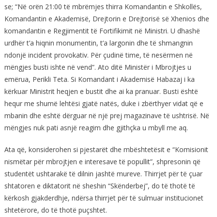
se; “Në orën 21:00 të mbrëmjes thirra Komandantin e Shkollës,
Komandantin e Akademisë, Drejtorin e Drejtorisë së Xhenios dhe
komandantin e Regjimentit të Fortifikimit në Ministri. U dhashë
urdhër t’a hiqnin monumentin, t’a largonin dhe të shmangnin
ndonjë incident provokativ. Për çudinë time, të nesërmen në
mëngjes busti ishte në vend”. Ato ditë Ministër i Mbrojtjes u
emërua, Perikli Teta. Si Komandant i Akademisë Habazaj i ka
kërkuar Ministrit heqjen e bustit dhe ai ka pranuar. Busti është
hequr me shumë lehtësi gjatë natës, duke i zbërthyer vidat që e
mbanin dhe eshtë dërguar në një prej magazinave të ushtrisë. Në
mëngjes nuk pati asnjë reagim dhe gjithçka u mbyll me aq.
Ata që, konsiderohen si pjestarët dhe mbështetësit e “Komisionit
nismëtar për mbrojtjen e interesave të popullit”, shpresonin që
studentët ushtarakë të dilnin jashtë mureve. Thirrjet për të çuar
shtatoren e diktatorit në sheshin “Skënderbej”, do të thotë të
kërkosh gjakderdhje, ndërsa thirrjet për të sulmuar institucionet
shtetërore, do të thotë puçshtet.