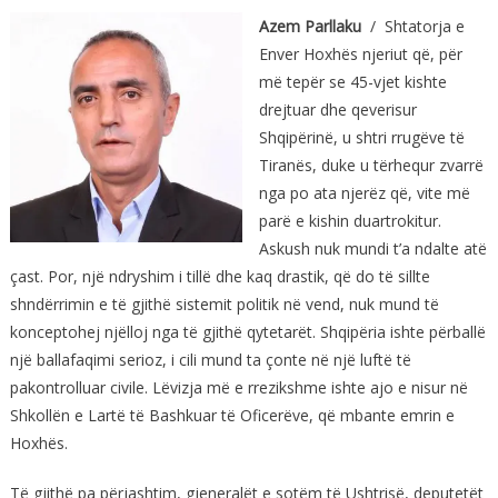
Azem Parllaku
/ Shtatorja e
Enver Hoxhës njeriut që, për
më tepër se 45-vjet kishte
drejtuar dhe qeverisur
Shqipërinë, u shtri rrugëve të
Tiranës, duke u tërhequr zvarrë
nga po ata njerëz që, vite më
parë e kishin duartrokitur.
Askush nuk mundi t’a ndalte atë
çast. Por, një ndryshim i tillë dhe kaq drastik, që do të sillte
shndërrimin e të gjithë sistemit politik në vend, nuk mund të
konceptohej njëlloj nga të gjithë qytetarët. Shqipëria ishte përballë
një ballafaqimi serioz, i cili mund ta çonte në një luftë të
pakontrolluar civile. Lëvizja më e rrezikshme ishte ajo e nisur në
Shkollën e Lartë të Bashkuar të Oficerëve, që mbante emrin e
Hoxhës.
Të gjithë pa përjashtim, gjeneralët e sotëm të Ushtrisë, deputetët