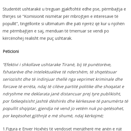
Studentët ushtarakë u treguan gjakftohtë edhe pse, përmbajtja e
thirrjes së “Komisionit nismëtar për mbrojtjen e interesave të
popullit”, tingëllonte si ultimatum dhe pati njerëz që kur u njohën
me përmbajtjen e saj, menduan të tmerruar se vendi po
kërcënohej realisht me puç ushtarak.
Peticioni
“Efektivi i shkollave ushtarake Tiranë, bij të punëtorëve,
fshatarëve dhe intelektualëve të ndershëm, të shqetësuar
seriozisht dhe të indinjuar thellë nga veprimet kriminale dhe
forcave të errëta, ndaj të cilëve partitë politike dhe shoqatat e
ndryshme me deklarata janë distancuar prej tyre publikisht,
por fatkeqësisht jashtë dëshirës dhe kërkesave të panumërta të
popullit shqiptar, gjendja në vend jo vetëm nuk po qetësohet,
por keqësohet gjithnjë e më shumë, ndaj kërkojmë;
1.Figura e Enver Hoxhës të vendoset menjëherë me anën e një