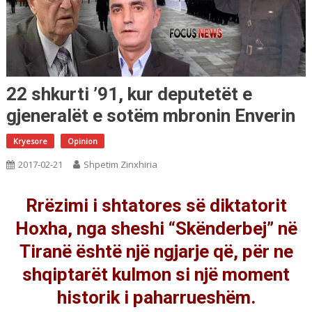
22 shkurti ’91, kur deputetët e
gjeneralët e sotëm mbronin Enverin
Kryesore
Opinion
2017-02-21
Shpetim Zinxhiria
Rrëzimi i shtatores së diktatorit
Hoxha, nga sheshi “Skënderbej” në
Tiranë është një ngjarje që, për ne
shqiptarët kulmon si një moment
historik i paharrueshëm.