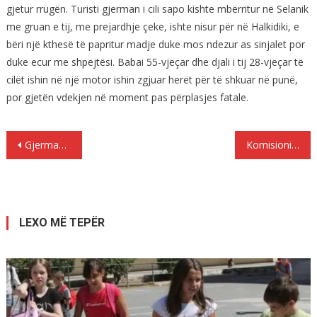
gjetur rrugën. Turisti gjerman i cili sapo kishte mbërritur në Selanik
me gruan e tij, me prejardhje çeke, ishte nisur për në Halkidiki, e
bëri një kthesë të papritur madje duke mos ndezur as sinjalet por
duke ecur me shpejtësi. Babai 55-vjeçar dhe djali i tij 28-vjeçar të
cilët ishin në një motor ishin zgjuar herët për të shkuar në punë,
por gjetën vdekjen në moment pas përplasjes fatale.
Lëvizje
Gjermania dëboi 150 refugjatë nga Shqipëria dhe Kosova
Komisioni; Kontrollet kufitare në Shengen të shtyhen deri në tre vjet
te
postimet
LEXO MË TEPËR