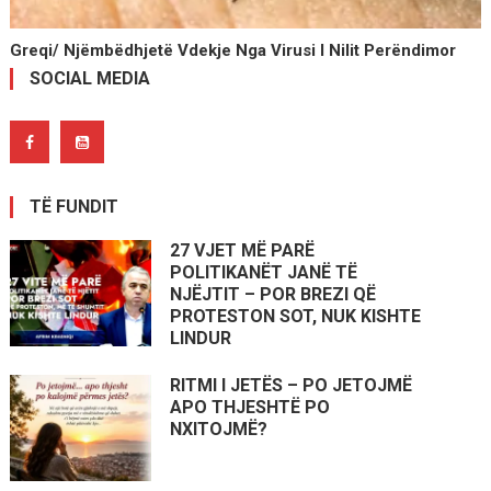
Greqi/ Njëmbëdhjetë Vdekje Nga Virusi I Nilit Perëndimor
SOCIAL MEDIA
TË FUNDIT
27 VJET MË PARË
POLITIKANËT JANË TË
NJËJTIT – POR BREZI QË
PROTESTON SOT, NUK KISHTE
LINDUR
RITMI I JETËS – PO JETOJMË
APO THJESHTË PO
NXITOJMË?