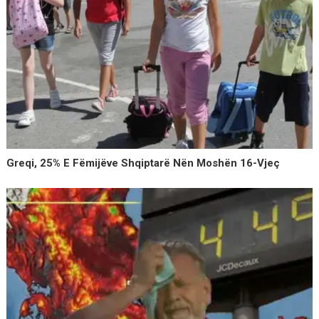
Greqi, 25% E Fëmijëve Shqiptarë Nën Moshën 16-Vjeç