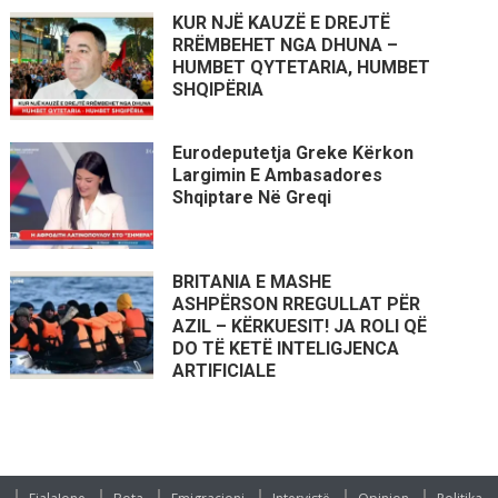
KUR NJË KAUZË E DREJTË
RRËMBEHET NGA DHUNA –
HUMBET QYTETARIA, HUMBET
SHQIPËRIA
Eurodeputetja Greke Kërkon
Largimin E Ambasadores
Shqiptare Në Greqi
BRITANIA E MASHE
ASHPËRSON RREGULLAT PËR
AZIL – KËRKUESIT! JA ROLI QË
DO TË KETË INTELIGJENCA
ARTIFICIALE