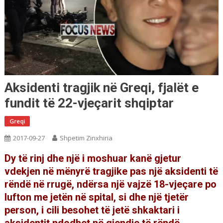
Aksidenti tragjik në Greqi, fjalët e
fundit të 22-vjeçarit shqiptar
Greqi
2017-09-27
Shpetim Zinxhiria
Dy të rinj dhe një i moshuar kanë gjetur
vdekjen në mënyrë tragjike pas një aksidenti të
rëndë në rrugë, ndërsa një vajzë 18-vjeçare po
lufton me jetën në spital, si dhe një tjetër
person, i cili besohet të jetë shkaktari i
aksidentit ndodhet në gjendje të rëndë.