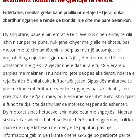
Ndërkohë, mediat greke kanë publikuar detaje të tjera, duka
zbardhur ngjarjen e rëndë që tronditi një ditë më parë Selanikun.
Dy shqiptarë, babë e bir, emrat e të cilëve nuk dihen ende, të cilit
ishin nisur për në punë, nuk janë kthyer më gjallë në shtëpi, pasi
motori me të cilin udhëtonin u përplas me një automjet i cili
drejtohet nga një turist gjerman. Një tjetër motor, në të cilin
udhëtonte një grek 22-vjeçar dhe e dashura e tij 18-vjeçare u
përplas me makinën. I riu ndërroi jetë pak pas aksidentit, ndërsa e
reja është në spital duke luftuar për jetën. Sipas dëshmitarëve të
parë që kanë mbërritur në vendin e ngjarjes pas aksidentit, i riu
grek thoshte se “jam mirë, po Elena ime si është”. Këto ishin fjalët
e fundit të djalit të dashuruar që interesohej për adoleshenten.
Dy motorët sipas hetuesve ishin duke ecur me shpejtësi. Ndërsa
si shkak i aksidentit thuhet se është bërë shoferi gjerman, i cili ka
marrë në rrugë kthesën në mënyrë të papritur, pas një
informacioni gabim që i kishte dhënë GPS që po përdorte për të