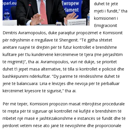
duhet të jetë
mjeti i fundit,” tha
komisioneri i
Emigracionit
Dimitris Avramopoulos, duke paraqitur propozimet e Komisionit
për ndryshimin e rregullave të Shengenit. “Të gjitha shtetet
anëtare ruajnë të drejtën për të futur kontrollet e brendshme
kufitare për t’iu kundërvënë kërcënimeve të tjera (me përjashtim
të migrimit)”, tha ai. Avramopoulos, vuri në dukje, se prioritet
duhet t’i jepet masa alternative, të tilla si kontrollet e policisë dhe
bashkëpunimi ndërkufitar. “Dy parime të rëndësishme duhet të
jenë të balancuara: Liria e lëvizjes dhe nevoja për të përballuar
kërcënimet kryesore të sigurisë,” tha ai.
Për më tepër, Komisioni propozon masat mbrojtëse procedurale
të rrepta për të siguruar që kontrollet në kufijtë e brendshëm të
mbetet një masë e jashtëzakonshme e instancës së fundit dhe të
përdoret vetëm nëse ato janë të nevojshme dhe proporcionale