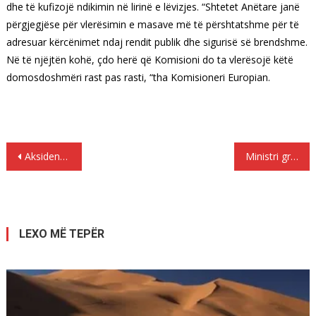
dhe të kufizojë ndikimin në lirinë e lëvizjes. “Shtetet Anëtare janë
përgjegjëse për vlerësimin e masave më të përshtatshme për të
adresuar kërcënimet ndaj rendit publik dhe sigurisë së brendshme.
Në të njëjtën kohë, çdo herë që Komisioni do ta vlerësojë këtë
domosdoshmëri rast pas rasti, “tha Komisioneri Europian.
Lëvizje
Aksidenti tragjik në Greqi, fjalët e fundit të 22-vjeçarit shqiptar
Ministri grek: Politikanët që nuk respektojnë të drejtat e pakicës greke nuk mund të mbajnë nënshtetësinë greke.
te
postimet
LEXO MË TEPËR