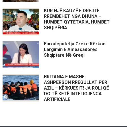
KUR NJË KAUZË E DREJTË
RRËMBEHET NGA DHUNA –
HUMBET QYTETARIA, HUMBET
SHQIPËRIA
Eurodeputetja Greke Kërkon
Largimin E Ambasadores
Shqiptare Në Greqi
BRITANIA E MASHE
ASHPËRSON RREGULLAT PËR
AZIL – KËRKUESIT! JA ROLI QË
DO TË KETË INTELIGJENCA
ARTIFICIALE