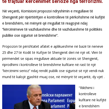
të trajtuar kërcënimet serioze nga terrorizmi.
Në veçanti, Komisioni propozoi ndryshimin e rregullave të
Shengenit për ripërtëritjen e kontrolleve të përkohshme në kufijtë
e brendshëm, në mënyrë që rregullat të reagojnë ndaj
“kërcënimeve të vazhdueshme dhe të vazhdueshme të politikës
publike ose sigurisë së brendshme”.
Propozon të përshtatet afatet e aplikueshme në bazë të neneve
25 dhe 27 të Kodit të Kufijve të Shengenit deri në një vit. Vlen të
përmendet se sipas rregullave aktuale të zonës së Shengenit,
riprodhimi i kontrolleve të brendshme kufitare në rast të një
“kërcënimi serioz” ndaj rendit publik ose sigurisë së një vendi nuk
mund të kalojë gjashtë muaj ose, në mënyrë të veçantë, dy vjet .
“Rikthimi i
kontrolleve
kufitare në kufijtë
e brendshëm