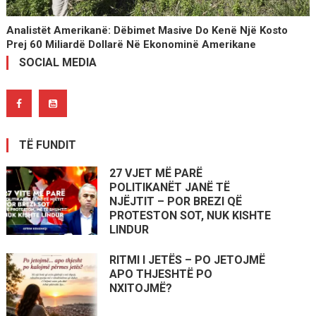
Analistët Amerikanë: Dëbimet Masive Do Kenë Një Kosto
Prej 60 Miliardë Dollarë Në Ekonominë Amerikane
SOCIAL MEDIA
TË FUNDIT
27 VJET MË PARË
POLITIKANËT JANË TË
NJËJTIT – POR BREZI QË
PROTESTON SOT, NUK KISHTE
LINDUR
RITMI I JETËS – PO JETOJMË
APO THJESHTË PO
NXITOJMË?