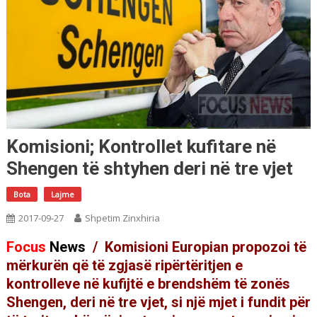
Komisioni; Kontrollet kufitare në
Shengen të shtyhen deri në tre vjet
Bota
Lajme
2017-09-27
Shpetim Zinxhiria
Focus
News
/ Komisioni Europian propozoi të
mërkurën që të zgjasë ripërtëritjen e
kontrolleve në kufijtë e brendshëm të zonës
Shengen, deri në tre vjet, si një mjet i fundit për