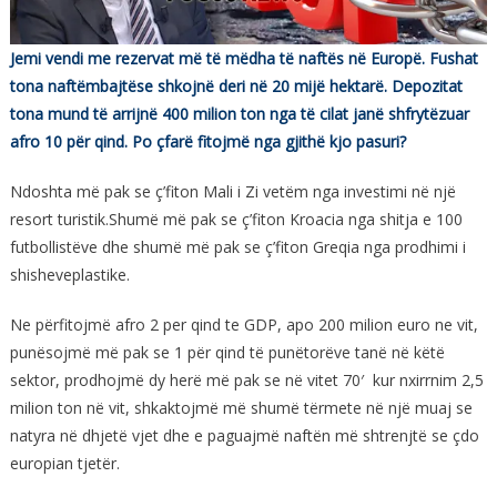
Jemi vendi me rezervat më të mëdha të naftës në Europë. Fushat
tona naftëmbajtëse shkojnë deri në 20 mijë hektarë. Depozitat
tona mund të arrijnë 400 milion ton nga të cilat janë shfrytëzuar
afro 10 për qind. Po çfarë fitojmë nga gjithë kjo pasuri?
Ndoshta më pak se ç’fiton Mali i Zi vetëm nga investimi në një
resort turistik.Shumë më pak se ç’fiton Kroacia nga shitja e 100
futbollistëve dhe shumë më pak se ç’fiton Greqia nga prodhimi i
shisheveplastike.
Ne përfitojmë afro 2 per qind te GDP, apo 200 milion euro ne vit,
punësojmë më pak se 1 për qind të punëtorëve tanë në këtë
sektor, prodhojmë dy herë më pak se në vitet 70′ kur nxirrnim 2,5
milion ton në vit, shkaktojmë më shumë tërmete në një muaj se
natyra në dhjetë vjet dhe e paguajmë naftën më shtrenjtë se çdo
europian tjetër.