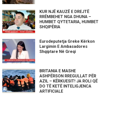
KUR NJË KAUZË E DREJTË
RRËMBEHET NGA DHUNA –
HUMBET QYTETARIA, HUMBET
SHQIPËRIA
Eurodeputetja Greke Kërkon
Largimin E Ambasadores
Shqiptare Në Greqi
BRITANIA E MASHE
ASHPËRSON RREGULLAT PËR
AZIL – KËRKUESIT! JA ROLI QË
DO TË KETË INTELIGJENCA
ARTIFICIALE