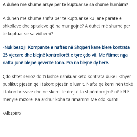
A duhen më shumë arsye për te kuptuar se sa shumë humbim?
A duhen më shumë shifra për të kuptuar se ku janë paratë e
shkollave dhe spitaleve që na mungojnë? A duhet më shumë për
të kuptuar se sa vidhemi?
-Nuk besoj! Kompanitë e naftës në Shqipëri kanë blerë kontrata
25 vjecare dhe blejnë kontrollorët e tyre çdo vit. Me fitimet nga
nafta jonë blejnë qeveritë tona. Pra na blejnë dy herë.
Çdo shtet serioz do t’i kishte rishikuar këto kontrata duke i kthyer
publikut pjesën që i takon: pjesën e luanit. Nafta që kemi nën tokë
i takon brezave dhe ne skemi të drejtë ta shpërdorojmë në këtë
mënyrë mizore. Ka ardhur koha ta rimarrim! Me cdo kusht!
/Albspirit/