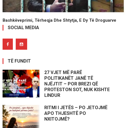
Bashkëveprimi, Tërheqja Dhe Shtytja, E Dy Të Droguarve
SOCIAL MEDIA
TË FUNDIT
27 VJET MË PARË
POLITIKANËT JANË TË
NJËJTIT – POR BREZI QË
PROTESTON SOT, NUK KISHTE
LINDUR
RITMI I JETËS – PO JETOJMË
APO THJESHTË PO
NXITOJMË?