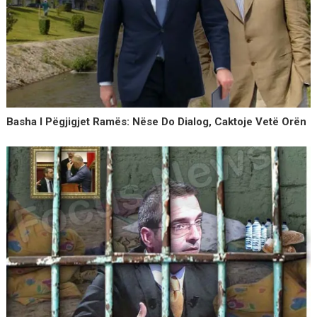
Basha I Pëgjigjet Ramës: Nëse Do Dialog, Caktoje Vetë Orën