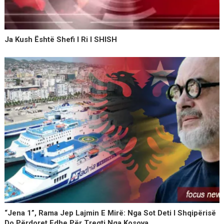
Ja Kush Është Shefi I Ri I SHISH
“Jena 1”, Rama Jep Lajmin E Mirë: Nga Sot Deti I Shqipërisë
Do Përdoret Edhe Për Tregti Nga Kosova