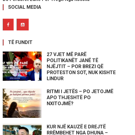
SOCIAL MEDIA
TË FUNDIT
27 VJET MË PARË
POLITIKANËT JANË TË
NJËJTIT – POR BREZI QË
PROTESTON SOT, NUK KISHTE
LINDUR
RITMI I JETËS – PO JETOJMË
APO THJESHTË PO
NXITOJMË?
KUR NJË KAUZË E DREJTË
RRËMBEHET NGA DHUNA –