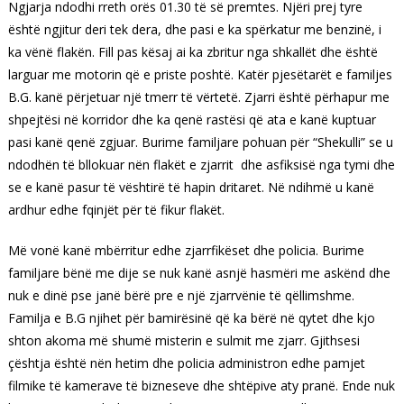
Ngjarja ndodhi rreth orës 01.30 të së premtes. Njëri prej tyre
është ngjitur deri tek dera, dhe pasi e ka spërkatur me benzinë, i
ka vënë flakën. Fill pas kësaj ai ka zbritur nga shkallët dhe është
larguar me motorin që e priste poshtë. Katër pjesëtarët e familjes
B.G. kanë përjetuar një tmerr të vërtetë. Zjarri është përhapur me
shpejtësi në korridor dhe ka qenë rastësi që ata e kanë kuptuar
pasi kanë qenë zgjuar. Burime familjare pohuan për “Shekulli” se u
ndodhën të bllokuar nën flakët e zjarrit dhe asfiksisë nga tymi dhe
se e kanë pasur të vështirë të hapin dritaret. Në ndihmë u kanë
ardhur edhe fqinjët për të fikur flakët.
Më vonë kanë mbërritur edhe zjarrfikëset dhe policia. Burime
familjare bënë me dije se nuk kanë asnjë hasmëri me askënd dhe
nuk e dinë pse janë bërë pre e një zjarrvënie të qëllimshme.
Familja e B.G njihet për bamirësinë që ka bërë në qytet dhe kjo
shton akoma më shumë misterin e sulmit me zjarr. Gjithsesi
çështja është nën hetim dhe policia administron edhe pamjet
filmike të kamerave të bizneseve dhe shtëpive aty pranë. Ende nuk