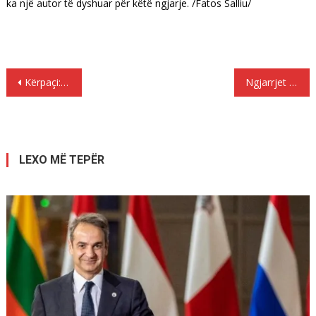
ka një autor të dyshuar për këtë ngjarje. /Fatos Salliu/
Lëvizje
Kërpaçi: Shqiptarët po ikin prej Rilindjes dhe prej oligarkëve
Ngjarrjet më të rëndësishme që kanë ndodhur më 9 korrik?
te
postimet
LEXO MË TEPËR