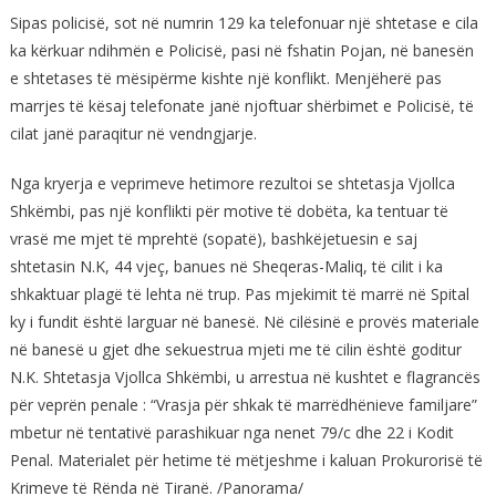
Sipas policisë, sot në numrin 129 ka telefonuar një shtetase e cila
ka kërkuar ndihmën e Policisë, pasi në fshatin Pojan, në banesën
e shtetases të mësipërme kishte një konflikt. Menjëherë pas
marrjes të kësaj telefonate janë njoftuar shërbimet e Policisë, të
cilat janë paraqitur në vendngjarje.
Nga kryerja e veprimeve hetimore rezultoi se shtetasja Vjollca
Shkëmbi, pas një konflikti për motive të dobëta, ka tentuar të
vrasë me mjet të mprehtë (sopatë), bashkëjetuesin e saj
shtetasin N.K, 44 vjeç, banues në Sheqeras-Maliq, të cilit i ka
shkaktuar plagë të lehta në trup. Pas mjekimit të marrë në Spital
ky i fundit është larguar në banesë. Në cilësinë e provës materiale
në banesë u gjet dhe sekuestrua mjeti me të cilin është goditur
N.K. Shtetasja Vjollca Shkëmbi, u arrestua në kushtet e flagrancës
për veprën penale : “Vrasja për shkak të marrëdhënieve familjare”
mbetur në tentativë parashikuar nga nenet 79/c dhe 22 i Kodit
Penal. Materialet për hetime të mëtjeshme i kaluan Prokurorisë të
Krimeve të Rënda në Tiranë. /Panorama/