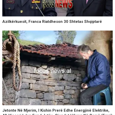
Azilkërkuesit, Franca Riatdheson 30 Shtetas Shqiptarë
Jetonte Në Mjerim, I Kishin Prerë Edhe Energjinë Elektrike,