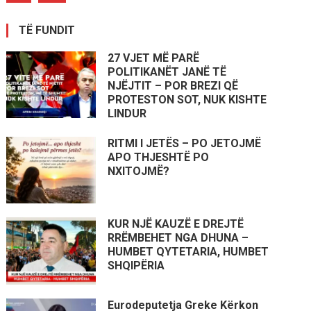
TË FUNDIT
27 VJET MË PARË
POLITIKANËT JANË TË
NJËJTIT – POR BREZI QË
PROTESTON SOT, NUK KISHTE
LINDUR
RITMI I JETËS – PO JETOJMË
APO THJESHTË PO
NXITOJMË?
KUR NJË KAUZË E DREJTË
RRËMBEHET NGA DHUNA –
HUMBET QYTETARIA, HUMBET
SHQIPËRIA
Eurodeputetja Greke Kërkon