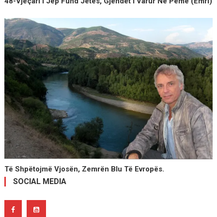
48-Vjeçari I Jep Fund Jetës, Gjendet I Varur Në Pemë (Emri)
Të Shpëtojmë Vjosën, Zemrën Blu Të Evropës.
SOCIAL MEDIA