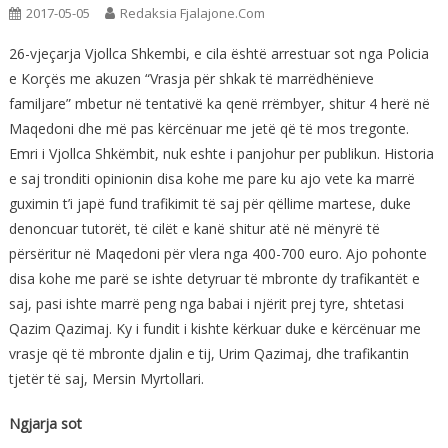
2017-05-05
Redaksia Fjalajone.com
26-vjeçarja Vjollca Shkembi, e cila është arrestuar sot nga Policia
e Korçës me akuzen “Vrasja për shkak të marrëdhënieve
familjare” mbetur në tentativë ka qenë rrëmbyer, shitur 4 herë në
Maqedoni dhe më pas kërcënuar me jetë që të mos tregonte.
Emri i Vjollca Shkëmbit, nuk eshte i panjohur per publikun. Historia
e saj tronditi opinionin disa kohe me pare ku ajo vete ka marrë
guximin t’i japë fund trafikimit të saj për qëllime martese, duke
denoncuar tutorët, të cilët e kanë shitur atë në mënyrë të
përsëritur në Maqedoni për vlera nga 400-700 euro. Ajo pohonte
disa kohe me parë se ishte detyruar të mbronte dy trafikantët e
saj, pasi ishte marrë peng nga babai i njërit prej tyre, shtetasi
Qazim Qazimaj. Ky i fundit i kishte kërkuar duke e kërcënuar me
vrasje që të mbronte djalin e tij, Urim Qazimaj, dhe trafikantin
tjetër të saj, Mersin Myrtollari.
Ngjarja sot