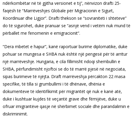
ndërkombëtar në të gjitha versionet e tij”, nënvizon drafti 25-
faqësh të “Marrëveshjes Globale për Migracionin e Sigurt,
Koordinuar dhe Ligjor”. Drafti thekson se “sovraniteti i shteteve”
do të sigurohet, duke pranuar se “asnjë vend i vetëm nuk mund të
përballet me fenomenin e emigracionit”.
“Dera mbetet e hapur”, kanë raportuar burime diplomatike, duke
pohuar se mungesa e SHBA nuk është një pengesë për të arritur
një marrëveshje. Hungaria, e cila fillimisht ndoqi shembullin e
SHBA, përfundimisht njoftoi se do të marrë pjesë në negociata,
sipas burimeve të njëjta. Draft marrëveshja përcakton 22 masa
specifike, të tilla si grumbullimi i të dhënave, dhënia e
dokumenteve të identifikimit për migrantët që nuk e kanë atë,
duke i kushtuar kujdes të veçantë grave dhe fëmijëve, duke u
ofruar imigrantëve qasje në shërbimet sociale dhe parandalimin e
diskriminimit.