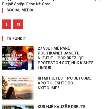
Blejnë Shtëpi Edhe Në Greqi
SOCIAL MEDIA
TË FUNDIT
27 VJET MË PARË
POLITIKANËT JANË TË
NJËJTIT – POR BREZI QË
PROTESTON SOT, NUK KISHTE
LINDUR
RITMI I JETËS – PO JETOJMË
APO THJESHTË PO
NXITOJMË?
KUR NJË KAUZË E DREJTË