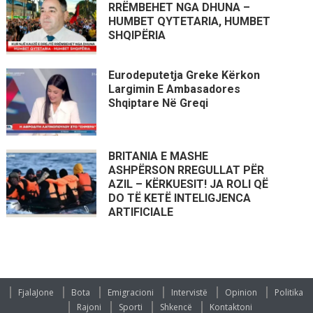
RRËMBEHET NGA DHUNA –
HUMBET QYTETARIA, HUMBET
SHQIPËRIA
Eurodeputetja Greke Kërkon
Largimin E Ambasadores
Shqiptare Në Greqi
BRITANIA E MASHE
ASHPËRSON RREGULLAT PËR
AZIL – KËRKUESIT! JA ROLI QË
DO TË KETË INTELIGJENCA
ARTIFICIALE
FjalaJone
Bota
Emigracioni
Intervistë
Opinion
Politika
Rajoni
Sporti
Shkencë
Kontaktoni