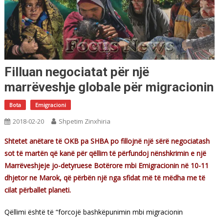
Filluan negociatat për një
marrëveshje globale për migracionin
Bota
Emigracioni
2018-02-20
Shpetim Zinxhiria
Shtetet anëtare të OKB pa SHBA po fillojnë një sërë negociatash
sot të martën që kanë për qëllim të përfundoj nënshkrimin e një
Marrëveshjeje jo-detyruese Botërore mbi Emigracionin në 10-11
dhjetor ne Marok, që përbën një nga sfidat më të mëdha me të
cilat përballet planeti.
Qëllimi është të “forcojë bashkëpunimin mbi migracionin