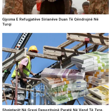
Gjysma E Refugjatëve Sirianëve Duan Të Qëndrojnë Në
Turqi
Shqiptarët Në Greqi Depozitojnë Paratë Në Vend Të Tyre,