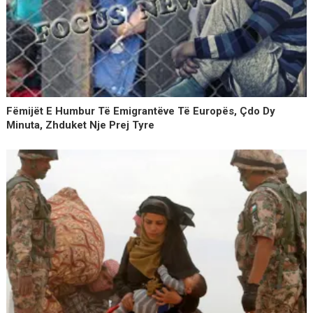
Fëmijët E Humbur Të Emigrantëve Të Europës, Çdo Dy
Minuta, Zhduket Nje Prej Tyre