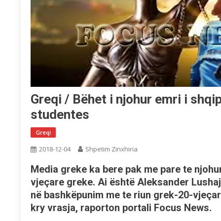
Greqi / Bëhet i njohur emri i shqi
studentes
Greqi
2018-12-04
Shpetim Zinxhiria
Media greke ka bere pak me pare te njohur
vjeçare greke. Ai është Aleksander Lushaj,
në bashkëpunim me te riun grek-20-vjeçar
kry vrasja, raporton portali Focus News.