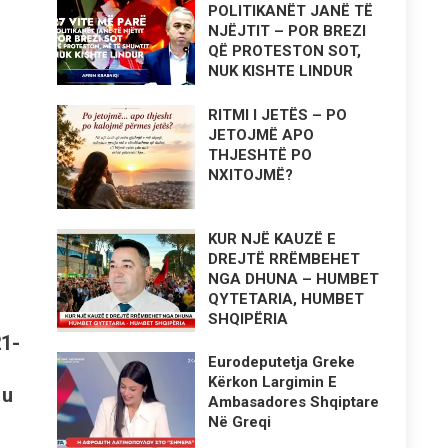
POLITIKANËT JANË TË
NJËJTIT – POR BREZI
QË PROTESTON SOT,
NUK KISHTE LINDUR
RITMI I JETËS – PO
JETOJMË APO
THJESHTË PO
NXITOJMË?
KUR NJË KAUZË E
DREJTË RRËMBEHET
NGA DHUNA – HUMBET
QYTETARIA, HUMBET
SHQIPËRIA
21-
Eurodeputetja Greke
Kërkon Largimin E
 u
Ambasadores Shqiptare
Në Greqi