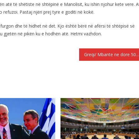
ën atë të shëtiste në shtëpinë e Manolisit, ku ishin njohur kete vere. A
refuzoi. Pastaj njëri prej tyre e goditi në kokë.
furgon dhe të hidhet në det. Kjo është bërë në afërsi të shtëpisë së
u gjetën në pikën ku e hodhën atë. Hetmi vazhdon.
Greqi/ Mbante ne dore 50 euro, vritet 18-vjeçari shqip