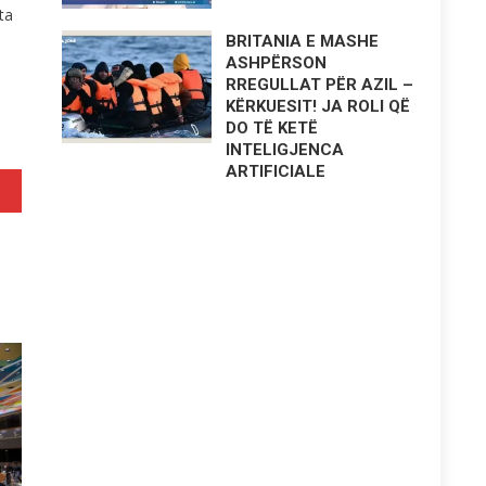
ta
BRITANIA E MASHE
ASHPËRSON
RREGULLAT PËR AZIL –
KËRKUESIT! JA ROLI QË
DO TË KETË
INTELIGJENCA
ARTIFICIALE
tar