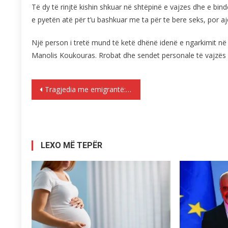
Të dy të rinjtë kishin shkuar në shtëpinë e vajzes dhe e bind
e pyetën atë për t’u bashkuar me ta për te bere seks, por ajo 
Një person i tretë mund të ketë dhënë idenë e ngarkimit në 
Manolis Koukouras. Rrobat dhe sendet personale të vajzës 
Lëvizje
Tragjedia me emigrantë: Tre të vdekur nga të ftohtit në kufirin greko-turk
te
postimet
LEXO MË TEPËR