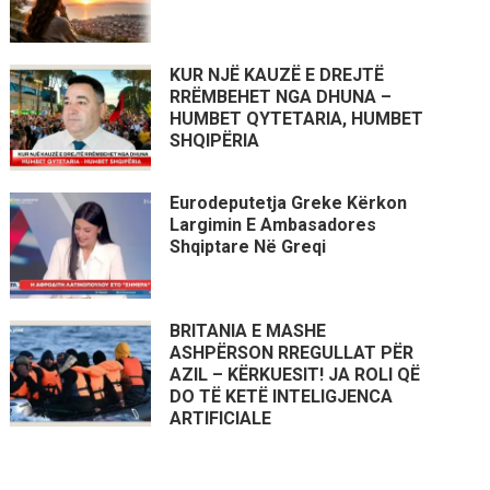
KUR NJË KAUZË E DREJTË
RRËMBEHET NGA DHUNA –
HUMBET QYTETARIA, HUMBET
SHQIPËRIA
Eurodeputetja Greke Kërkon
Largimin E Ambasadores
Shqiptare Në Greqi
BRITANIA E MASHE
ASHPËRSON RREGULLAT PËR
AZIL – KËRKUESIT! JA ROLI QË
DO TË KETË INTELIGJENCA
ARTIFICIALE