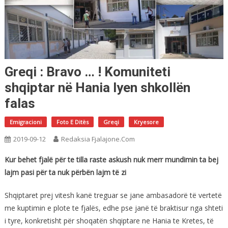
Greqi : Bravo … ! Komuniteti
shqiptar në Hania lyen shkollën
falas
Emigracioni
Foto E Ditës
Greqi
Kryesore
2019-09-12
Redaksia Fjalajone.com
Kur behet fjalë për te tilla raste askush nuk merr mundimin ta bej
lajm pasi për ta nuk përbën lajm të zi
Shqiptaret prej vitesh kanë treguar se jane ambasadorë të vertetë
me kuptimin e plote te fjalës, edhe pse janë të braktisur nga shteti
i tyre, konkretisht për shoqatën shqiptare ne Hania te Kretes, të