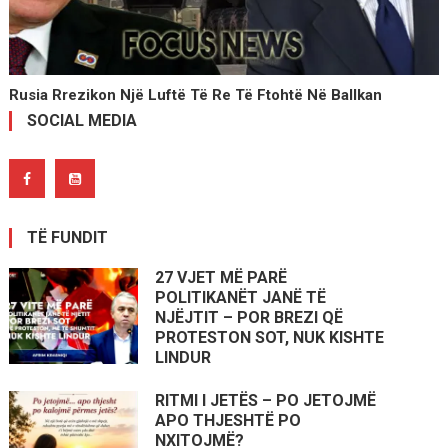
Rusia Rrezikon Një Luftë Të Re Të Ftohtë Në Ballkan
SOCIAL MEDIA
TË FUNDIT
27 VJET MË PARË
POLITIKANËT JANË TË
NJËJTIT – POR BREZI QË
PROTESTON SOT, NUK KISHTE
LINDUR
RITMI I JETËS – PO JETOJMË
APO THJESHTË PO
NXITOJMË?