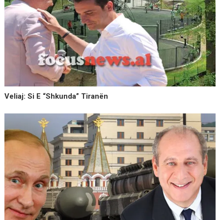
Veliaj: Si E “shkunda” Tiranën