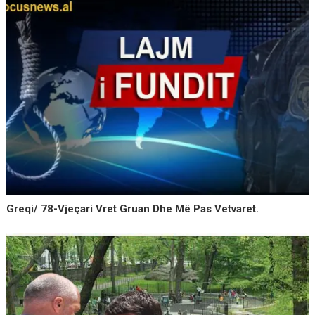
Greqi/ 78-Vjeçari Vret Gruan Dhe Më Pas Vetvaret.