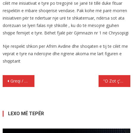
cilët me inisiativat e tyre po tregojnë se janë të tillë duke fituar
respektin e mbare shoqerisë vendase. Pak kohe më parë morren
inisiativen për te ndertuar nje urë te shkaterruar, ndërsa sot ata
dorëzuan se lyeri falas një shkollë , ku do të mësojnë gjuhen
shqipe femijet e tyre. Bëhet fjalë për Gjimnazin nr 1 në Chrysopigi
Nje respekt shkon per Afrim Avdine dhe shoqaten e tij te cilët me
veprat e tyre na nderojne dhe ngrene akoma me lart figuren e
shqiptarit
Lëvizje
Greqi / Tension në burgun Avlona me protagonist shqiptarë dhe afrikanë.
“O Zot ç’më ka gjetur me këtë njeri”, nuk përmbahet Meta: Ky kërkon “Urdhërin e Tao-Spiropalit”
te
postimet
LEXO MË TEPËR