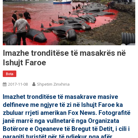
Imazhe tronditëse të masakrës në
Ishujt Faroe
Bota
2017-11-08
Shpetim Zinxhiria
Imazhet tronditëse të masakrave masive
delfineve me ngjyre të zi në Ishujt Faroe ka
zbuluar rrjeti amerikan Fox News. Fotografitë
janë marrë nga vullnetarë nga Organizata
Botërore e Oqeaneve të Bregut të Detit, i cili i
paraqiti turistët për të ndjekur nga afër