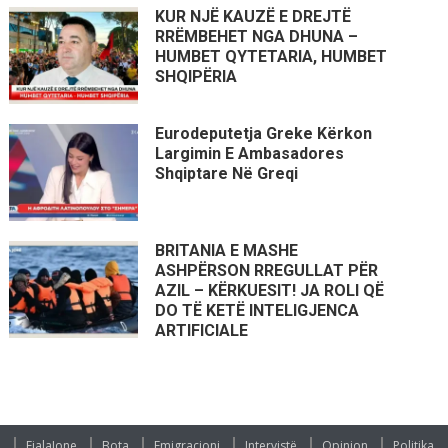
KUR NJË KAUZË E DREJTË
RRËMBEHET NGA DHUNA –
HUMBET QYTETARIA, HUMBET
SHQIPËRIA
Eurodeputetja Greke Kërkon
Largimin E Ambasadores
Shqiptare Në Greqi
BRITANIA E MASHE
ASHPËRSON RREGULLAT PËR
AZIL – KËRKUESIT! JA ROLI QË
DO TË KETË INTELIGJENCA
ARTIFICIALE
FjalaJone
Bota
Emigracioni
Intervistë
Opinion
Politika