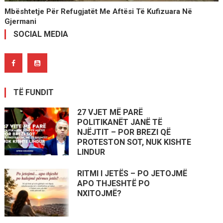
Mbështetje Për Refugjatët Me Aftësi Të Kufizuara Në
Gjermani
SOCIAL MEDIA
TË FUNDIT
27 VJET MË PARË
POLITIKANËT JANË TË
NJËJTIT – POR BREZI QË
PROTESTON SOT, NUK KISHTE
LINDUR
RITMI I JETËS – PO JETOJMË
APO THJESHTË PO
NXITOJMË?