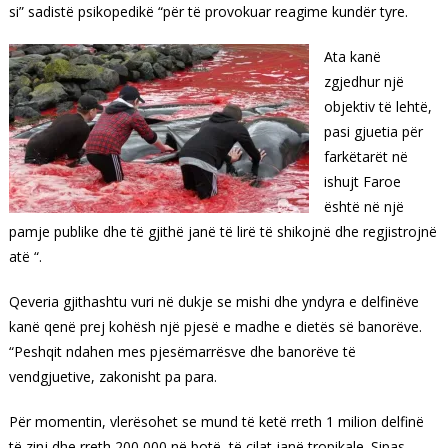
si” sadistë psikopedikë “për të provokuar reagime kundër tyre.
Ata kanë
zgjedhur një
objektiv të lehtë,
pasi gjuetia për
farkëtarët në
ishujt Faroe
është në një
pamje publike dhe të gjithë janë të lirë të shikojnë dhe regjistrojnë
atë “.
Qeveria gjithashtu vuri në dukje se mishi dhe yndyra e delfinëve
kanë qenë prej kohësh një pjesë e madhe e dietës së banorëve.
“Peshqit ndahen mes pjesëmarrësve dhe banorëve të
vendgjuetive, zakonisht pa para.
Për momentin, vlerësohet se mund të ketë rreth 1 milion delfinë
të zinj dhe rreth 200,000 në botë, të cilat janë tropikale. Sipas