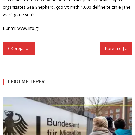
organizatës Sea Shepherd, çdo vit rreth 1.000 delfine te zinjë janë
vrarë gjatë verës.
Burimi: www.lifo.gr
Lëvizje
Koreja e Veriut: Sanksionet e imponuara na prekin gratë dhe fëmijët
Koreja e Jugut ofron 800,000 dollarë për refugjatët
te
postimet
LEXO MË TEPËR