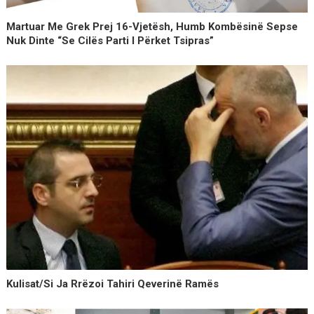
Martuar Me Grek Prej 16-Vjetësh, Humb Kombësinë Sepse
Nuk Dinte “se Cilës Parti I Përket Tsipras”
Kulisat/Si Ja Rrëzoi Tahiri Qeverinë Ramës