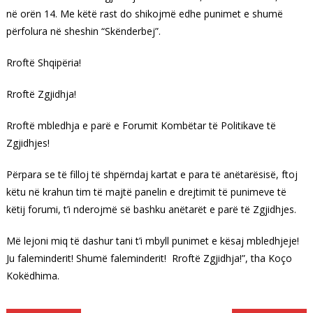
në orën 14. Me këtë rast do shikojmë edhe punimet e shumë
përfolura në sheshin “Skënderbej”.
Rroftë Shqipëria!
Rroftë Zgjidhja!
Rroftë mbledhja e parë e Forumit Kombëtar të Politikave të
Zgjidhjes!
Përpara se të filloj të shpërndaj kartat e para të anëtarësisë, ftoj
këtu në krahun tim të majtë panelin e drejtimit të punimeve të
këtij forumi, t’i nderojmë së bashku anëtarët e parë të Zgjidhjes.
Më lejoni miq të dashur tani t’i mbyll punimet e kësaj mbledhjeje!
Ju faleminderit! Shumë faleminderit! Rroftë Zgjidhja!”, tha Koço
Kokëdhima.