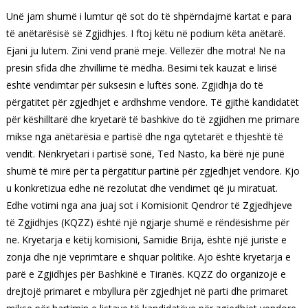
Unë jam shumë i lumtur që sot do të shpërndajmë kartat e para
të anëtarësisë së Zgjidhjes. I ftoj këtu në podium këta anëtarë.
Ejani ju lutem. Zini vend pranë meje. Vëllezër dhe motra! Ne na
presin sfida dhe zhvillime të mëdha. Besimi tek kauzat e lirisë
është vendimtar për suksesin e luftës sonë. Zgjidhja do të
përgatitet për zgjedhjet e ardhshme vendore. Të gjithë kandidatët
për këshilltarë dhe kryetarë të bashkive do të zgjidhen me primare
mikse nga anëtarësia e partisë dhe nga qytetarët e thjeshtë të
vendit. Nënkryetari i partisë sonë, Ted Nasto, ka bërë një punë
shumë të mirë për ta përgatitur partinë për zgjedhjet vendore. Kjo
u konkretizua edhe në rezolutat dhe vendimet që ju miratuat.
Edhe votimi nga ana juaj sot i Komisionit Qendror të Zgjedhjeve
të Zgjidhjes (KQZZ) është një ngjarje shumë e rëndësishme për
ne. Kryetarja e këtij komisioni, Samidie Brija, është një juriste e
zonja dhe një veprimtare e shquar politike. Ajo është kryetarja e
parë e Zgjidhjes për Bashkinë e Tiranës. KQZZ do organizojë e
drejtojë primaret e mbyllura për zgjedhjet në parti dhe primaret