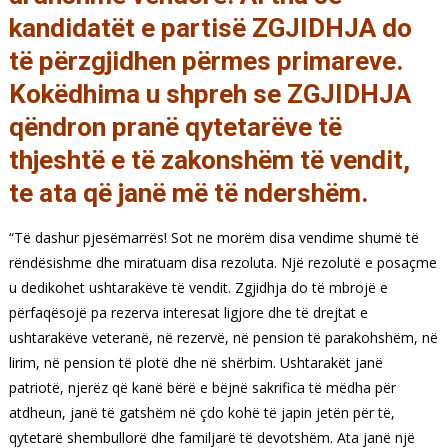
kandidatët e partisë ZGJIDHJA do
të përzgjidhen përmes primareve.
Kokëdhima u shpreh se ZGJIDHJA
qëndron pranë qytetarëve të
thjeshtë e të zakonshëm të vendit,
te ata që janë më të ndershëm.
“Të dashur pjesëmarrës! Sot ne morëm disa vendime shumë të
rëndësishme dhe miratuam disa rezoluta. Një rezolutë e posaçme
u dedikohet ushtarakëve të vendit. Zgjidhja do të mbrojë e
përfaqësojë pa rezerva interesat ligjore dhe të drejtat e
ushtarakëve veteranë, në rezervë, në pension të parakohshëm, në
lirim, në pension të plotë dhe në shërbim. Ushtarakët janë
patriotë, njerëz që kanë bërë e bëjnë sakrifica të mëdha për
atdheun, janë të gatshëm në çdo kohë të japin jetën për të,
qytetarë shembullorë dhe familjarë të devotshëm. Ata janë një