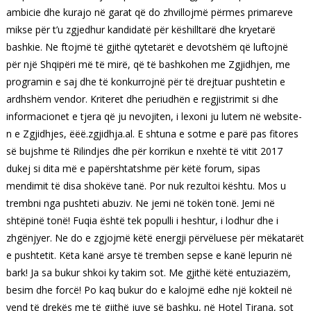
ambicie dhe kurajo në garat që do zhvillojmë përmes primareve
mikse për t’u zgjedhur kandidatë për këshilltarë dhe kryetarë
bashkie. Ne ftojmë të gjithë qytetarët e devotshëm që luftojnë
për një Shqipëri më të mirë, që të bashkohen me Zgjidhjen, me
programin e saj dhe të konkurrojnë për të drejtuar pushtetin e
ardhshëm vendor. Kriteret dhe periudhën e regjistrimit si dhe
informacionet e tjera që ju nevojiten, i lexoni ju lutem në website-
n e Zgjidhjes, ëëë.zgjidhja.al. E shtuna e sotme e parë pas fitores
së bujshme të Rilindjes dhe për korrikun e nxehtë të vitit 2017
dukej si dita më e papërshtatshme për këtë forum, sipas
mendimit të disa shokëve tanë. Por nuk rezultoi kështu. Mos u
trembni nga pushteti abuziv. Ne jemi në tokën tonë. Jemi në
shtëpinë tonë! Fuqia është tek populli i heshtur, i lodhur dhe i
zhgënjyer. Ne do e zgjojmë këtë energji përvëluese për mëkatarët
e pushtetit. Këta kanë arsye të tremben sepse e kanë lepurin në
bark! Ja sa bukur shkoi ky takim sot. Me gjithë këtë entuziazëm,
besim dhe forcë! Po kaq bukur do e kalojmë edhe një kokteil në
vend të drekës me të gjithë juve së bashku, në Hotel Tirana, sot