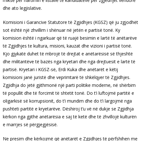
mikse për hartimin e listave të kandidatëve për zgjedhjet vendore
dhe ato legjislative.
Komisioni i Garancive Statutore të Zgjidhjes (KGSZ) që ju zgjodhët
sot është një zhvillim i shënuar në jetën e partisë tonë. Ky
komision është i ngarkuar që të ruajë besimin e lartë të anëtarëve
të Zgjidhjes te kultura, misioni, kauzat dhe vizioni i partisë tonë.
Kjo gjykatë duhet të mbrojë të drejtat e anëtarësisë së thjeshtë
dhe militantëve të bazës nga kryetari dhe nga drejtuesit e lartë të
partisë. Kryetari i KGSZ-së, Erdi Kuka dhe anëtarët e këtij
komisioni janë juristë dhe veprimtarë të shkëlqyer të Zgjidhjes.
Zgjidhja do jetë gjithmonë një parti politike moderne, në shërbim
të popullit dhe të forcimit të shtetit tonë. Do t’i luftojmë partitë e
oligarkisë së korrupsionit, do t’i mundim dhe do t’i largojmë nga
pushteti partitë e kryetarëve. Dëshiroj t’u vë në dukje se Zgjidhja
kërkon nga gjithë anëtarësia e saj të ketë dhe të zhvillojë kulturën
e marrjes së përgjegjësisë.
Ne presim dhe kërkojmë që anëtarët e Zgjidhjes të përfshihen me