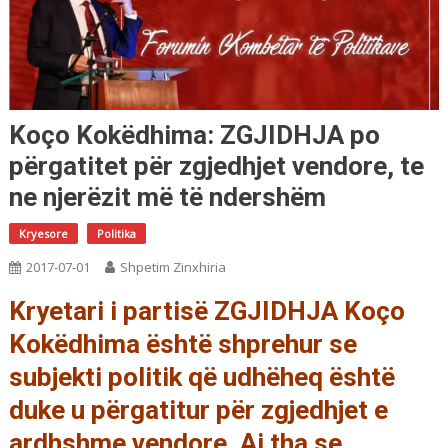
Koço Kokëdhima: ZGJIDHJA po
përgatitet për zgjedhjet vendore, te
ne njerëzit më të ndershëm
Kryesore
Politika
2017-07-01
Shpetim Zinxhiria
Kryetari i partisë ZGJIDHJA Koço
Kokëdhima është shprehur se
subjekti politik që udhëheq është
duke u përgatitur për zgjedhjet e
ardhshme vendore. Ai tha se