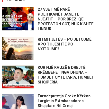
27 VJET MË PARË
POLITIKANËT JANË TË
NJËJTIT – POR BREZI QË
PROTESTON SOT, NUK KISHTE
LINDUR
RITMI I JETËS – PO JETOJMË
APO THJESHTË PO
NXITOJMË?
KUR NJË KAUZË E DREJTË
RRËMBEHET NGA DHUNA –
HUMBET QYTETARIA, HUMBET
SHQIPËRIA
Eurodeputetja Greke Kërkon
Largimin E Ambasadores
Shqiptare Në Greqi