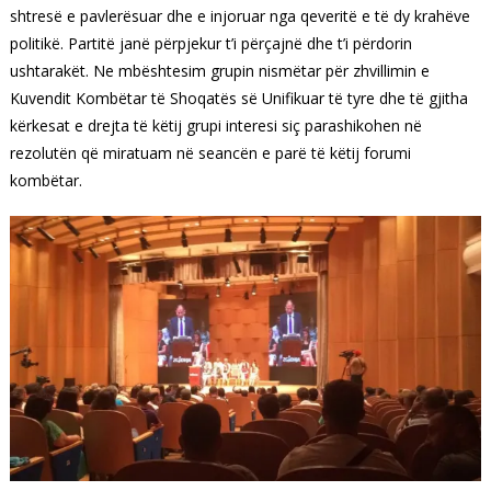
shtresë e pavlerësuar dhe e injoruar nga qeveritë e të dy krahëve
politikë. Partitë janë përpjekur t’i përçajnë dhe t’i përdorin
ushtarakët. Ne mbështesim grupin nismëtar për zhvillimin e
Kuvendit Kombëtar të Shoqatës së Unifikuar të tyre dhe të gjitha
kërkesat e drejta të këtij grupi interesi siç parashikohen në
rezolutën që miratuam në seancën e parë të këtij forumi
kombëtar.